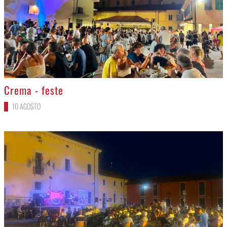
>
Crema - feste
10 AGOSTO