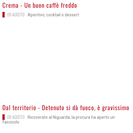
>
Crema - Un buon caffè freddo
09 AGOSTO
Aperitivo, cocktail o dessert
>
Dal territorio - Detenuto si dà fuoco, è gravissimo
09 AGOSTO
Ricoverato al Niguarda; la procura ha aperto un
fascicolo