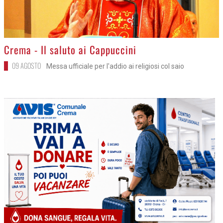
>
Crema - Il saluto ai Cappuccini
09 AGOSTO
Messa ufficiale per l'addio ai religiosi col saio