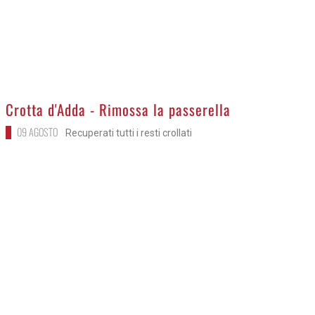
>
Crotta d'Adda - Rimossa la passerella
09 AGOSTO
Recuperati tutti i resti crollati