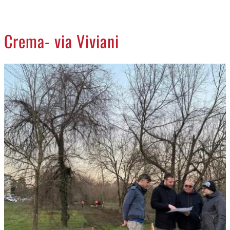
CREMASCO
OROSCOPO
Crema- via Viviani
LA PIAZZA
ANIMALI
NECROLOGI
ACCEDI