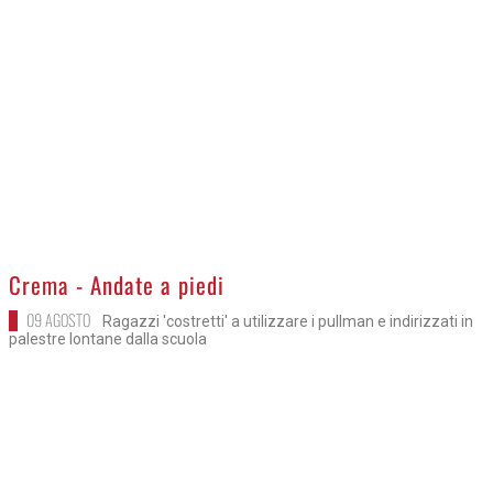
>
Crema - Andate a piedi
09 AGOSTO
Ragazzi 'costretti' a utilizzare i pullman e indirizzati in
palestre lontane dalla scuola