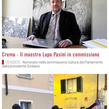
>
Crema - Il maestro Lupo Pasini in commissione
09 AGOSTO
Nominato nella commissione cultura del Parlamento
dalla presidente Siciliano