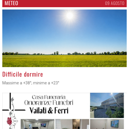
METEO
09 AGOSTO
>
Difficile dormire
Massime a +38°; minime a +23°