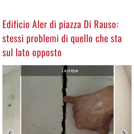
CREMASCO
OROSCOPO
Edificio Aler di piazza Di Rauso:
LA PIAZZA
stessi problemi di quello che sta
ANIMALI
NECROLOGI
sul lato opposto
ACCEDI
La crepa