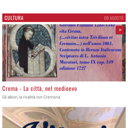
CULTURA
09 AGOSTO
>
Crema - La città, nel medioevo
Gli albori, la rivalità con Cremona