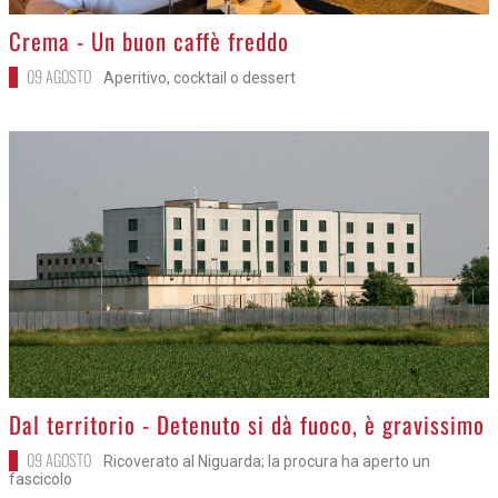
>
Crema - Un buon caffè freddo
09 AGOSTO
Aperitivo, cocktail o dessert
>
Dal territorio - Detenuto si dà fuoco, è gravissimo
09 AGOSTO
Ricoverato al Niguarda; la procura ha aperto un
fascicolo