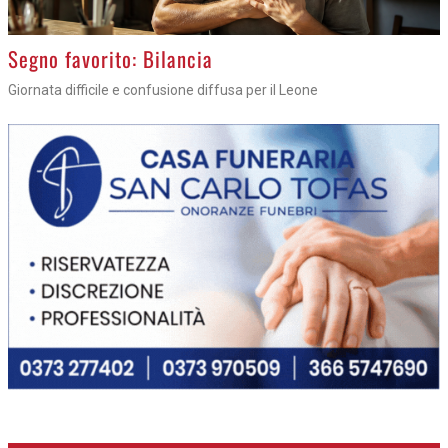
>
Segno favorito: Bilancia
Giornata difficile e confusione diffusa per il Leone