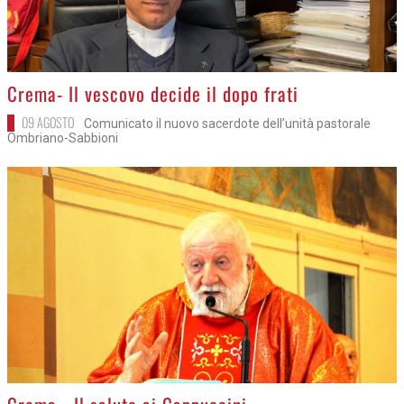
>
Crema- Il vescovo decide il dopo frati
09 AGOSTO
Comunicato il nuovo sacerdote dell’unità pastorale
Ombriano-Sabbioni
>