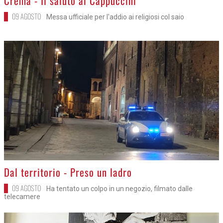
Crema - Il saluto ai Cappuccini
09 AGOSTO
Messa ufficiale per l'addio ai religiosi col saio
>
Dal territorio - Preso un ladro
09 AGOSTO
Ha tentato un colpo in un negozio, filmato dalle
telecamere