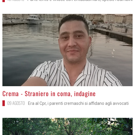
>
Crema - Straniero in coma, indagine
09 AGOSTO
Era al Cpr, i parenti cremaschi si affidano agli avvocati