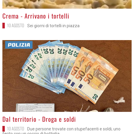
>
Crema - Arrivano i tortelli
10 AGOSTO
Sei giorni di tortelli in piazza
>
Dal territorio - Droga e soldi
10 AGOSTO
Due persone trovate con stupefacenti e soldi; uno
ferito con un coccio di bottiglia