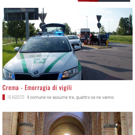
>
Crema - Emorragia di vigili
10 AGOSTO
Il comune ne assume tre, quattro se ne vanno