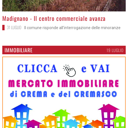
>
Madignano - Il centro commerciale avanza
31 LUGLIO
Il comune risponde all'interrogazione delle minoranze
IMMOBILIARE
19 LUGLIO