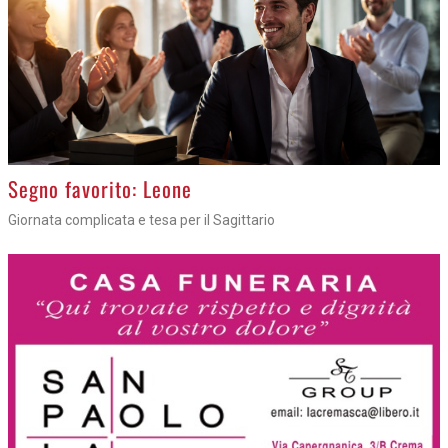
>
Segno favorito: Leone
Giornata complicata e tesa per il Sagittario