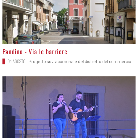
>
Pandino - Via le barriere
04 AGOSTO
Progetto sovracomunale del distretto del commercio