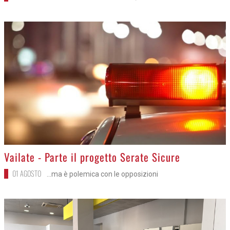
>
Vailate - Parte il progetto Serate Sicure
01 AGOSTO
...ma è polemica con le opposizioni