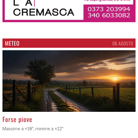
METEO
06 AGOSTO
>
Forse piove
Massime a +38°, minime a +22°