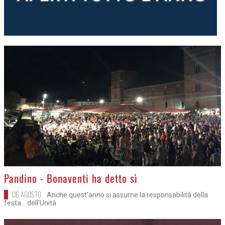
>
Pandino - Bonaventi ha detto sì
06 AGOSTO
Anche quest'anno si assume la responsabilità della
festa... dell'Unità