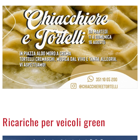
CREMASCO
OROSCOPO
LA PIAZZA
ANIMALI
NECROLOGI
ACCEDI
Ricariche per veicoli green