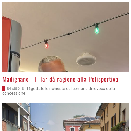
>
Madignano - Il Tar dà ragione alla Polisportiva
04 AGOSTO
Rigettate le richieste del comune di revoca della
concessione