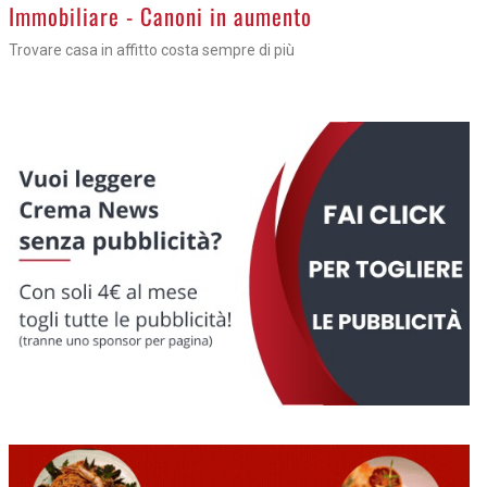
>
Immobiliare - Canoni in aumento
Trovare casa in affitto costa sempre di più