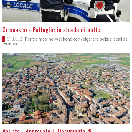
>
Cremasco - Pattuglie in strada di notte
31 LUGLIO
Per tre mesi nei weekend coinvolgerà le polizie locali del
territorio
>
Vailate - Approvato il Documento di