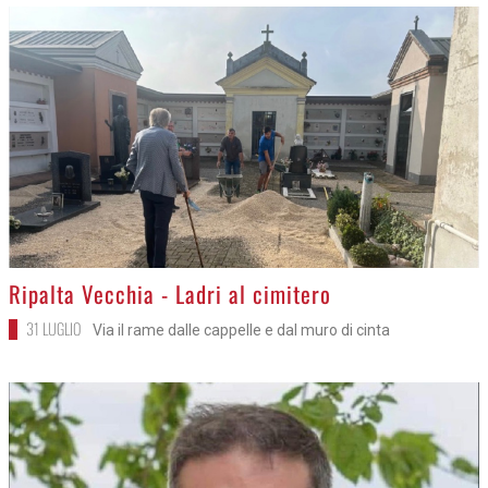
>
Ripalta Vecchia - Ladri al cimitero
31 LUGLIO
Via il rame dalle cappelle e dal muro di cinta