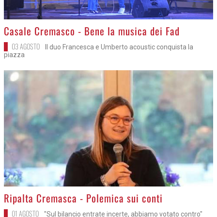
>
Casale Cremasco - Bene la musica dei Fad
03 AGOSTO
Il duo Francesca e Umberto acoustic conquista la
piazza
>
Ripalta Cremasca - Polemica sui conti
01 AGOSTO
"Sul bilancio entrate incerte, abbiamo votato contro"