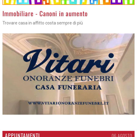
>
Immobiliare - Canoni in aumento
Trovare casa in affitto costa sempre di più
APPUNTAMENTI
06 AGOSTO