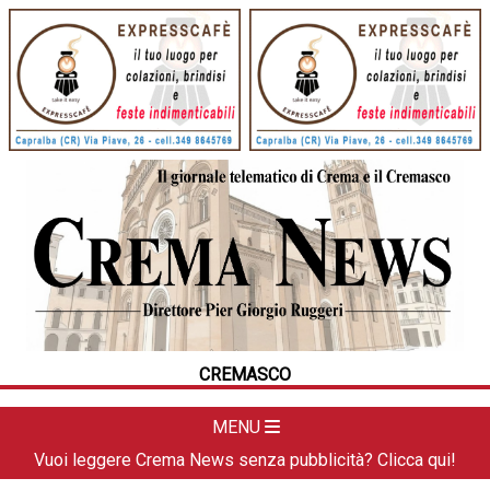
HOME
CRONACA
POLITICA
LA FOTO
METEO
CREMASCO
DAL TERRITORIO
CULTURA
MENU
SPORT
Vuoi leggere Crema News senza pubblicità? Clicca qui!
APPUNTAMENTI