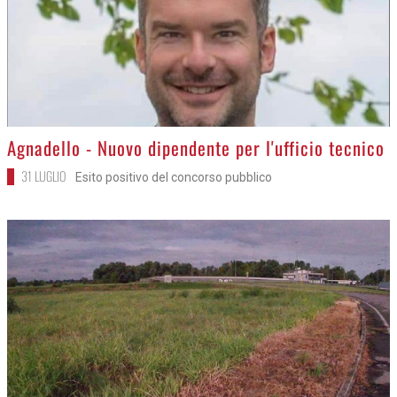
>
Agnadello - Nuovo dipendente per l'ufficio tecnico
31 LUGLIO
Esito positivo del concorso pubblico