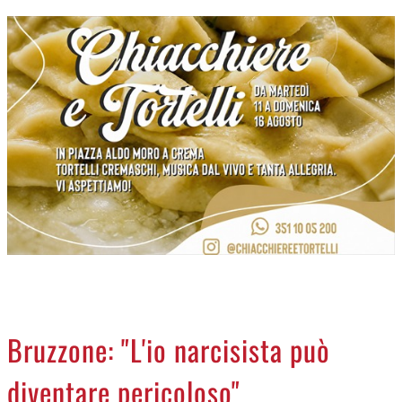
CREMASCO
OROSCOPO
LA PIAZZA
ANIMALI
NECROLOGI
ACCEDI
Bruzzone: "L'io narcisista può
diventare pericoloso"