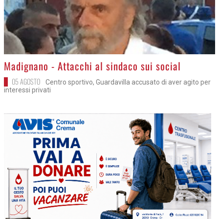
>
Madignano - Attacchi al sindaco sui social
05 AGOSTO
Centro sportivo, Guardavilla accusato di aver agito per
interessi privati