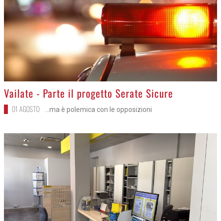
>
Vailate - Parte il progetto Serate Sicure
01 AGOSTO
...ma è polemica con le opposizioni