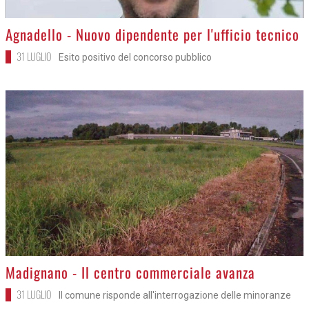
>
Agnadello - Nuovo dipendente per l'ufficio tecnico
31 LUGLIO
Esito positivo del concorso pubblico
>
Madignano - Il centro commerciale avanza
31 LUGLIO
Il comune risponde all'interrogazione delle minoranze