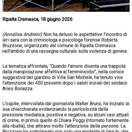
Ripalta Cremasca, 18 giugno 2026
(Annalisa Andreini)
Non ha deluso le aspettative l’incontro di
ieri sera con la criminologa e psicologa forense Roberta
Bruzzone, organizzato dal comune di Ripalta Cremasca
nell’ambito di una rassegna culturale sulla violenza di genere.
La tematica affrontata, “Quando l’amore diventa una trappola:
dalla manipolazione affettiva al femminicidio”, nella cornice
suggestiva del giardino di Villa San Michele, ha tenuto viva
l’attenzione dei 450 presenti dopo i saluti iniziali del sindaco
Aries Bonazza.
L’ospite, intervistata dal giornalista Walter Bruno, ha iniziato la
sua chiacchierata evidenziando la pericolosità della
pressione mediatica, positiva e negativa, su alcuni casi attuali
di crime, in primis quello di Chiara Poggi (ritornato fortemente
alla ribalta), che attirano molto l’attenzione delle persone. La
Bruzzone ha sottolineato non solo una modalità di fare tv, che