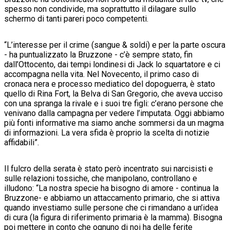
spesso non condivide, ma soprattutto il dilagare sullo
schermo di tanti pareri poco competenti.
“L’interesse per il crime (sangue & soldi) e per la parte oscura
- ha puntualizzato la Bruzzone - c’è sempre stato, fin
dall’Ottocento, dai tempi londinesi di Jack lo squartatore e ci
accompagna nella vita. Nel Novecento, il primo caso di
cronaca nera e processo mediatico del dopoguerra, è stato
quello di Rina Fort, la Belva di San Gregorio, che aveva ucciso
con una spranga la rivale e i suoi tre figli: c’erano persone che
venivano dalla campagna per vedere l’imputata. Oggi abbiamo
più fonti informative ma siamo anche sommersi da un magma
di informazioni. La vera sfida è proprio la scelta di notizie
affidabili”.
Il fulcro della serata è stato però incentrato sui narcisisti e
sulle relazioni tossiche, che manipolano, controllano e
illudono: “La nostra specie ha bisogno di amore - continua la
Bruzzone- e abbiamo un attaccamento primario, che si attiva
quando investiamo sulle persone che ci rimandano a un’idea
di cura (la figura di riferimento primaria è la mamma). Bisogna
poi mettere in conto che ognuno di noi ha delle ferite