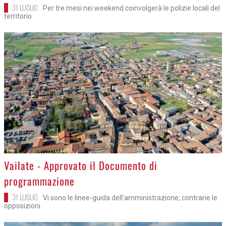
31 LUGLIO
Per tre mesi nei weekend coinvolgerà le polizie locali del
territorio
>
Vailate - Approvato il Documento di
programmazione
31 LUGLIO
Vi sono le linee-guida dell'amministrazione; contrarie le
opposizioni