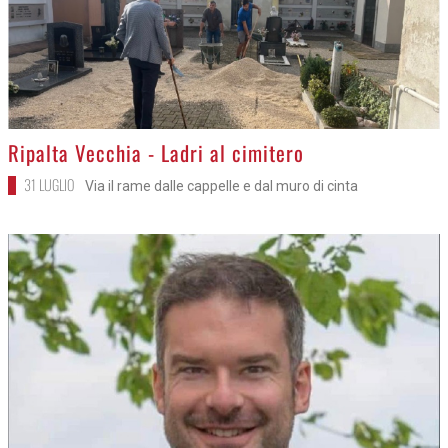
>
Ripalta Vecchia - Ladri al cimitero
31 LUGLIO
Via il rame dalle cappelle e dal muro di cinta