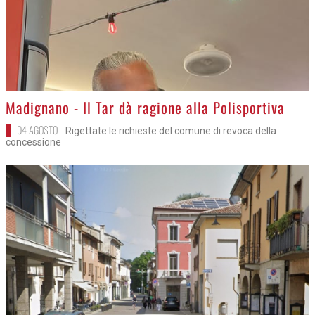
>
Madignano - Il Tar dà ragione alla Polisportiva
04 AGOSTO
Rigettate le richieste del comune di revoca della
concessione