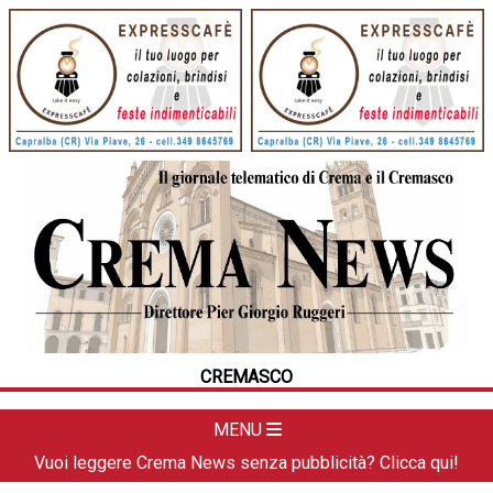
HOME
CRONACA
POLITICA
LA FOTO
METEO
CREMASCO
DAL TERRITORIO
CULTURA
MENU
SPORT
Vuoi leggere Crema News senza pubblicità? Clicca qui!
APPUNTAMENTI