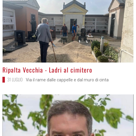
>
Ripalta Vecchia - Ladri al cimitero
31 LUGLIO
Via il rame dalle cappelle e dal muro di cinta