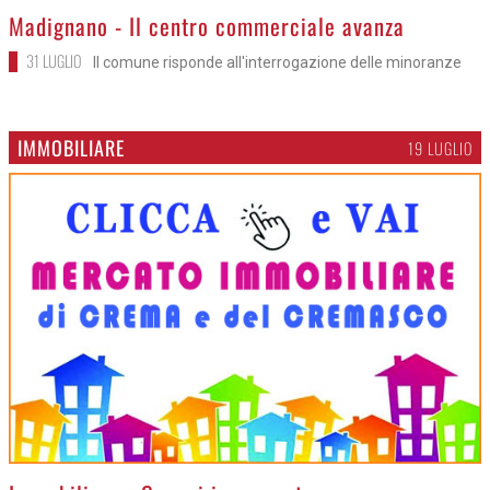
>
Madignano - Il centro commerciale avanza
31 LUGLIO
Il comune risponde all'interrogazione delle minoranze
IMMOBILIARE
19 LUGLIO
>