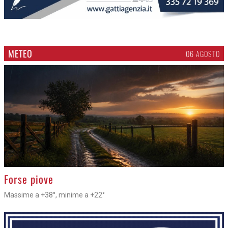
METEO
06 AGOSTO
>
Forse piove
Massime a +38°, minime a +22°