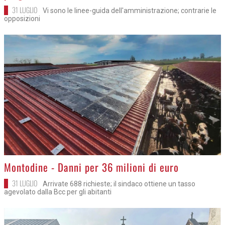
31 LUGLIO
Vi sono le linee-guida dell'amministrazione; contrarie le
opposizioni
>
Montodine - Danni per 36 milioni di euro
31 LUGLIO
Arrivate 688 richieste; il sindaco ottiene un tasso
agevolato dalla Bcc per gli abitanti