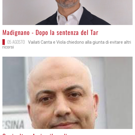
>
Madignano - Dopo la sentenza del Tar
05 AGOSTO
Vailati Canta e Viola chiedono alla giunta di evitare altri
ricorsi
>