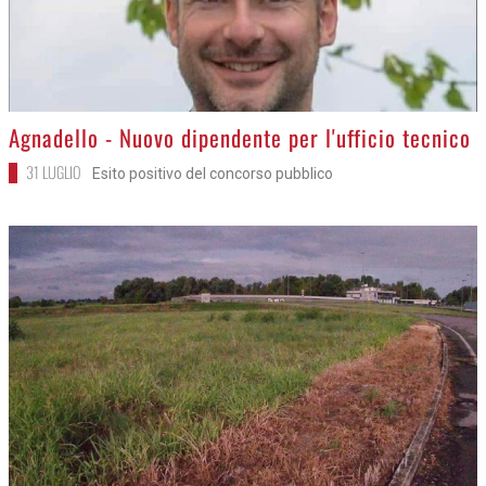
>
Agnadello - Nuovo dipendente per l'ufficio tecnico
31 LUGLIO
Esito positivo del concorso pubblico