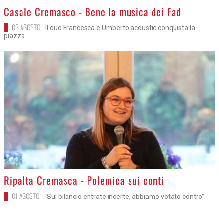
>
Casale Cremasco - Bene la musica dei Fad
03 AGOSTO
Il duo Francesca e Umberto acoustic conquista la
piazza
>
Ripalta Cremasca - Polemica sui conti
01 AGOSTO
"Sul bilancio entrate incerte, abbiamo votato contro"