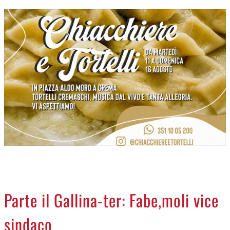
CREMASCO
OROSCOPO
LA PIAZZA
ANIMALI
NECROLOGI
ACCEDI
Parte il Gallina-ter: Fabe,moli vice
sindaco