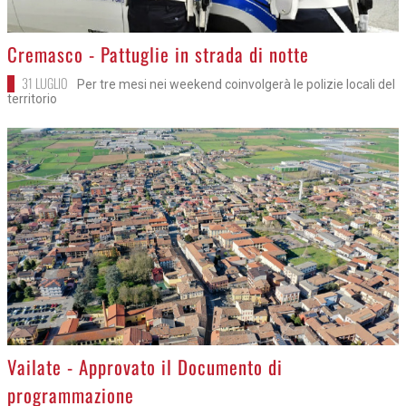
>
Cremasco - Pattuglie in strada di notte
31 LUGLIO
Per tre mesi nei weekend coinvolgerà le polizie locali del
territorio
>
Vailate - Approvato il Documento di
programmazione