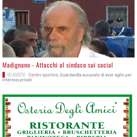
>
Madignano - Attacchi al sindaco sui social
05 AGOSTO
Centro sportivo, Guardavilla accusato di aver agito per
interessi privati