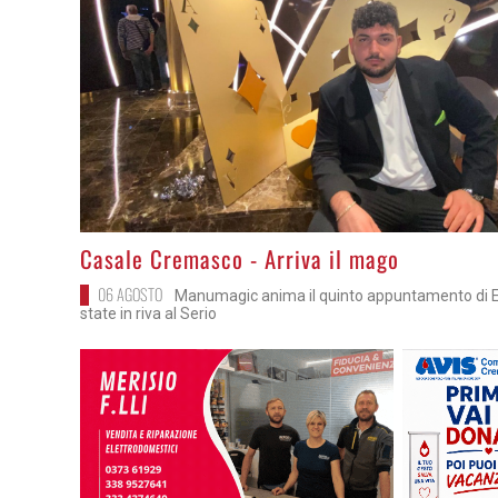
>
Casale Cremasco - Arriva il mago
06 AGOSTO
Manumagic anima il quinto appuntamento di E.
state in riva al Serio