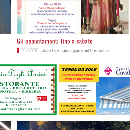
>
Gli appuntamenti fino a sabato
06 AGOSTO
Cosa fare questi giorni nel Cremasco