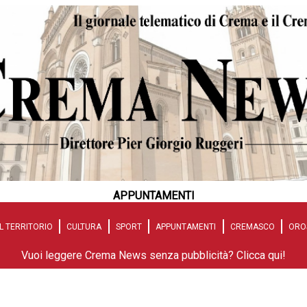
APPUNTAMENTI
L TERRITORIO
CULTURA
SPORT
APPUNTAMENTI
CREMASCO
ORO
Vuoi leggere Crema News senza pubblicità? Clicca qui!