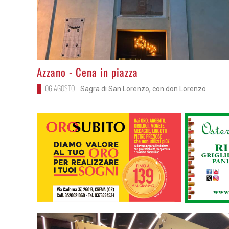
>
Azzano - Cena in piazza
06 AGOSTO
Sagra di San Lorenzo, con don Lorenzo