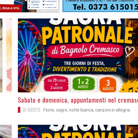
>
Sabato e domenica, appuntamenti nel cremas
01 AGOSTO
Feste, sagre, notte bianca, canzoni in allegria