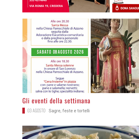
>
Gli eventi della settimana
03 AGOSTO
Sagre, feste e tortelli