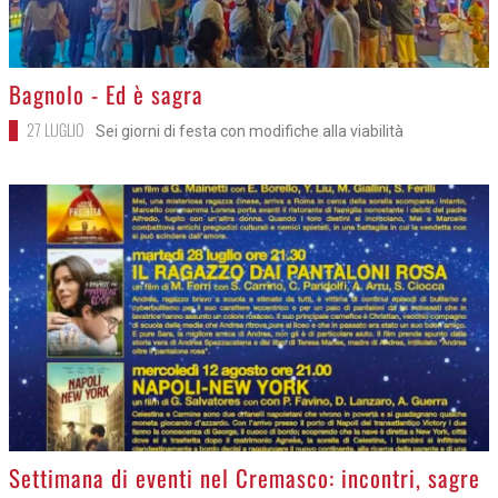
>
Bagnolo - Ed è sagra
27 LUGLIO
Sei giorni di festa con modifiche alla viabilità
>
Settimana di eventi nel Cremasco: incontri, sagre