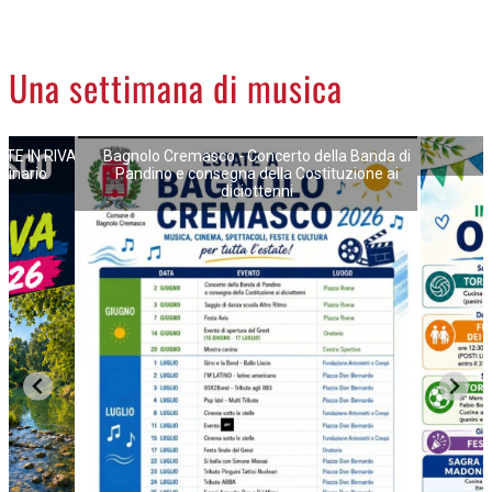
CREMASCO
OROSCOPO
Una settimana di musica
LA PIAZZA
ANIMALI
ATE IN RIVA
Bagnolo Cremasco - Concerto della Banda di
NECROLOGI
ginario
Pandino e consegna della Costituzione ai
diciottenni
ACCEDI