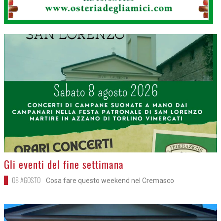
>
Gli eventi del fine settimana
08 AGOSTO
Cosa fare questo weekend nel Cremasco