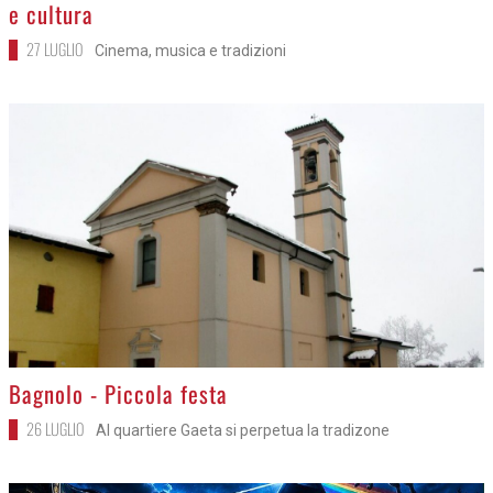
e cultura
27 LUGLIO
Cinema, musica e tradizioni
>
Bagnolo - Piccola festa
26 LUGLIO
Al quartiere Gaeta si perpetua la tradizone