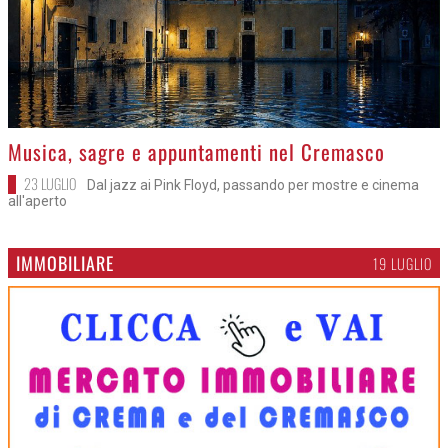
>
Musica, sagre e appuntamenti nel Cremasco
23 LUGLIO
Dal jazz ai Pink Floyd, passando per mostre e cinema
all'aperto
IMMOBILIARE
19 LUGLIO