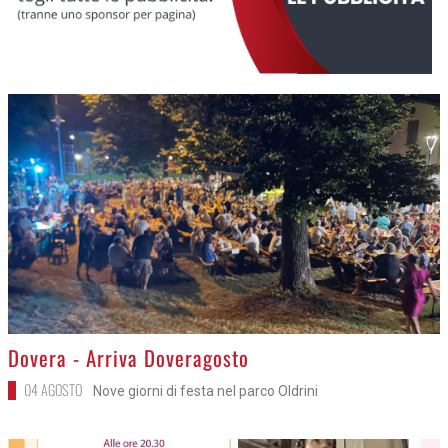
>
Dovera - Arriva Doveragosto
04 AGOSTO
Nove giorni di festa nel parco Oldrini