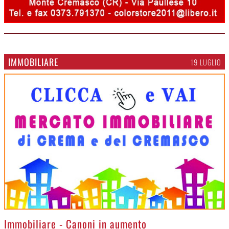
IMMOBILIARE
19 LUGLIO
>
Immobiliare - Canoni in aumento