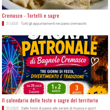
>
Cremasco - Tortelli e sagre
31 LUGLIO
Tutti gli appuntamenti nei paesi cremaschi
>
Il calendario delle feste e sagre del territorio
30 LUGLIO
Dalle feste di paese alle serate di musica e sport