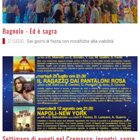
>
Bagnolo - Ed è sagra
27 LUGLIO
Sei giorni di festa con modifiche alla viabilità
>
Settimana di eventi nel Cremasco: incontri, sagre