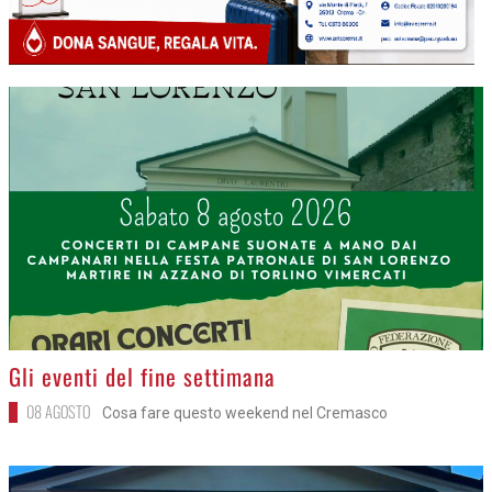
>
Gli eventi del fine settimana
08 AGOSTO
Cosa fare questo weekend nel Cremasco