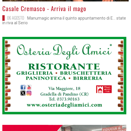
>
Casale Cremasco - Arriva il mago
06 AGOSTO
Manumagic anima il quinto appuntamento di E... state
in riva al Serio