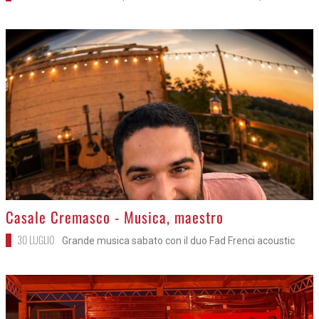
>
Casale Cremasco - Musica, maestro
30 LUGLIO
Grande musica sabato con il duo Fad Frenci acoustic