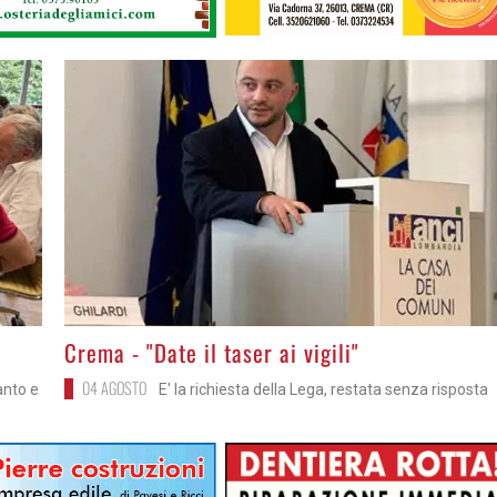
>
Crema - "Date il taser ai vigili"
04 AGOSTO
anto e
E' la richiesta della Lega, restata senza risposta