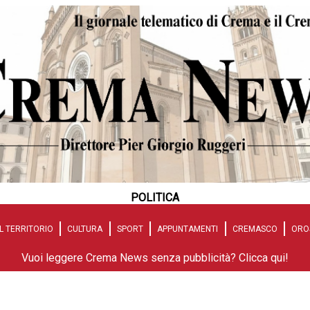
POLITICA
L TERRITORIO
CULTURA
SPORT
APPUNTAMENTI
CREMASCO
ORO
Vuoi leggere Crema News senza pubblicità? Clicca qui!