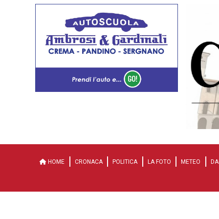
HOME
CRONACA
POLITICA
LA FOTO
METEO
DA