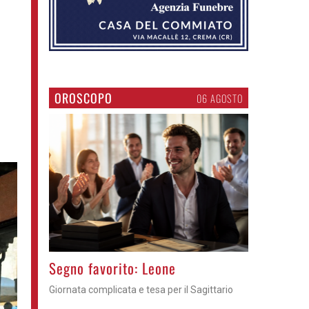
OROSCOPO
06 AGOSTO
>
Segno favorito: Leone
Giornata complicata e tesa per il Sagittario