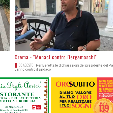
>
Crema - "Monaci contro Bergamaschi"
05 AGOSTO
Per Beretta le dichiarazioni del presidente del P
vanno contro il sindaco