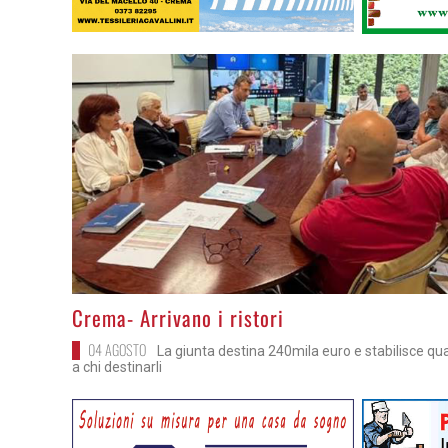
>
Crema- Arrivano i ristori
04 AGOSTO
La giunta destina 240mila euro e stabilisce qu
a chi destinarli