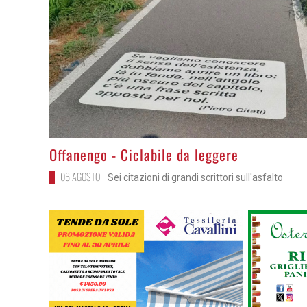
>
Offanengo - Ciclabile da leggere
06 AGOSTO
Sei citazioni di grandi scrittori sull'asfalto