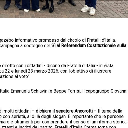
 gazebo informativo promosso dal circolo di Fratelli d'Italia,
la campagna a sostegno del
Sì al Referendum Costituzionale sulla
retto con i cittadini - dicono da Fratelli d'Italia - in vista
22 e lunedì 23 marzo 2026, con l’obiettivo di illustrare
pazione al voto".
i d’Italia Emanuela Schiavini e Beppe Torrisi, il capogruppo Giovanni
i molti cittadini –
dichiara il senatore Ancorotti
– Il tema della
con serietà, al di là degli slogan. È importante che le persone
are e strumenti per comprendere il senso di un riforma storica.
anti e iscritti del partito: Fratelli d’Italia Crema torna con