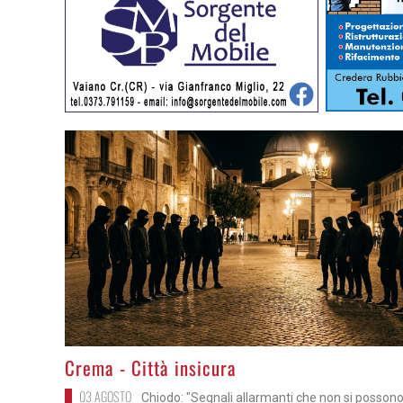
>
Crema - Città insicura
03 AGOSTO
Chiodo: "Segnali allarmanti che non si possono