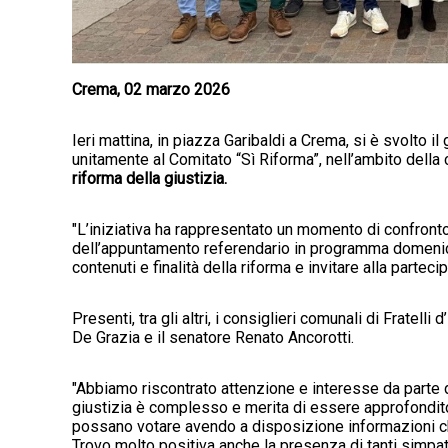
Crema, 02 marzo 2026
Ieri mattina, in piazza Garibaldi a Crema, si è svolto il
unitamente al Comitato “Sì Riforma”, nell’ambito del
riforma della giustizia.
"L’iniziativa ha rappresentato un momento di confronto di
dell’appuntamento referendario in programma domenica 
contenuti e finalità della riforma e invitare alla parteci
Presenti, tra gli altri, i consiglieri comunali di Fratell
De Grazia e il senatore Renato Ancorotti.
"Abbiamo riscontrato attenzione e interesse da parte d
giustizia è complesso e merita di essere approfondito 
possano votare avendo a disposizione informazioni chi
Trovo molto positiva anche la presenza di tanti simpatizz