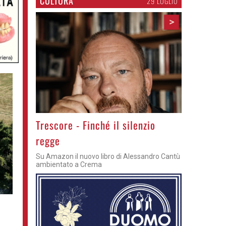
CULTURA
29 LUGLIO
>
Trescore - Finché il silenzio
regge
Su Amazon il nuovo libro di Alessandro Cantù
ambientato a Crema