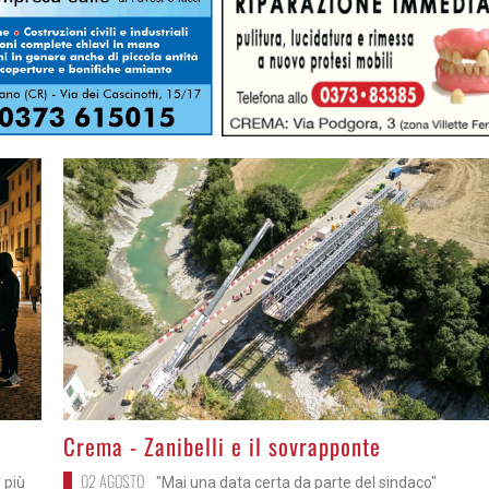
>
Crema - Zanibelli e il sovrapponte
02 AGOSTO
 più
"Mai una data certa da parte del sindaco"