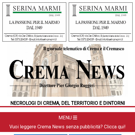
HOME
CRONACA
POLITICA
LA FOTO
METEO
NECROLOGI DI CREMA, DEL TERRITORIO E DINTORNI
DAL TERRITORIO
CULTURA
MENU
SPORT
Vuoi leggere Crema News senza pubblicità? Clicca qui!
APPUNTAMENTI