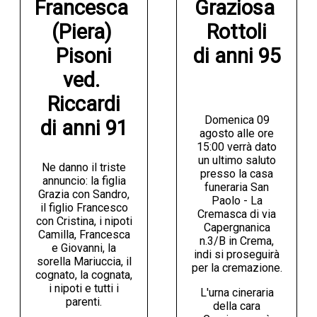
Francesca 
Graziosa 
(Piera) 
Rottoli

Pisoni

di anni 95
ved. 
Riccardi

Domenica 09
di anni 91
agosto alle ore
15:00 verrà dato
un ultimo saluto
Ne danno il triste
presso la casa
annuncio: la figlia
funeraria San
Grazia con Sandro,
Paolo - La
il figlio Francesco
Cremasca di via
con Cristina, i nipoti
Capergnanica
Camilla, Francesca
n.3/B in Crema,
e Giovanni, la
indi si proseguirà
sorella Mariuccia, il
per la cremazione.
cognato, la cognata,
i nipoti e tutti i
L'urna cineraria
parenti.
della cara