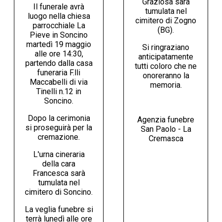
Graziosa sarà
Il funerale avrà
tumulata nel
luogo nella chiesa
cimitero di Zogno
parrocchiale La
(BG).
Pieve in Soncino
martedì 19 maggio
Si ringraziano
alle ore 14:30,
anticipatamente
partendo dalla casa
tutti coloro che ne
funeraria F.lli
onoreranno la
Maccabelli di via
memoria.
Tinelli n.12 in
Soncino.
Dopo la cerimonia
Agenzia funebre
si proseguirà per la
San Paolo - La
cremazione.
Cremasca
L'urna cineraria
della cara
Francesca sarà
tumulata nel
cimitero di Soncino.
La veglia funebre si
terrà lunedì alle ore