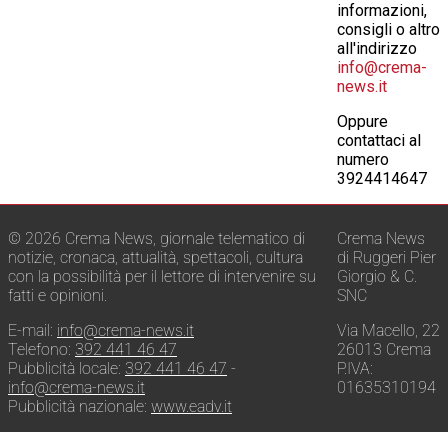
informazioni,
consigli o altro
all'indirizzo
info@crema-
news.it
Oppure
contattaci al
numero
3924414647
© 2026 Crema News, giornale telematico di
Crema News
notizie, cronaca, attualità, spettacoli, cultura
di Ruggeri Pier
con la possibilità per il lettore di intervenire su
Giorgio & C.
fatti e opinioni.
SNC
E-mail:
info@crema-news.it
Via Macello, 22
Telefono:
392 441 46 47
26013 Crema
Pubblicità locale:
392 441 46 47
-
P.IVA:
info@crema-news.it
01635310194
Pubblicità nazionale:
www.eadv.it