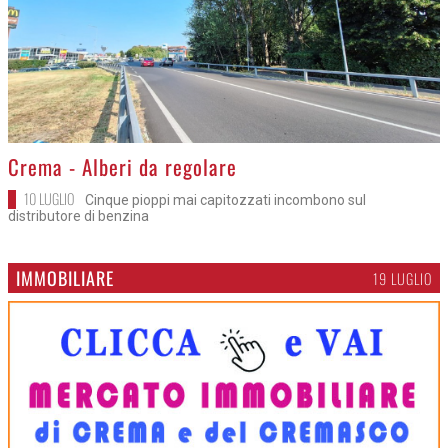
>
Crema - Alberi da regolare
10 LUGLIO
Cinque pioppi mai capitozzati incombono sul
distributore di benzina
IMMOBILIARE
19 LUGLIO