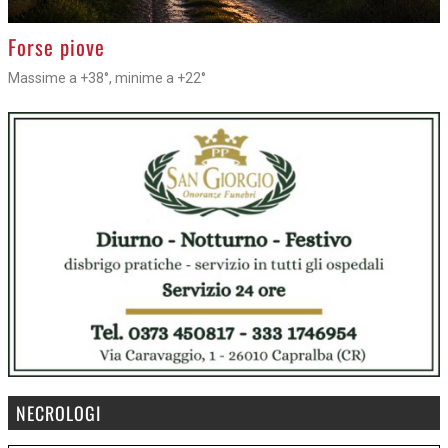
>
Forse piove
Massime a +38°, minime a +22°
NECROLOGI