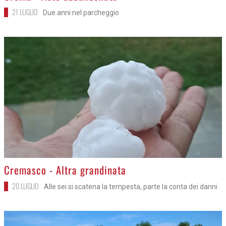
21 LUGLIO
Due anni nel parcheggio
>
Cremasco - Altra grandinata
20 LUGLIO
Alle sei si scatena la tempesta, parte la conta dei danni