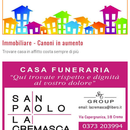
>
Immobiliare - Canoni in aumento
Trovare casa in affitto costa sempre di più