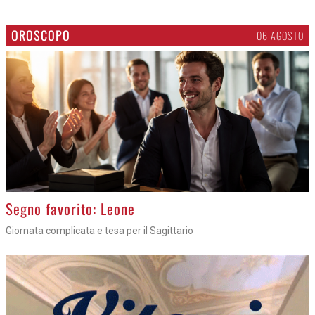
OROSCOPO
06 AGOSTO
>
Segno favorito: Leone
Giornata complicata e tesa per il Sagittario