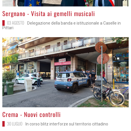
>
Sergnano - Visita ai gemelli musicali
03 AGOSTO
Delegazione della banda e istituzionale a Caselle in
Pittari
>
Crema - Nuovi controlli
30 LUGLIO
In corso blitz interforze sul territorio cittadino