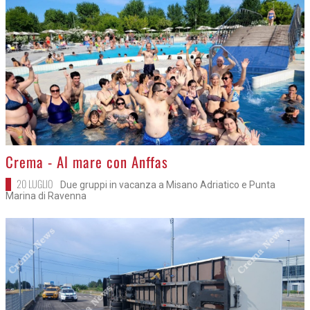
>
Crema - Al mare con Anffas
20 LUGLIO
Due gruppi in vacanza a Misano Adriatico e Punta
Marina di Ravenna