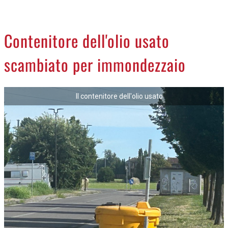
CREMASCO
OROSCOPO
Contenitore dell'olio usato
LA PIAZZA
scambiato per immondezzaio
ANIMALI
NECROLOGI
Il contenitore dell'olio usato
ACCEDI