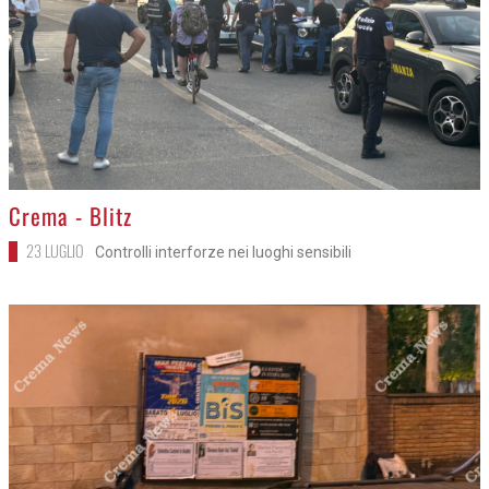
>
Crema - Blitz
23 LUGLIO
Controlli interforze nei luoghi sensibili