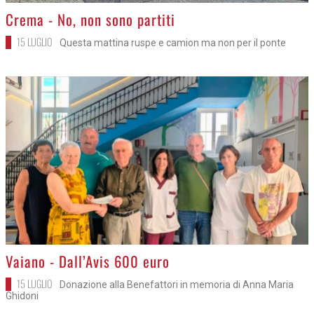
>
Crema - No, non sono partiti
15 LUGLIO
Questa mattina ruspe e camion ma non per il ponte
>
Vaiano - Dall’Avis 600 euro
15 LUGLIO
Donazione alla Benefattori in memoria di Anna Maria
Ghidoni