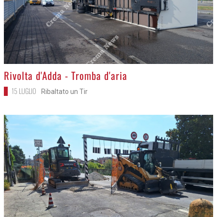
>
Rivolta d'Adda - Tromba d'aria
15 LUGLIO
Ribaltato un Tir