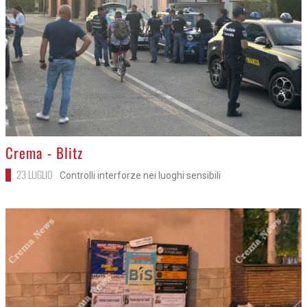
>
Crema - Blitz
23 LUGLIO
Controlli interforze nei luoghi sensibili