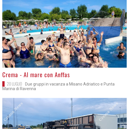
>
Crema - Al mare con Anffas
20 LUGLIO
Due gruppi in vacanza a Misano Adriatico e Punta
Marina di Ravenna