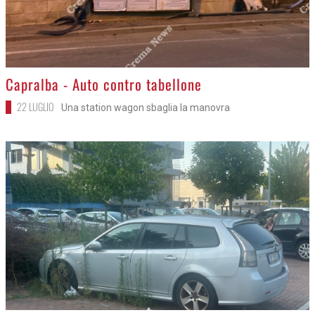
>
Capralba - Auto contro tabellone
22 LUGLIO
Una station wagon sbaglia la manovra