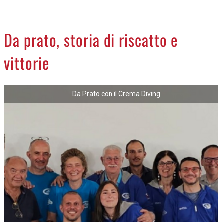
CREMASCO
OROSCOPO
Da prato, storia di riscatto e
LA PIAZZA
vittorie
ANIMALI
NECROLOGI
Da Prato con il Crema Diving
ACCEDI