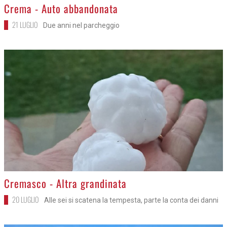
>
Crema - Auto abbandonata
21 LUGLIO
Due anni nel parcheggio
>
Cremasco - Altra grandinata
20 LUGLIO
Alle sei si scatena la tempesta, parte la conta dei danni