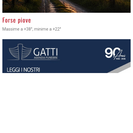
>
Forse piove
Massime a +38°, minime a +22°
NECROLOGI