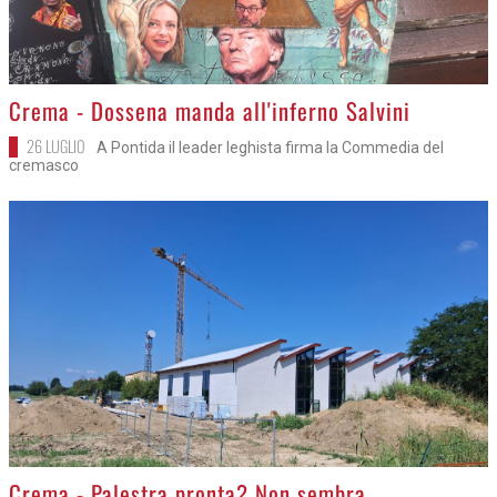
>
Crema - Dossena manda all'inferno Salvini
26 LUGLIO
A Pontida il leader leghista firma la Commedia del
cremasco
>
Crema - Palestra pronta? Non sembra