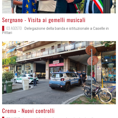
>
Sergnano - Visita ai gemelli musicali
03 AGOSTO
Delegazione della banda e istituzionale a Caselle in
Pittari
>
Crema - Nuovi controlli