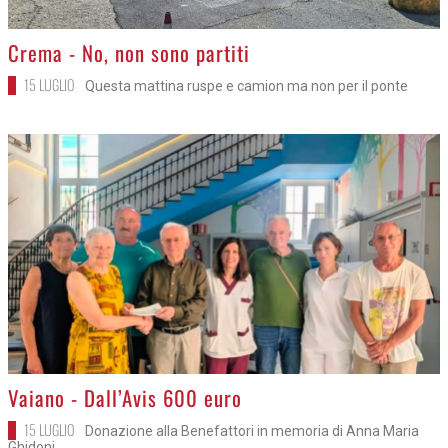
>
Crema - No, non sono partiti
15 LUGLIO
Questa mattina ruspe e camion ma non per il ponte
>
Vaiano - Dall’Avis 600 euro
15 LUGLIO
Donazione alla Benefattori in memoria di Anna Maria
Ghidoni