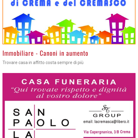
>
Immobiliare - Canoni in aumento
Trovare casa in affitto costa sempre di più