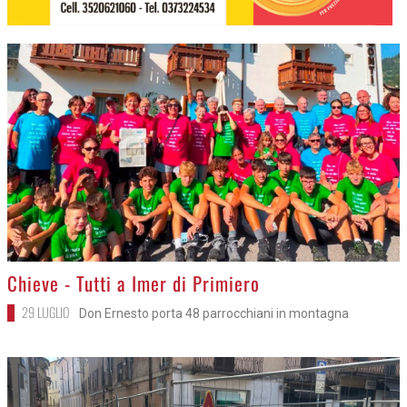
>
Chieve - Tutti a Imer di Primiero
29 LUGLIO
Don Ernesto porta 48 parrocchiani in montagna