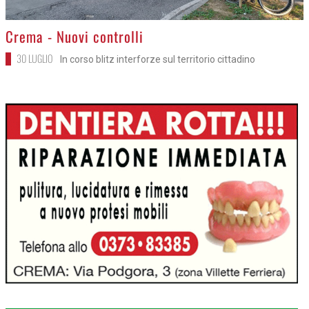
>
Crema - Nuovi controlli
30 LUGLIO
In corso blitz interforze sul territorio cittadino