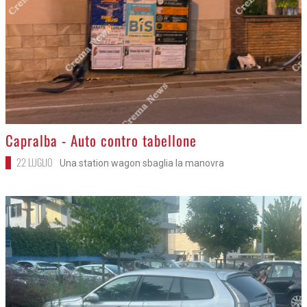
>
Capralba - Auto contro tabellone
22 LUGLIO
Una station wagon sbaglia la manovra