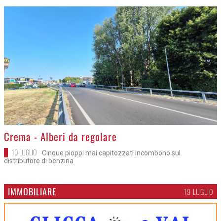
>
Crema - Alberi da regolare
10 LUGLIO
Cinque pioppi mai capitozzati incombono sul
distributore di benzina
IMMOBILIARE
19 LUGLIO