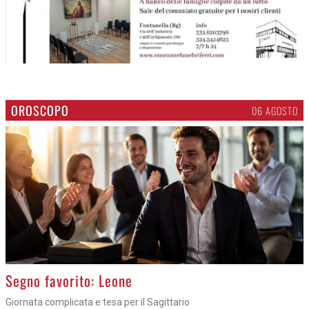
OROSCOPO
06 AGOSTO
>
Segno favorito: Leone
Giornata complicata e tesa per il Sagittario