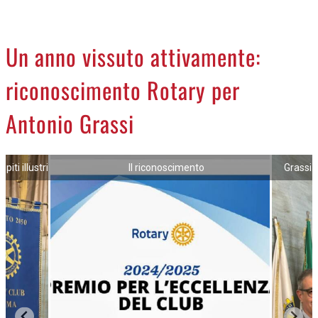
CREMASCO
OROSCOPO
Un anno vissuto attivamente:
LA PIAZZA
riconoscimento Rotary per
ANIMALI
NECROLOGI
Antonio Grassi
ACCEDI
iti illustri
Il riconoscimento
Grassi c