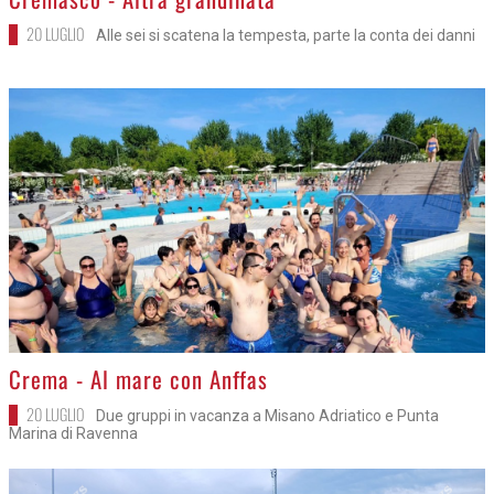
20 LUGLIO
Alle sei si scatena la tempesta, parte la conta dei danni
>
Crema - Al mare con Anffas
20 LUGLIO
Due gruppi in vacanza a Misano Adriatico e Punta
Marina di Ravenna