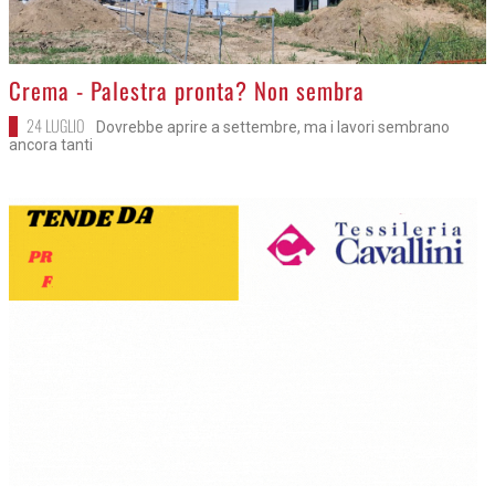
>
Crema - Palestra pronta? Non sembra
24 LUGLIO
Dovrebbe aprire a settembre, ma i lavori sembrano
ancora tanti