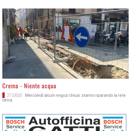
>
Crema - Niente acqua
27 LUGLIO
Mercoledì alcuni negozi chiusi: stanno riparando la rete
idrica