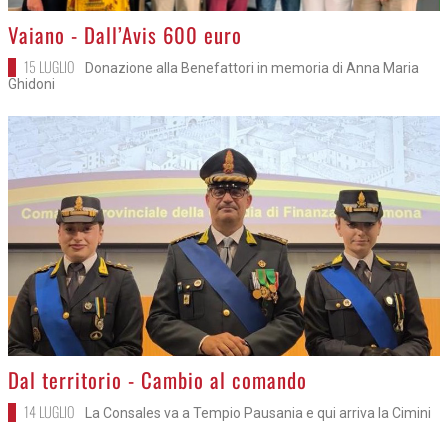
>
Vaiano - Dall’Avis 600 euro
15 LUGLIO
Donazione alla Benefattori in memoria di Anna Maria
Ghidoni
>
Dal territorio - Cambio al comando
14 LUGLIO
La Consales va a Tempio Pausania e qui arriva la Cimini