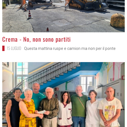
>
Crema - No, non sono partiti
15 LUGLIO
Questa mattina ruspe e camion ma non per il ponte