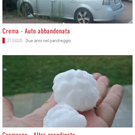
>
Crema - Auto abbandonata
21 LUGLIO
Due anni nel parcheggio
>
Cremasco - Altra grandinata