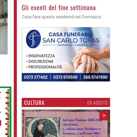
Azzano - Cena in piazza
Sagra di San Lorenzo, con don Lorenzo
CULTURA
09 AGOSTO
>