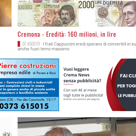
>
Cremona - Eredità: 160 milioni, in lire
07 AGOSTO
I frati Cappuccini eredi sperano di convertirli in e
anche fuori temo massimo