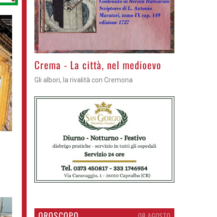
Crema - La città, nel medioevo
Gli albori, la rivalità con Cremona
OROSCOPO
08 AGOSTO