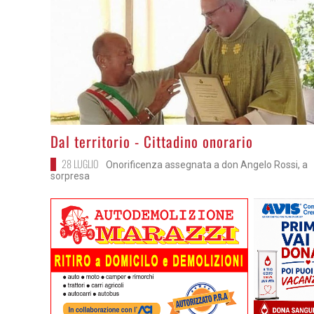
>
Dal territorio - Cittadino onorario
28 LUGLIO
Onorificenza assegnata a don Angelo Rossi, a
sorpresa