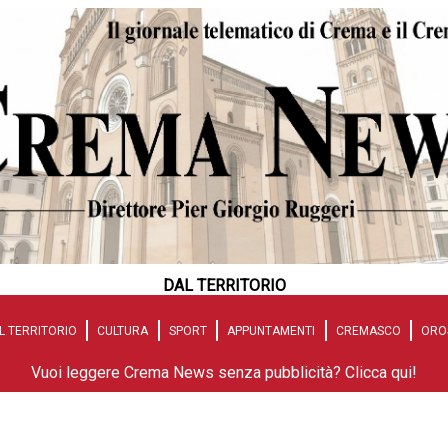
DAL TERRITORIO
L TERRITORIO
CULTURA
SPORT
APPUNTAMENTI
CREMASCO
ORO
Vuoi leggere Crema News senza pubblicità? Clicca qui!