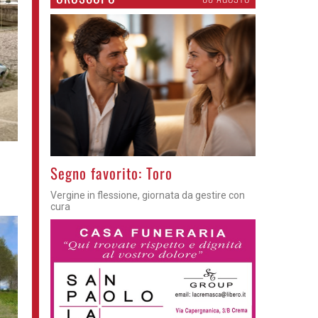
>
Segno favorito: Toro
Vergine in flessione, giornata da gestire con
cura