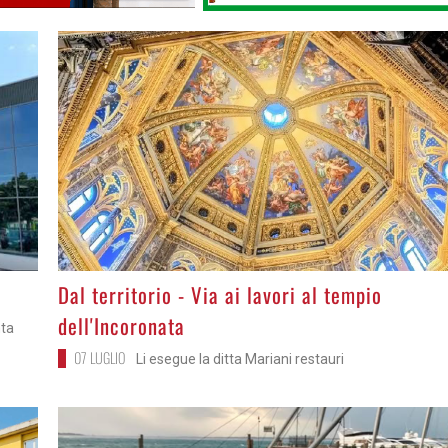
>
Dal territorio - Via ai lavori al tempio
dell'Incoronata
nta
07 LUGLIO
Li esegue la ditta Mariani restauri