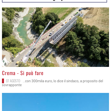
>
Crema - Si può fare
07 AGOSTO
...con 300mila euro, lo dice il sindaco, a proposito del
sovrapponte