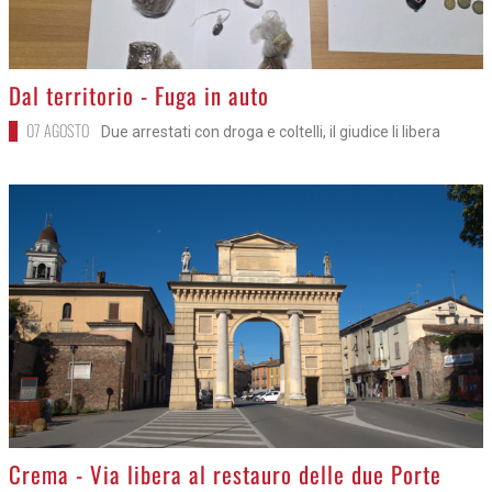
>
Dal territorio - Fuga in auto
07 AGOSTO
Due arrestati con droga e coltelli, il giudice li libera
>
Crema - Via libera al restauro delle due Porte