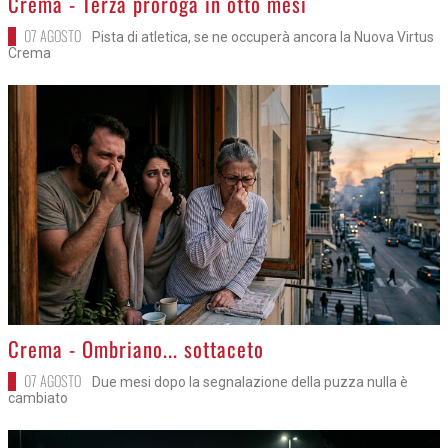
Crema - Terza proroga in otto mesi
07 AGOSTO
Pista di atletica, se ne occuperà ancora la Nuova Virtus
Crema
>
Crema - Ombriano... sottaceto
07 AGOSTO
Due mesi dopo la segnalazione della puzza nulla è
cambiato