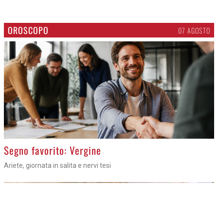
OROSCOPO
07 AGOSTO
>
Segno favorito: Vergine
Ariete, giornata in salita e nervi tesi