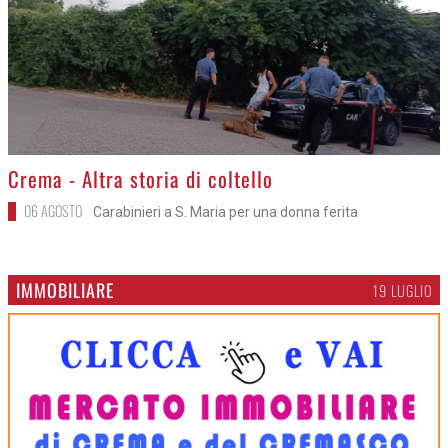
>
Crema - Altra storia di coltello
06 AGOSTO
Carabinieri a S. Maria per una donna ferita
IMMOBILIARE
19 LUGLIO