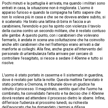
Pochi minuti e la pattuglia è arrivata, ma quando i militari sono
entrati in casa, la situazione non è migliorata. L'uomo è
apparso furioso e quando la compagna ha fatto sapere che
non lo voleva più in casa e che se ne doveva andare subito, si
è scatenato. Ha tirato una lattina di birra in faccia a un
carabiniere, ferendolo e poi ha spinto con violenza il tavolo
della cucina contro un secondo militare, che è restato contuso
alle gambe. A questo punto, con i carabinieri che volevano
fermarlo, è andata in scena una colluttazione che ha coinvolto
anche altri carabinieri che nel frattempo erano arrivati a dar
manforte ai colleghi. Alla fine, anche grazie all'intervento del
personale di un'ambulanza fatta arrivare per cercare di
controllare l’esagitato, si riesce a sedare il 40enne e tutto si
risolve.
L'uomo è stato portato in caserma e lì sistemato in guardina,
dove è restato per tutta la notte. Questa mattina l'arrestato è
stato portato a Cremona, in tribunale dove un giudice ha
istruito il processo. Il magistrato, sentito quel che l'uomo ha
combinato, ha convalidato l'arresto e ha deciso che il 40enne
dovrà restare ad attendere il processo dietro le sbarre. Infine,
differisce l'udienza al prossimo lunedì, su richiesta
dell'avvocato che ha domandato i termini a difesa.