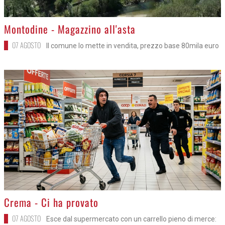
>
Montodine - Magazzino all'asta
07 AGOSTO
Il comune lo mette in vendita, prezzo base 80mila euro
>
Crema - Ci ha provato
07 AGOSTO
Esce dal supermercato con un carrello pieno di merce: