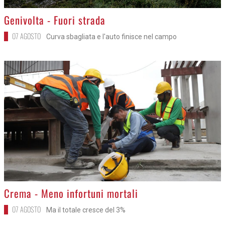
>
Genivolta - Fuori strada
07 AGOSTO
Curva sbagliata e l'auto finisce nel campo
>
Crema - Meno infortuni mortali
07 AGOSTO
Ma il totale cresce del 3%