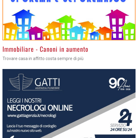
>
Immobiliare - Canoni in aumento
Trovare casa in affitto costa sempre di più