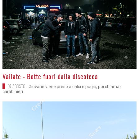
>
Vailate - Botte fuori dalla discoteca
07 AGOSTO
Giovane viene preso a calci e pugni, poi chiama i
carabinieri