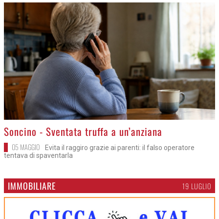
>
Soncino - Sventata truffa a un’anziana
05 MAGGIO
Evita il raggiro grazie ai parenti: il falso operatore
tentava di spaventarla
IMMOBILIARE
19 LUGLIO