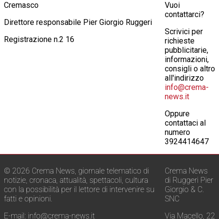
Cremasco
Vuoi
contattarci?
Direttore responsabile Pier Giorgio Ruggeri
Scrivici per
Registrazione n.2 16
richieste
pubblicitarie,
informazioni,
consigli o altro
all'indirizzo
info@crema-
news.it
Oppure
contattaci al
numero
3924414647
© 2026 Crema News, giornale telematico di
Crema News
notizie, cronaca, attualità, spettacoli, cultura
di Ruggeri Pier
con la possibilità per il lettore di intervenire su
Giorgio & C.
fatti e opinioni.
SNC
E-mail:
info@crema-news.it
Via Macello, 22