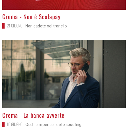
>
Crema - Non è Scalapay
21 GIUGNO
Non cadete nel tranello
>
Crema - La banca avverte
10 GIUGNO
Occhio ai pericoli dello spoofing