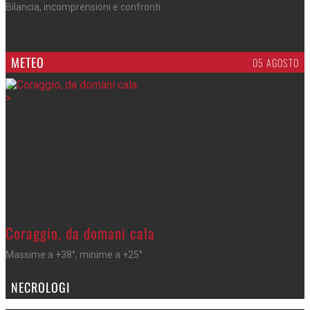
Bilancia, incomprensioni e confronti
METEO
05 AGOSTO
>
Coraggio, da domani cala
Massime a +38°; minime a +25°
NECROLOGI