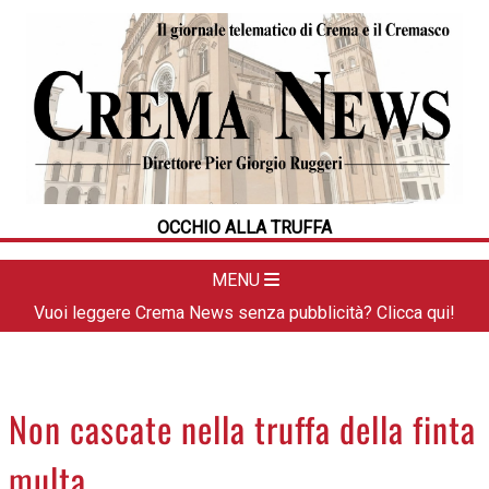
HOME
CRONACA
POLITICA
LA FOTO
METEO
OCCHIO ALLA TRUFFA
DAL TERRITORIO
CULTURA
MENU
SPORT
Vuoi leggere Crema News senza pubblicità? Clicca qui!
APPUNTAMENTI
CREMASCO
OROSCOPO
Non cascate nella truffa della finta
LA PIAZZA
multa
ANIMALI