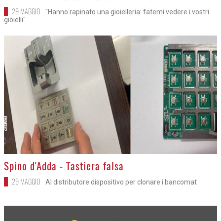
29 MAGGIO
"Hanno rapinato una gioielleria: fatemi vedere i vostri
gioielli"
>
Spino d'Adda - Tastiera falsa
29 MAGGIO
Al distributore dispositivo per clonare i bancomat