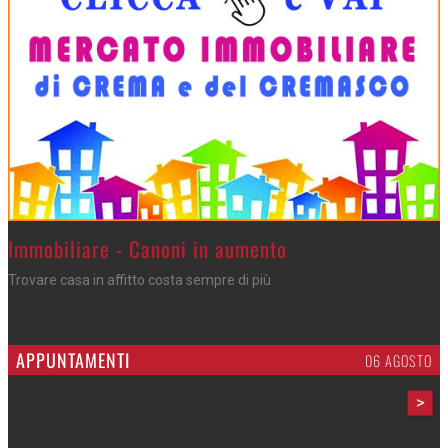
>
Immobiliare - Canoni in aumento
Trovare casa in affitto costa sempre di più
APPUNTAMENTI
06 AGOSTO
>