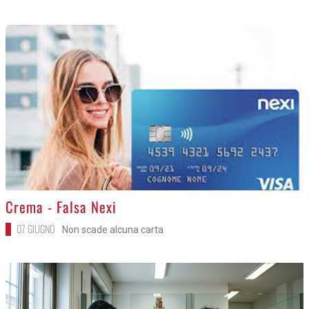
>
Crema - Falsa Nexi
07 GIUGNO
Non scade alcuna carta