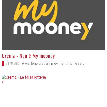
>
Crema - Non è My mooney
24 MAGGIO
Avvertono di strani movimenti: non è vero
>