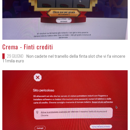
>
Crema - Finti crediti
29 GIUGNO
Non cadete nel tranello della finta slot che vi fa vincere
11mila euro