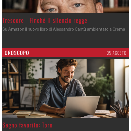
Trescore - Finché il silenzio regge
Su Amazon il nuovo libro di Alessandro Cantù ambientato a Crema
OROSCOPO
05 AGOSTO
>
Segno favorito: Toro