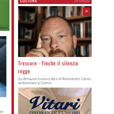
CULTURA
29 LUGLIO
>
Trescore - Finché il silenzio
regge
Su Amazon il nuovo libro di Alessandro Cantù
ambientato a Crema
del