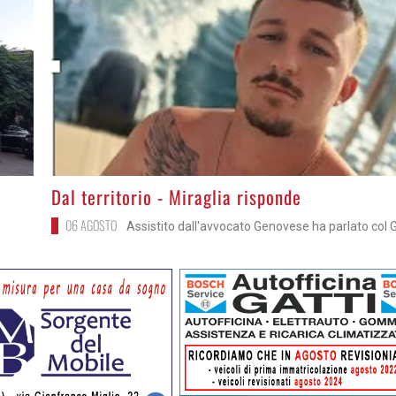
>
Dal territorio - Miraglia risponde
06 AGOSTO
Assistito dall'avvocato Genovese ha parlato col 