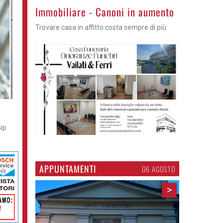
>
Immobiliare - Canoni in aumento
Trovare casa in affitto costa sempre di più
Gip
APPUNTAMENTI
06 AGOSTO
>