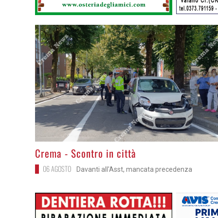
>
Crema - Scontro in città
06 AGOSTO
Davanti all'Asst, mancata precedenza