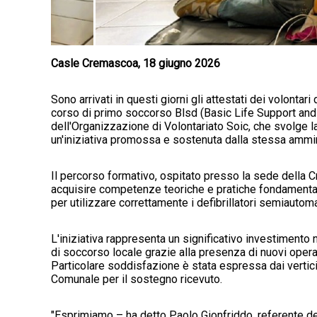
Casle Cremascoa, 18 giugno 2026
Sono arrivati in questi giorni gli attestati dei volonta
corso di primo soccorso Blsd (Basic Life Support and D
dell'Organizzazione di Volontariato Soic, che svolge la
un'iniziativa promossa e sostenuta dalla stessa ammi
Il percorso formativo, ospitato presso la sede della C
acquisire competenze teoriche e pratiche fondamental
per utilizzare correttamente i defibrillatori semiautoma
L'iniziativa rappresenta un significativo investimento 
di soccorso locale grazie alla presenza di nuovi operat
Particolare soddisfazione è stata espressa dai vertic
Comunale per il sostegno ricevuto.
"Esprimiamo – ha detto Paolo Gionfriddo, referente d