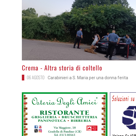
>
Crema - Altra storia di coltello
06 AGOSTO
Carabinieri a S. Maria per una donna ferita