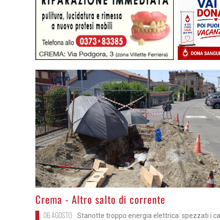
>
Crema - Altro salto di corrente
06 AGOSTO
Stanotte troppo energia elettrica: spezzati i ca