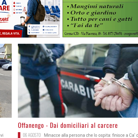
>
Offanengo - Dai domiciliari al carcere
06 AGOSTO
vi
Minacce alla persona che lo ospita: finisce a Ca' 