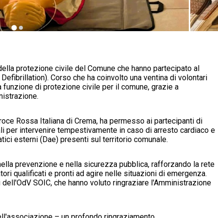
ri della protezione civile del Comune che hanno partecipato al
efibrillation). Corso che ha coinvolto una ventina di volontari
 funzione di protezione civile per il comune, grazie a
nistrazione.
roce Rossa Italiana di Crema, ha permesso ai partecipanti di
i per intervenire tempestivamente in caso di arresto cardiaco e
tici esterni (Dae) presenti sul territorio comunale.
nella prevenzione e nella sicurezza pubblica, rafforzando la rete
ori qualificati e pronti ad agire nelle situazioni di emergenza.
i dell'OdV SOIC, che hanno voluto ringraziare l'Amministrazione
ell'associazione – un profondo ringraziamento