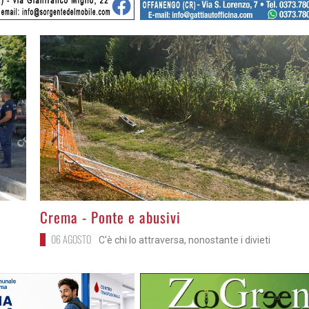
>
Crema - Ponte e abusivi
06 AGOSTO
C'è chi lo attraversa, nonostante i divieti