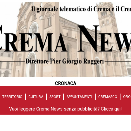
CRONACA
L TERRITORIO
CULTURA
SPORT
APPUNTAMENTI
CREMASCO
ORO
Vuoi leggere Crema News senza pubblicità? Clicca qui!