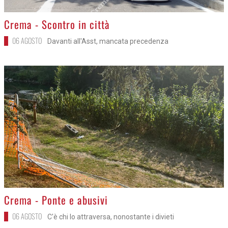
>
Crema - Scontro in città
06 AGOSTO
Davanti all'Asst, mancata precedenza
>
Crema - Ponte e abusivi
06 AGOSTO
C'è chi lo attraversa, nonostante i divieti