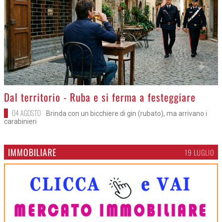
>
Dal territorio - Ruba e si ferma a festeggiare
04 AGOSTO
Brinda con un bicchiere di gin (rubato), ma arrivano i
carabinieri
IMMOBILIARE
19 LUGLIO