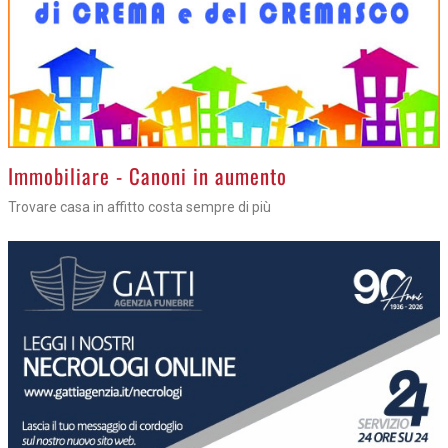
>
Immobiliare - Canoni in aumento
Trovare casa in affitto costa sempre di più