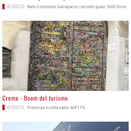
05 AGOSTO
Nato il comitato Salvaparco, raccolte quasi 1600 firme
>
Crema - Boom del turismo
05 AGOSTO
Presenze in città salite dell'11%