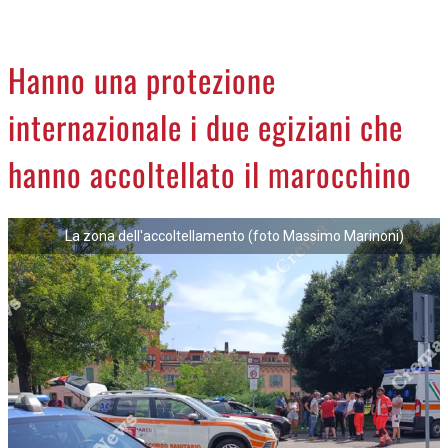
CREMASCO
OROSCOPO
Hanno una protezione
LA PIAZZA
internazionale i due egiziani che
ANIMALI
NECROLOGI
hanno accoltellato il marocchino
ACCEDI
La zona dell'accoltellamento (foto Massimo Marinoni)