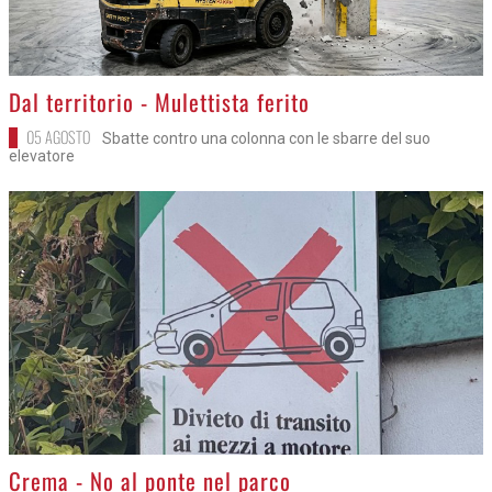
>
Dal territorio - Mulettista ferito
05 AGOSTO
Sbatte contro una colonna con le sbarre del suo
elevatore
>
Crema - No al ponte nel parco