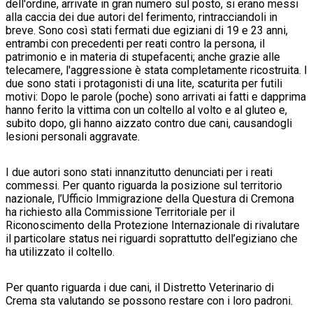
dell'ordine, arrivate in gran numero sul posto, si erano messi
alla caccia dei due autori del ferimento, rintracciandoli in
breve. Sono così stati fermati due egiziani di 19 e 23 anni,
entrambi con precedenti per reati contro la persona, il
patrimonio e in materia di stupefacenti; anche grazie alle
telecamere, l'aggressione è stata completamente ricostruita. I
due sono stati i protagonisti di una lite, scaturita per futili
motivi: Dopo le parole (poche) sono arrivati ai fatti e dapprima
hanno ferito la vittima con un coltello al volto e al gluteo e,
subito dopo, gli hanno aizzato contro due cani, causandogli
lesioni personali aggravate.
I due autori sono stati innanzitutto denunciati per i reati
commessi. Per quanto riguarda la posizione sul territorio
nazionale, l’Ufficio Immigrazione della Questura di Cremona
ha richiesto alla Commissione Territoriale per il
Riconoscimento della Protezione Internazionale di rivalutare
il particolare status nei riguardi soprattutto dell’egiziano che
ha utilizzato il coltello.
Per quanto riguarda i due cani, il Distretto Veterinario di
Crema sta valutando se possono restare con i loro padroni.