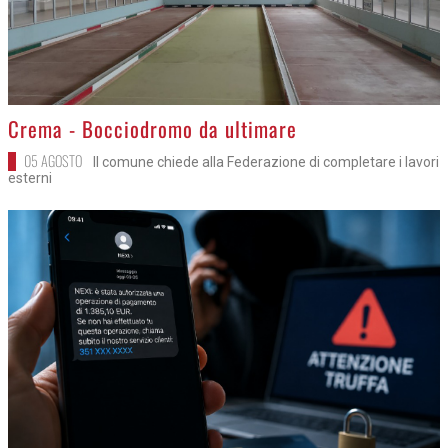
>
Crema - Bocciodromo da ultimare
05 AGOSTO
Il comune chiede alla Federazione di completare i lavori
esterni