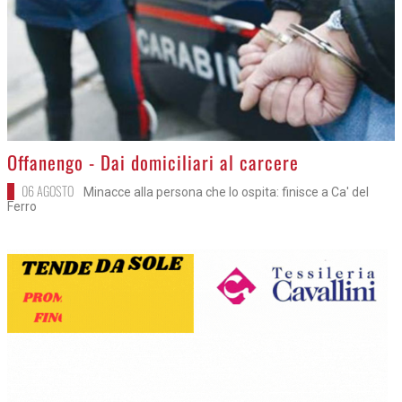
>
Offanengo - Dai domiciliari al carcere
06 AGOSTO
Minacce alla persona che lo ospita: finisce a Ca' del
Ferro