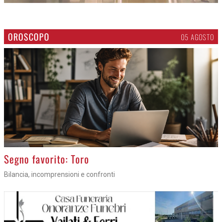
OROSCOPO
05 AGOSTO
>
Segno favorito: Toro
Bilancia, incomprensioni e confronti