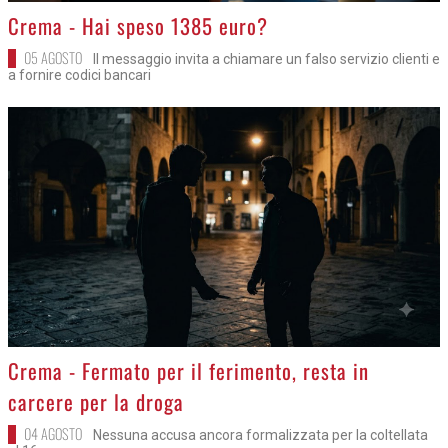
>
Crema - Hai speso 1385 euro?
05 AGOSTO
Il messaggio invita a chiamare un falso servizio clienti e
a fornire codici bancari
>
Crema - Fermato per il ferimento, resta in
carcere per la droga
04 AGOSTO
Nessuna accusa ancora formalizzata per la coltellata