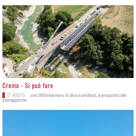
>
Crema - Si può fare
07 AGOSTO
...con 300mila euro, lo dice il sindaco, a proposito del
sovrapponte