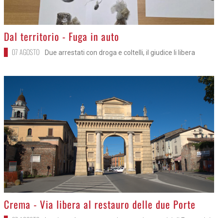
>
Dal territorio - Fuga in auto
07 AGOSTO
Due arrestati con droga e coltelli, il giudice li libera
>
Crema - Via libera al restauro delle due Porte