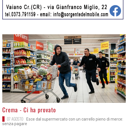
>
Crema - Ci ha provato
07 AGOSTO
Esce dal supermercato con un carrello pieno di merce:
senza pagare