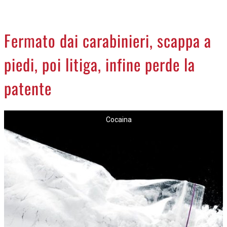
CREMASCO
OROSCOPO
Fermato dai carabinieri, scappa a
LA PIAZZA
piedi, poi litiga, infine perde la
ANIMALI
NECROLOGI
patente
ACCEDI
Cocaina