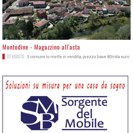
>
Montodine - Magazzino all'asta
07 AGOSTO
Il comune lo mette in vendita, prezzo base 80mila euro