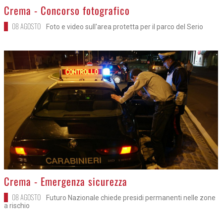
>
Crema - Concorso fotografico
08 AGOSTO
Foto e video sull'area protetta per il parco del Serio
>
Crema - Emergenza sicurezza
08 AGOSTO
Futuro Nazionale chiede presidi permanenti nelle zone
a rischio