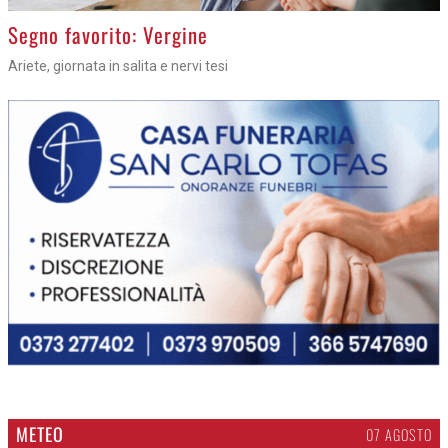
>
Segno favorito: Vergine
Ariete, giornata in salita e nervi tesi
METEO
07 AGOSTO