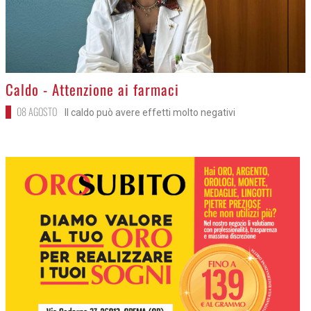
>
Caldo - Attenzione ai farmaci
08 AGOSTO
Il caldo può avere effetti molto negativi