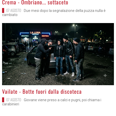
Crema - Ombriano... sottaceto
07 AGOSTO
Due mesi dopo la segnalazione della puzza nulla è
cambiato
>
Vailate - Botte fuori dalla discoteca
07 AGOSTO
Giovane viene preso a calci e pugni, poi chiama i
carabinieri