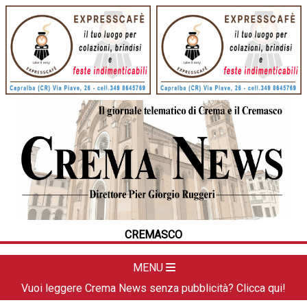
HOME
CRONACA
POLITICA
LA FOTO
METEO
CREMASCO
DAL TERRITORIO
CULTURA
MENU
SPORT
Vuoi leggere Crema News senza pubblicità? Clicca qui!
APPUNTAMENTI