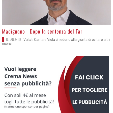
>
Madignano - Dopo la sentenza del Tar
05 AGOSTO
Vailati Canta e Viola chiedono alla giunta di evitare altri
ricorsi