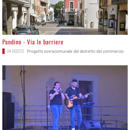
>
Pandino - Via le barriere
04 AGOSTO
Progetto sovracomunale del distretto del commercio