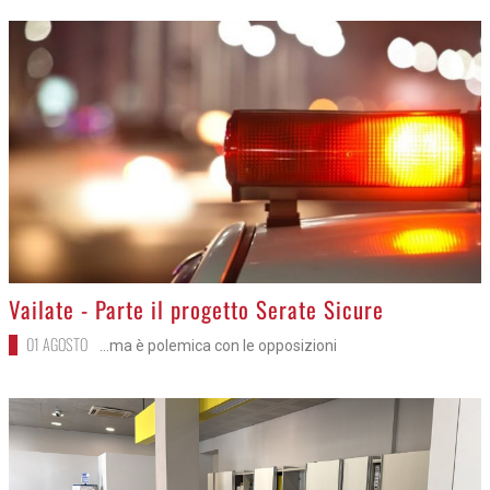
>
Vailate - Parte il progetto Serate Sicure
01 AGOSTO
...ma è polemica con le opposizioni