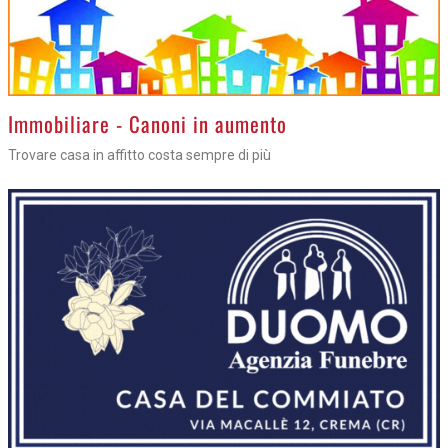
>
Immobiliare - Canoni in aumento
Trovare casa in affitto costa sempre di più