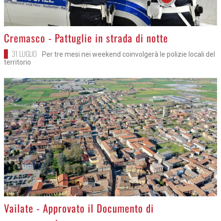
>
Cremasco - Pattuglie in strada di notte
31 LUGLIO
Per tre mesi nei weekend coinvolgerà le polizie locali del
territorio
>
Vailate - Approvato il Documento di