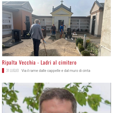
>
Ripalta Vecchia - Ladri al cimitero
31 LUGLIO
Via il rame dalle cappelle e dal muro di cinta