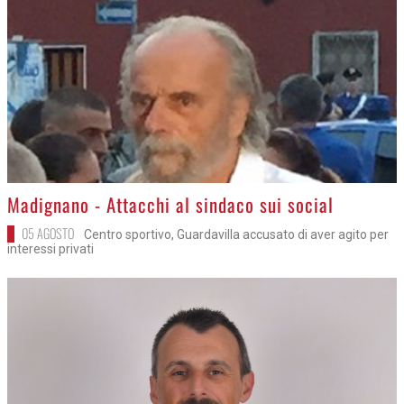
>
Madignano - Attacchi al sindaco sui social
05 AGOSTO
Centro sportivo, Guardavilla accusato di aver agito per
interessi privati