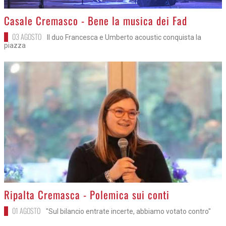
>
Casale Cremasco - Bene la musica dei Fad
03 AGOSTO
Il duo Francesca e Umberto acoustic conquista la
piazza
>
Ripalta Cremasca - Polemica sui conti
01 AGOSTO
"Sul bilancio entrate incerte, abbiamo votato contro"