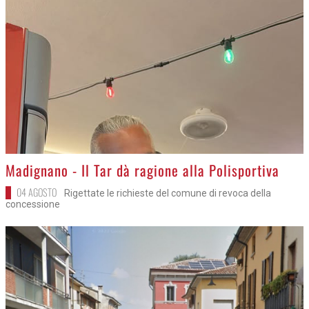
>
Madignano - Il Tar dà ragione alla Polisportiva
04 AGOSTO
Rigettate le richieste del comune di revoca della
concessione