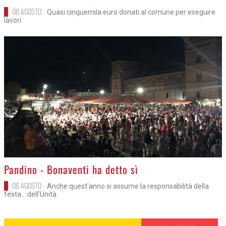
08 AGOSTO
Quasi cinquemila euro donati al comune per eseguire
lavori
>
Pandino - Bonaventi ha detto sì
06 AGOSTO
Anche quest'anno si assume la responsabilità della
festa... dell'Unità