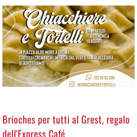
CREMASCO
OROSCOPO
LA PIAZZA
ANIMALI
NECROLOGI
ACCEDI
Brioches per tutti al Grest, regalo
dell'Express Café