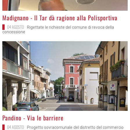
>
Madignano - Il Tar dà ragione alla Polisportiva
04 AGOSTO
Rigettate le richieste del comune di revoca della
concessione
>
Pandino - Via le barriere
04 AGOSTO
Progetto sovracomunale del distretto del commercio