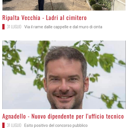
>
Ripalta Vecchia - Ladri al cimitero
31 LUGLIO
Via il rame dalle cappelle e dal muro di cinta
>
Agnadello - Nuovo dipendente per l'ufficio tecnico
31 LUGLIO
Esito positivo del concorso pubblico