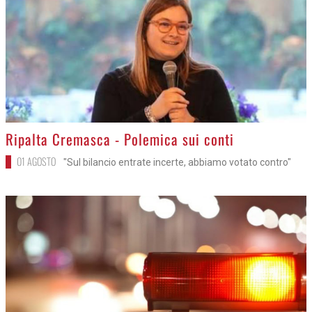
>
Ripalta Cremasca - Polemica sui conti
01 AGOSTO
"Sul bilancio entrate incerte, abbiamo votato contro"