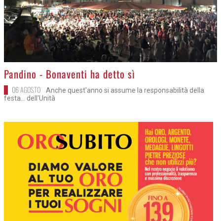
>
Pandino - Bonaventi ha detto sì
06 AGOSTO
Anche quest'anno si assume la responsabilità della
festa... dell'Unità