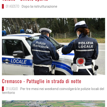
01 AGOSTO
Dopo la ristrutturazione
>
Cremasco - Pattuglie in strada di notte
31 LUGLIO
Per tre mesi nei weekend coinvolgerà le polizie locali del
territorio