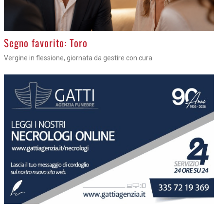
>
Segno favorito: Toro
Vergine in flessione, giornata da gestire con cura