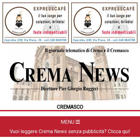
HOME
CRONACA
POLITICA
LA FOTO
METEO
CREMASCO
DAL TERRITORIO
CULTURA
MENU
SPORT
Vuoi leggere Crema News senza pubblicità? Clicca qui!
APPUNTAMENTI