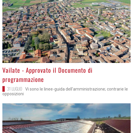
>
Vailate - Approvato il Documento di
programmazione
31 LUGLIO
Vi sono le linee-guida dell'amministrazione; contrarie le
opposizioni