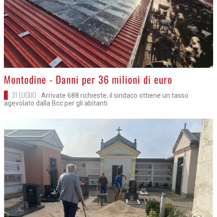
>
Montodine - Danni per 36 milioni di euro
31 LUGLIO
Arrivate 688 richieste; il sindaco ottiene un tasso
agevolato dalla Bcc per gli abitanti