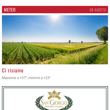
METEO
08 AGOSTO
>
Ci risiamo
Massime a +37°; minime a +23°