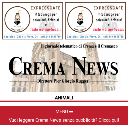
HOME
CRONACA
POLITICA
LA FOTO
METEO
ANIMALI
DAL TERRITORIO
CULTURA
MENU
SPORT
Vuoi leggere Crema News senza pubblicità? Clicca qui!
APPUNTAMENTI