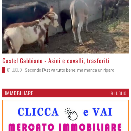
>
Castel Gabbiano - Asini e cavalli, trasferiti
01 LUGLIO
Secondo l'Ast va tutto bene: ma manca un riparo
IMMOBILIARE
19 LUGLIO