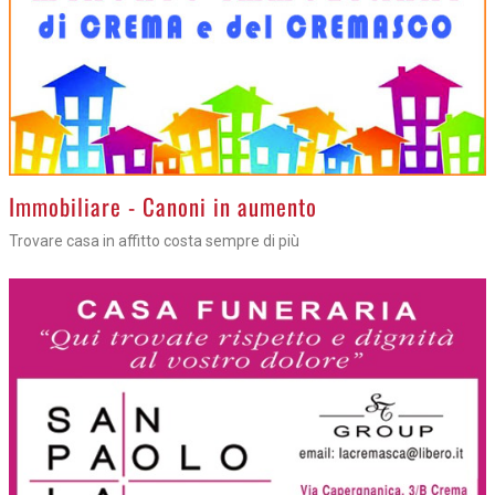
>
Immobiliare - Canoni in aumento
Trovare casa in affitto costa sempre di più