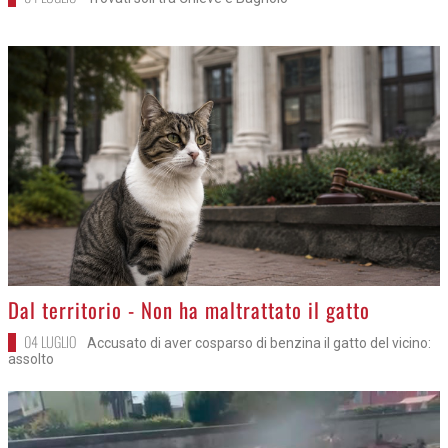
>
Dal territorio - Non ha maltrattato il gatto
04 LUGLIO
Accusato di aver cosparso di benzina il gatto del vicino:
assolto