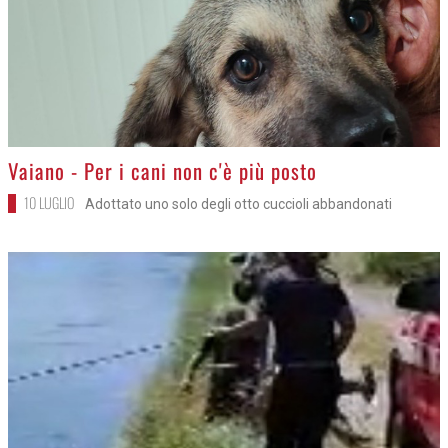
>
Vaiano - Per i cani non c'è più posto
10 LUGLIO
Adottato uno solo degli otto cuccioli abbandonati