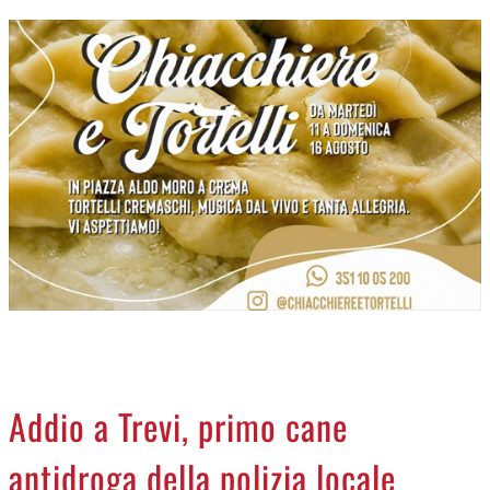
CREMASCO
OROSCOPO
LA PIAZZA
ANIMALI
NECROLOGI
ACCEDI
Addio a Trevi, primo cane
antidroga della polizia locale