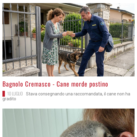
>
Bagnolo Cremasco - Cane morde postino
10 LUGLIO
Stava consegnando una raccomandata, il cane non ha
gradito