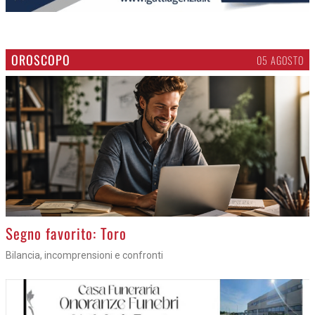
OROSCOPO
05 AGOSTO
>
Segno favorito: Toro
Bilancia, incomprensioni e confronti