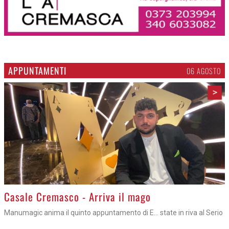
APPUNTAMENTI
06 AGOSTO
>
Casale Cremasco - Arriva il mago
Manumagic anima il quinto appuntamento di E... state in riva al Serio