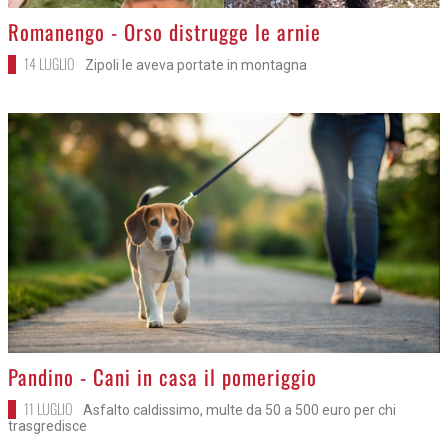
>
Romanengo - Orso distrugge le arnie
14 LUGLIO
Zipoli le aveva portate in montagna
>
Pandino - Cani in casa il pomeriggio
11 LUGLIO
Asfalto caldissimo, multe da 50 a 500 euro per chi
trasgredisce