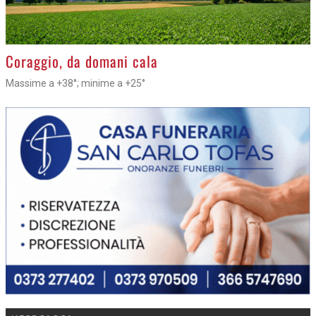
>
Coraggio, da domani cala
Massime a +38°; minime a +25°