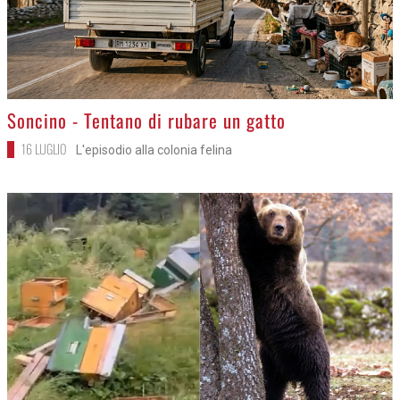
>
Soncino - Tentano di rubare un gatto
16 LUGLIO
L'episodio alla colonia felina