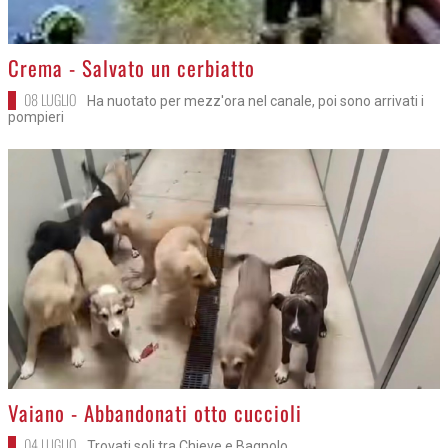
>
Crema - Salvato un cerbiatto
08 LUGLIO
Ha nuotato per mezz'ora nel canale, poi sono arrivati i
pompieri
>
Vaiano - Abbandonati otto cuccioli
04 LUGLIO
Trovati soli tra Chieve e Bagnolo