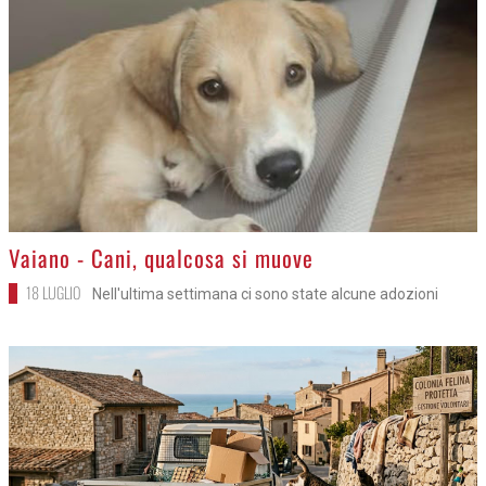
>
Vaiano - Cani, qualcosa si muove
18 LUGLIO
Nell'ultima settimana ci sono state alcune adozioni