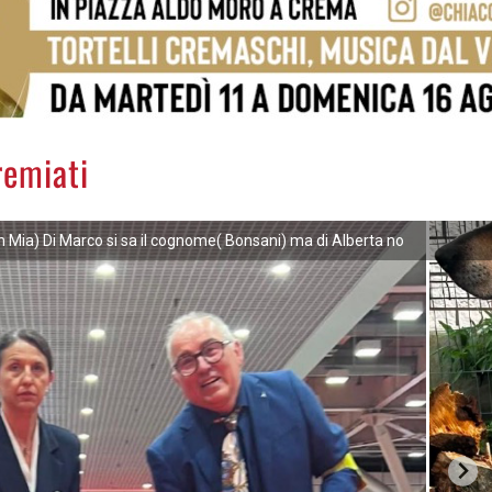
remiati
 Mia) Di Marco si sa il cognome( Bonsani) ma di Alberta no