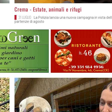
>
Crema - Estate, animali e rifugi
31 LUGLIO
La Polizia lancia una nuova campagna in vista del
partenze di agosto