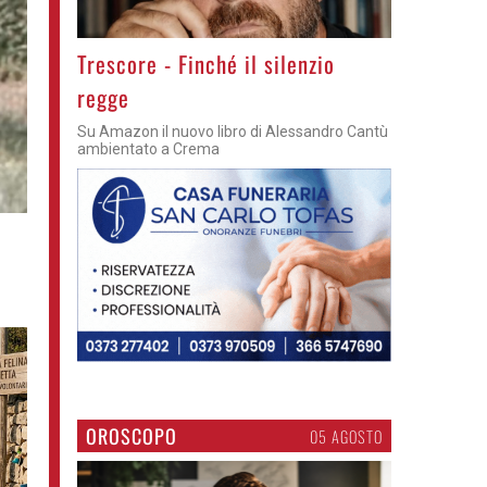
Trescore - Finché il silenzio
regge
Su Amazon il nuovo libro di Alessandro Cantù
ambientato a Crema
OROSCOPO
05 AGOSTO