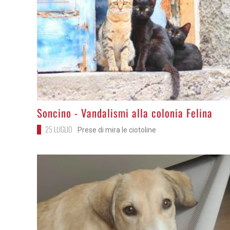
>
Soncino - Vandalismi alla colonia Felina
25 LUGLIO
Prese di mira le ciotoline