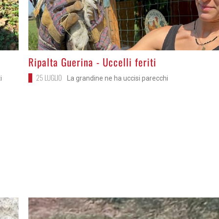
>
Ripalta Guerina - Uccelli feriti
25 LUGLIO
i
La grandine ne ha uccisi parecchi