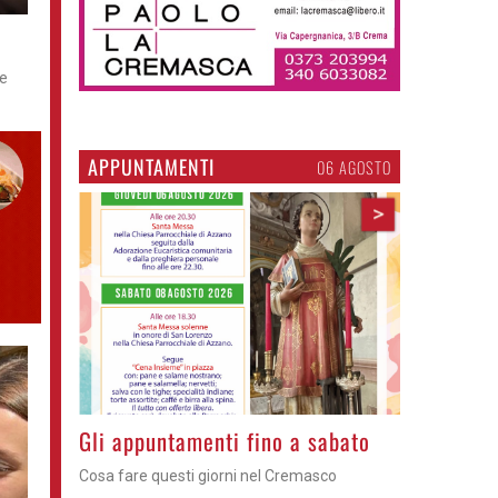
le
APPUNTAMENTI
06 AGOSTO
>
Casale Cremasco - Arriva il mago
Manumagic anima il quinto appuntamento di
E... state in riva al Serio