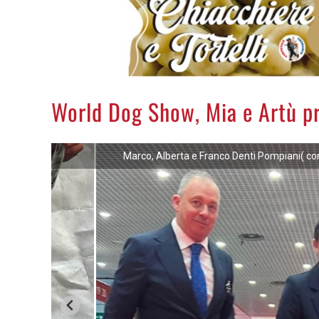
World Dog Show, Mia e Artù p
Marco, Alberta e Franco Denti Pompiani( con