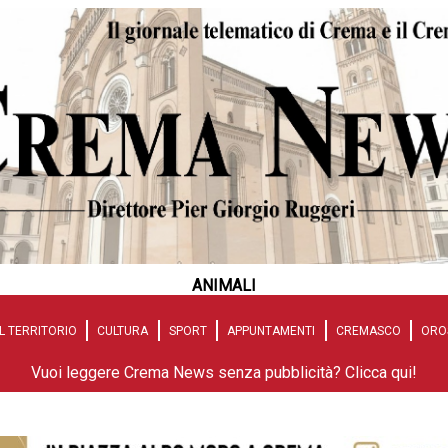
ANIMALI
L TERRITORIO
CULTURA
SPORT
APPUNTAMENTI
CREMASCO
ORO
Vuoi leggere Crema News senza pubblicità? Clicca qui!