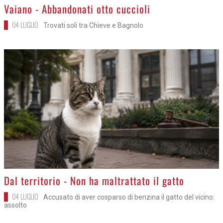
>
Vaiano - Abbandonati otto cuccioli
04 LUGLIO
Trovati soli tra Chieve e Bagnolo
>
Dal territorio - Non ha maltrattato il gatto
04 LUGLIO
Accusato di aver cosparso di benzina il gatto del vicino:
assolto