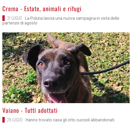
>
Crema - Estate, animali e rifugi
31 LUGLIO
La Polizia lancia una nuova campagna in vista delle
partenze di agosto
>
Vaiano - Tutti adottati
28 LUGLIO
Hanno trovato casa gli otto cuccioli abbandonati