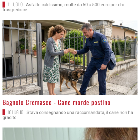
11 LUGLIO
Asfalto caldissimo, multe da 50 a 500 euro per chi
trasgredisce
>
Bagnolo Cremasco - Cane morde postino
10 LUGLIO
Stava consegnando una raccomandata, il cane non ha
gradito