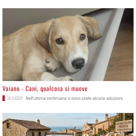
>
Vaiano - Cani, qualcosa si muove
18 LUGLIO
Nell'ultima settimana ci sono state alcune adozioni