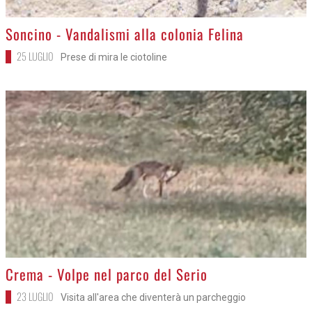
>
Soncino - Vandalismi alla colonia Felina
25 LUGLIO
Prese di mira le ciotoline
>
Crema - Volpe nel parco del Serio
23 LUGLIO
Visita all'area che diventerà un parcheggio