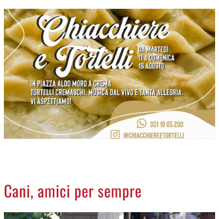
CREMASCO
OROSCOPO
LA PIAZZA
ANIMALI
NECROLOGI
ACCEDI
Cani, amici per sempre