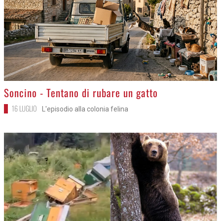
>
Soncino - Tentano di rubare un gatto
16 LUGLIO
L'episodio alla colonia felina