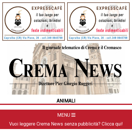
HOME
CRONACA
POLITICA
LA FOTO
METEO
ANIMALI
DAL TERRITORIO
CULTURA
MENU
SPORT
Vuoi leggere Crema News senza pubblicità? Clicca qui!
APPUNTAMENTI