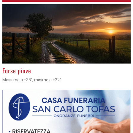
>
Forse piove
Massime a +38°, minime a +22°