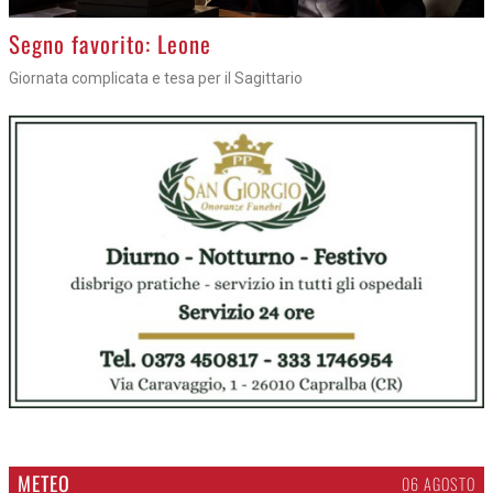
>
Segno favorito: Leone
Giornata complicata e tesa per il Sagittario
METEO
06 AGOSTO