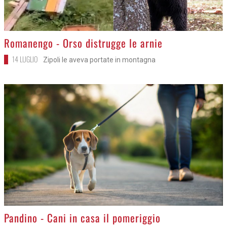
>
Romanengo - Orso distrugge le arnie
14 LUGLIO
Zipoli le aveva portate in montagna
>
Pandino - Cani in casa il pomeriggio