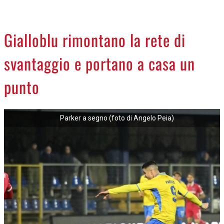
CREMASCO
OROSCOPO
Gialloblu rimontano la rete di
LA PIAZZA
svantaggio e portano a casa un
ANIMALI
NECROLOGI
punto
ACCEDI
Parker a segno (foto di Angelo Peia)