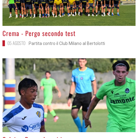
>
Crema - Pergo secondo test
05 AGOSTO
Partita contro il Club Milano al Bertolotti
>