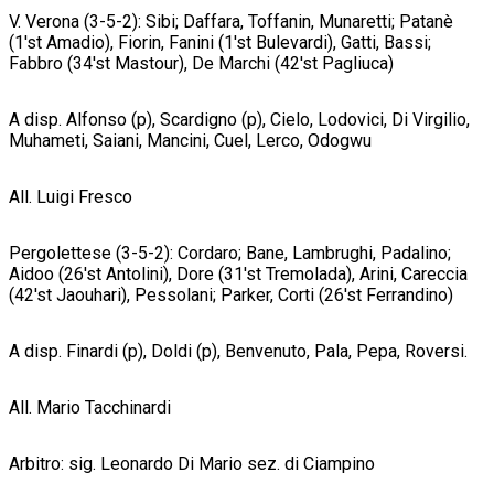
V. Verona (3-5-2): Sibi; Daffara, Toffanin, Munaretti; Patanè
(1'st Amadio), Fiorin, Fanini (1'st Bulevardi), Gatti, Bassi;
Fabbro (34'st Mastour), De Marchi (42'st Pagliuca)
A disp. Alfonso (p), Scardigno (p), Cielo, Lodovici, Di Virgilio,
Muhameti, Saiani, Mancini, Cuel, Lerco, Odogwu
All. Luigi Fresco
Pergolettese (3-5-2): Cordaro; Bane, Lambrughi, Padalino;
Aidoo (26'st Antolini), Dore (31'st Tremolada), Arini, Careccia
(42'st Jaouhari), Pessolani; Parker, Corti (26'st Ferrandino)
A disp. Finardi (p), Doldi (p), Benvenuto, Pala, Pepa, Roversi.
All. Mario Tacchinardi
Arbitro: sig. Leonardo Di Mario sez. di Ciampino