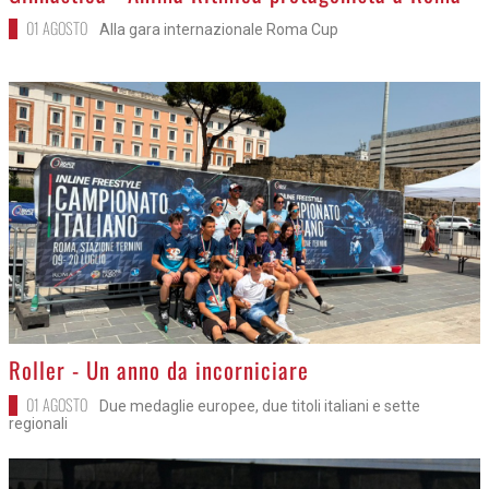
01 AGOSTO
Alla gara internazionale Roma Cup
>
Roller - Un anno da incorniciare
01 AGOSTO
Due medaglie europee, due titoli italiani e sette
regionali