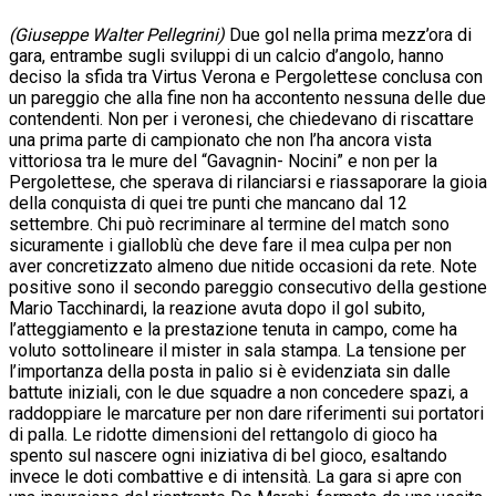
(Giuseppe Walter Pellegrini)
Due gol nella prima mezz’ora di
gara, entrambe sugli sviluppi di un calcio d’angolo, hanno
deciso la sfida tra Virtus Verona e Pergolettese conclusa con
un pareggio che alla fine non ha accontento nessuna delle due
contendenti. Non per i veronesi, che chiedevano di riscattare
una prima parte di campionato che non l’ha ancora vista
vittoriosa tra le mure del “Gavagnin- Nocini” e non per la
Pergolettese, che sperava di rilanciarsi e riassaporare la gioia
della conquista di quei tre punti che mancano dal 12
settembre. Chi può recriminare al termine del match sono
sicuramente i gialloblù che deve fare il mea culpa per non
aver concretizzato almeno due nitide occasioni da rete. Note
positive sono il secondo pareggio consecutivo della gestione
Mario Tacchinardi, la reazione avuta dopo il gol subito,
l’atteggiamento e la prestazione tenuta in campo, come ha
voluto sottolineare il mister in sala stampa. La tensione per
l’importanza della posta in palio si è evidenziata sin dalle
battute iniziali, con le due squadre a non concedere spazi, a
raddoppiare le marcature per non dare riferimenti sui portatori
di palla. Le ridotte dimensioni del rettangolo di gioco ha
spento sul nascere ogni iniziativa di bel gioco, esaltando
invece le doti combattive e di intensità. La gara si apre con