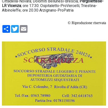
Cittadella-Novara; Dolomiti Bellunesi-Brescia;
Pergolettese-
LR Vicenza
; ore 17.30: Ospitaletto-ProVercelli; Triestina-
Albinoleffe; ore 20.30 Arzignano-ProPatria
© Riproduzione riservata
Condividi
Twitter
Email