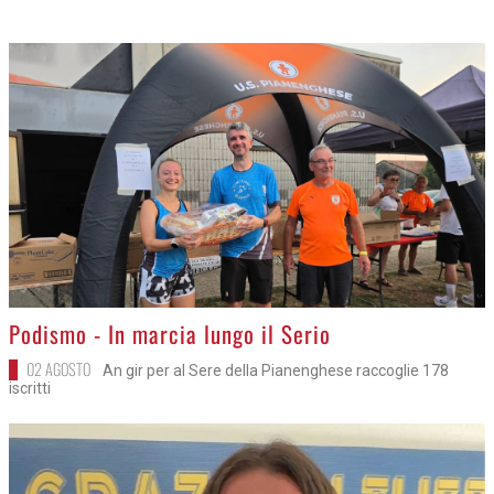
>
Podismo - In marcia lungo il Serio
02 AGOSTO
An gir per al Sere della Pianenghese raccoglie 178
iscritti