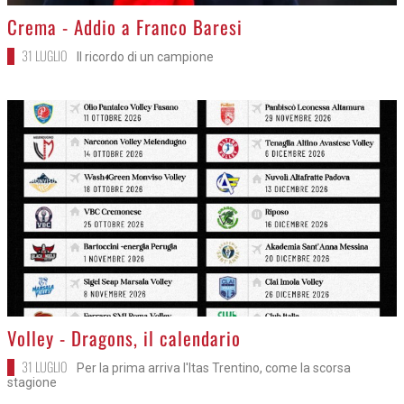
>
Crema - Addio a Franco Baresi
31 LUGLIO
Il ricordo di un campione
>
Volley - Dragons, il calendario
31 LUGLIO
Per la prima arriva l'Itas Trentino, come la scorsa
stagione