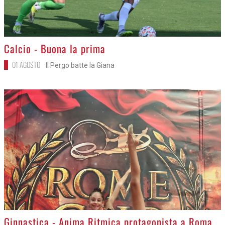
>
Calcio - Buona la prima
01 AGOSTO
Il Pergo batte la Giana
>
Ginnastica - Anima Ritmica protagonista a Roma