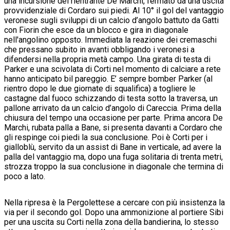
una incursione del rientrante De Marchi, fermato da una uscita
provvidenziale di Cordaro sui piedi. Al 10° il gol del vantaggio
veronese sugli sviluppi di un calcio d’angolo battuto da Gatti
con Fiorin che esce da un blocco e gira in diagonale
nell'angolino opposto. Immediata la reazione dei cremaschi
che pressano subito in avanti obbligando i veronesi a
difendersi nella propria metà campo. Una girata di testa di
Parker e una scivolata di Corti nel momento di calciare a rete
hanno anticipato bil pareggio. E’ sempre bomber Parker (al
rientro dopo le due giornate di squalifica) a togliere le
castagne dal fuoco schizzando di testa sotto la traversa, un
pallone arrivato da un calcio d’angolo di Careccia. Prima della
chiusura del tempo una occasione per parte. Prima ancora De
Marchi, rubata palla a Bane, si presenta davanti a Cordaro che
gli respinge coi piedi la sua conclusione. Poi è Corti per i
gialloblù, servito da un assist di Bane in verticale, ad avere la
palla del vantaggio ma, dopo una fuga solitaria di trenta metri,
strozza troppo la sua conclusione in diagonale che termina di
poco a lato.
Nella ripresa è la Pergolettese a cercare con più insistenza la
via per il secondo gol. Dopo una ammonizione al portiere Sibi
per una uscita su Corti nella zona della bandierina, lo stesso