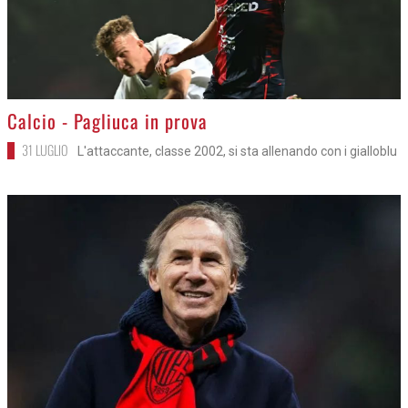
>
Calcio - Pagliuca in prova
31 LUGLIO
L'attaccante, classe 2002, si sta allenando con i gialloblu