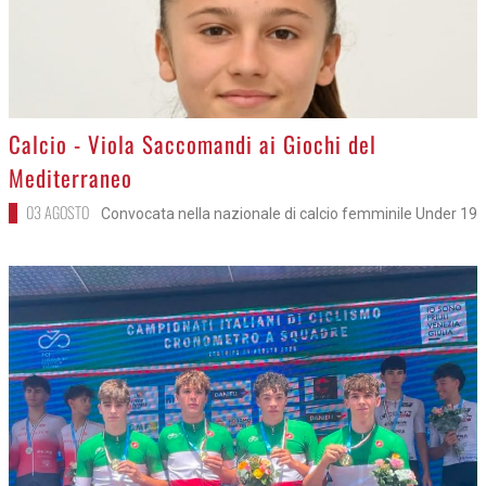
>
Calcio - Viola Saccomandi ai Giochi del
Mediterraneo
03 AGOSTO
Convocata nella nazionale di calcio femminile Under 19