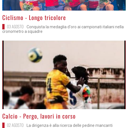
>
Ciclismo - Longo tricolore
03 AGOSTO
Conquista la medaglia d'oro ai campionati italiani nella
cronometro a squadre
>
Calcio - Pergo, lavori in corso
02 AGOSTO
La dirigenza è alla ricerca delle pedine mancanti