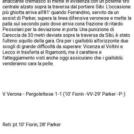
attaccante cremasco si mette in evidenza con un potente tiro
centrale alzato sopra la traversa dal portiere Sibi. L’occasione
più ghiotta arriva all’81’ quando Ferrandino, servito da un
assist di Parker, supera la linea difensiva veronese e mette la
palla sul secondo palo dove arriva cona frazione di ritardo
Pessolani per la deviazione in porta. Una punizione di
Careccia da 30 metri deviata sopra la traversa da Sibi, è stato
l’ultimo squillo della gara. Ora per i gialloblù all’orizzonte due
scogli di grande difficoltà da superare: Vicenza al Voltini e
Lecco in trasferta al Rigamonti, ma il carattere e
l’atteggiamento visti anche oggi assicurano che i gialloblù
venderanno cara la pelle.
V. Verona - Pergolettese 1-1 (10' Fiorin -VV-29' Parker -P-)
Reti: pt 10' Fiorin, 28' Parker