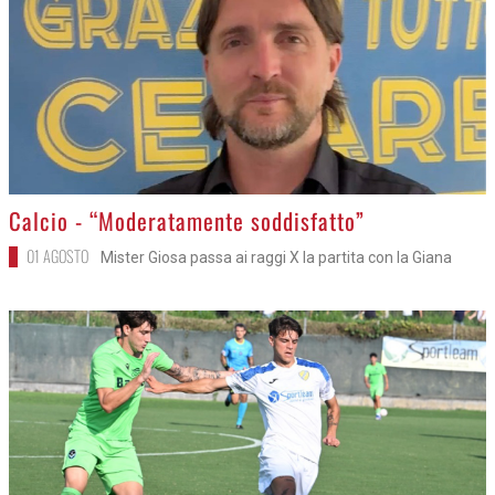
>
Calcio - “Moderatamente soddisfatto”
01 AGOSTO
Mister Giosa passa ai raggi X la partita con la Giana