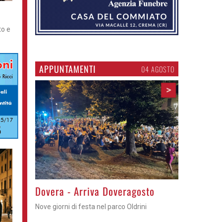
to e
APPUNTAMENTI
03 AGOSTO
>
Gli eventi della settimana
Sagre, feste e tortelli