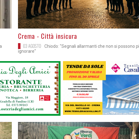
>
Crema - Città insicura
03 AGOSTO
ta
Chiodo: "Segnali allarmanti che non si possono p
ignorare"