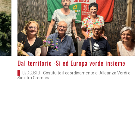
>
Dal territorio -Si ed Europa verde insieme
02 AGOSTO
Costituito il coordinamento di Alleanza Verdi e
Sinistra Cremona