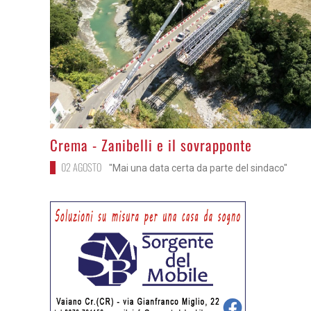
>
Crema - Zanibelli e il sovrapponte
02 AGOSTO
"Mai una data certa da parte del sindaco"