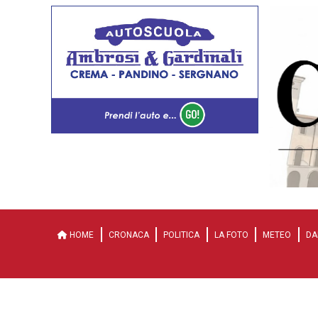
HOME
CRONACA
POLITICA
LA FOTO
METEO
DA