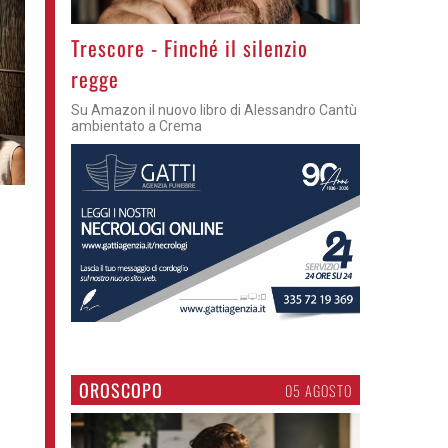
Trescore - Finché il silenzio
regge
Su Amazon il nuovo libro di Alessandro Cantù
ambientato a Crema
OROSCOPO
05 AGOSTO