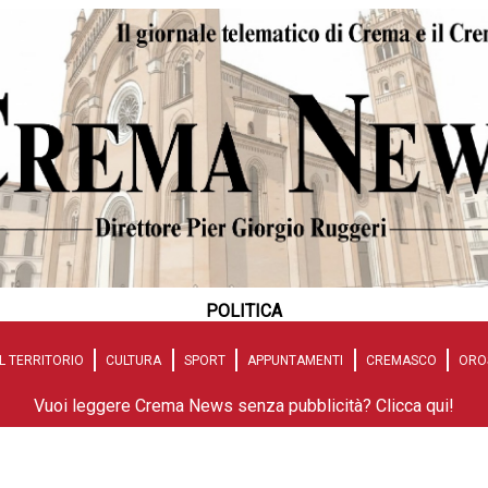
POLITICA
L TERRITORIO
CULTURA
SPORT
APPUNTAMENTI
CREMASCO
ORO
Vuoi leggere Crema News senza pubblicità? Clicca qui!