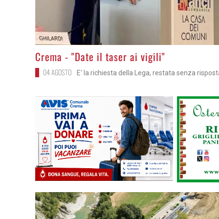
>
Crema - "Date il taser ai vigili"
04 AGOSTO
E' la richiesta della Lega, restata senza rispos