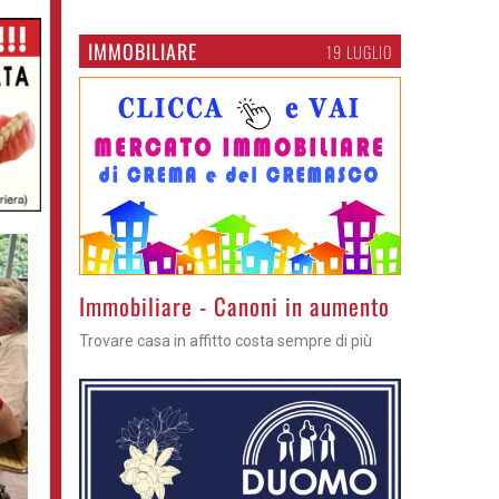
IMMOBILIARE
19 LUGLIO
>
Immobiliare - Canoni in aumento
Trovare casa in affitto costa sempre di più