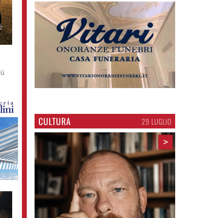
iù
CULTURA
29 LUGLIO
>