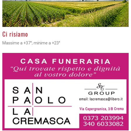
>
Ci risiamo
Massime a +37°; minime a +23°