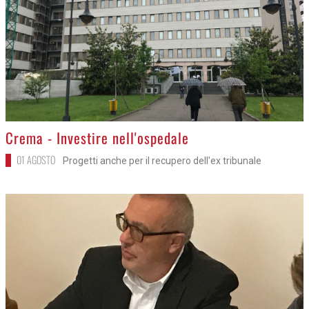
>
Crema - Investire nell'ospedale
01 AGOSTO
Progetti anche per il recupero dell'ex tribunale