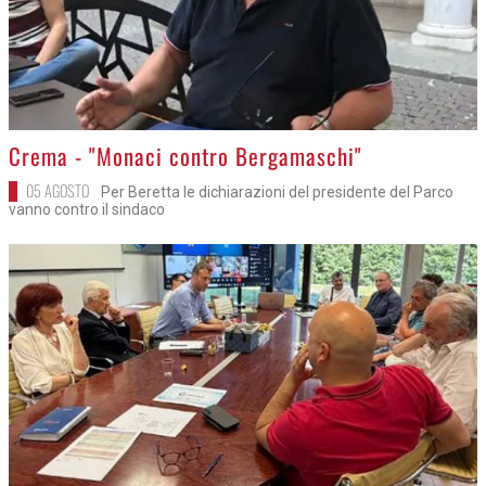
>
Crema - "Monaci contro Bergamaschi"
05 AGOSTO
Per Beretta le dichiarazioni del presidente del Parco
vanno contro il sindaco