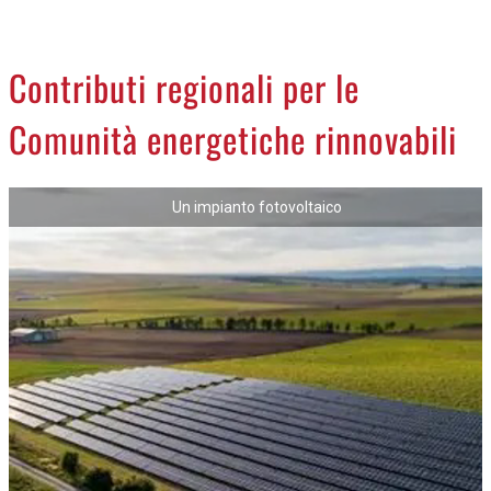
CREMASCO
OROSCOPO
Contributi regionali per le
LA PIAZZA
Comunità energetiche rinnovabili
ANIMALI
NECROLOGI
Un impianto fotovoltaico
ACCEDI