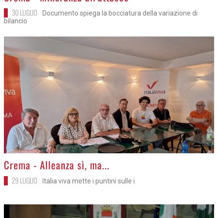
30 LUGLIO
Documento spiega la bocciatura della variazione di
bilancio
>
Crema - Alleanza sì, ma...
29 LUGLIO
Italia viva mette i puntini sulle i