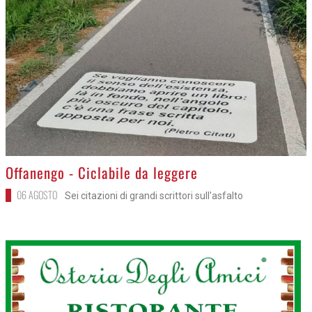
>
Offanengo - Ciclabile da leggere
06 AGOSTO
Sei citazioni di grandi scrittori sull'asfalto