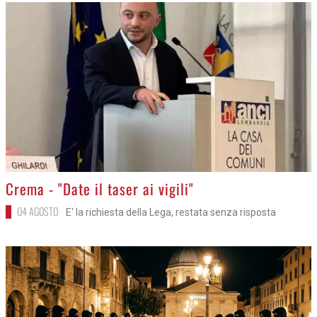
>
Crema - "Date il taser ai vigili"
04 AGOSTO
E' la richiesta della Lega, restata senza risposta