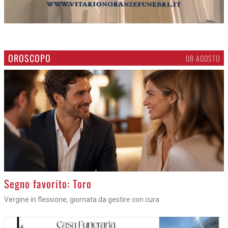
OROSCOPO
08 AGOSTO
>
Segno favorito: Toro
Vergine in flessione, giornata da gestire con cura