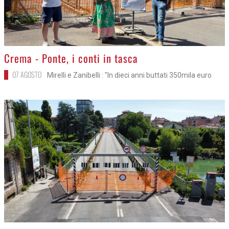
>
Crema - Ponte, i conti in tasca
07 AGOSTO
Mirelli e Zanibelli : "In dieci anni buttati 350mila euro