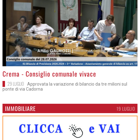
>
Crema - Consiglio comunale vivace
29 LUGLIO
Approvata la variazione di bilancio da tre milioni sul
ponte di via Cadorna
IMMOBILIARE
19 LUGLIO