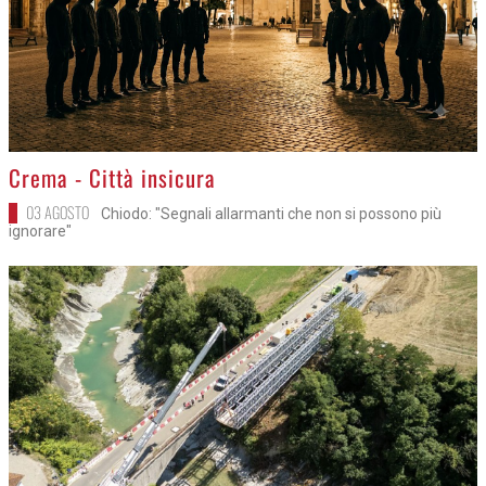
>
Crema - Città insicura
03 AGOSTO
Chiodo: "Segnali allarmanti che non si possono più
ignorare"