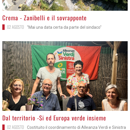
>
Crema - Zanibelli e il sovrapponte
02 AGOSTO
"Mai una data certa da parte del sindaco"
>
Dal territorio -Si ed Europa verde insieme
02 AGOSTO
Costituito il coordinamento di Alleanza Verdi e Sinistra