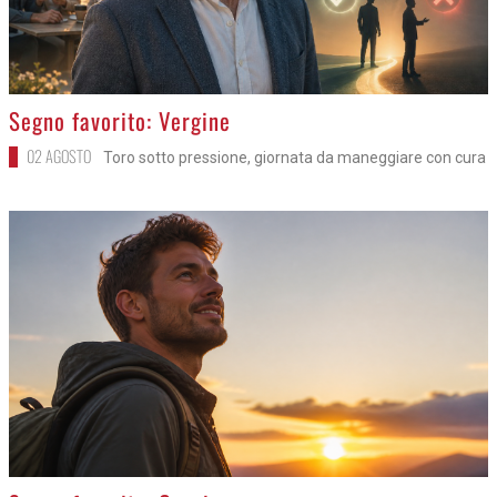
>
Segno favorito: Vergine
02 AGOSTO
Toro sotto pressione, giornata da maneggiare con cura
>