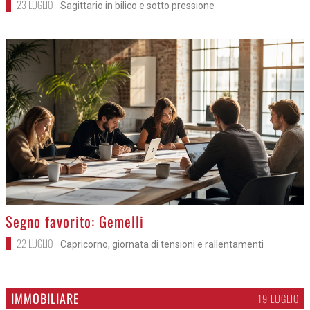
23 LUGLIO
Sagittario in bilico e sotto pressione
>
Segno favorito: Gemelli
22 LUGLIO
Capricorno, giornata di tensioni e rallentamenti
IMMOBILIARE
19 LUGLIO