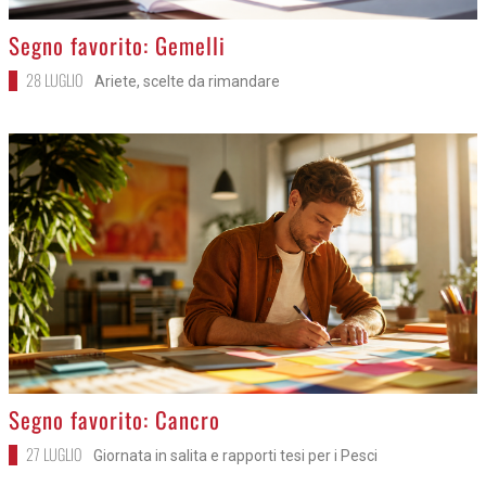
>
Segno favorito: Gemelli
28 LUGLIO
Ariete, scelte da rimandare
>
Segno favorito: Cancro
27 LUGLIO
Giornata in salita e rapporti tesi per i Pesci