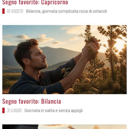
Segno favorito: Capricorno
01 AGOSTO
Bilancia, giornata complicata ricca di ostacoli
>
Segno favorito: Bilancia
31 LUGLIO
Giornata in salita e senza appigli