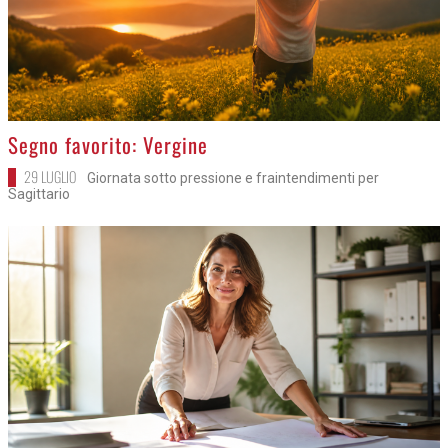
>
Segno favorito: Vergine
29 LUGLIO
Giornata sotto pressione e fraintendimenti per
Sagittario