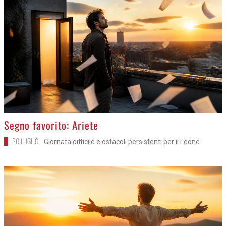
>
Segno favorito: Ariete
30 LUGLIO
Giornata difficile e ostacoli persistenti per il Leone