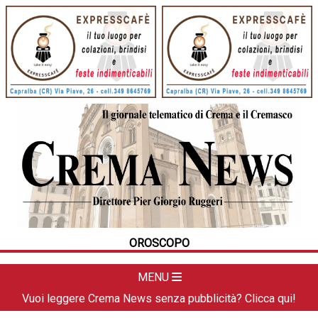
HOME
CRONACA
POLITICA
LA FOTO
METEO
OROSCOPO
DAL TERRITORIO
CULTURA
MENU
SPORT
Vuoi leggere Crema News senza pubblicità? Clicca qui!
APPUNTAMENTI