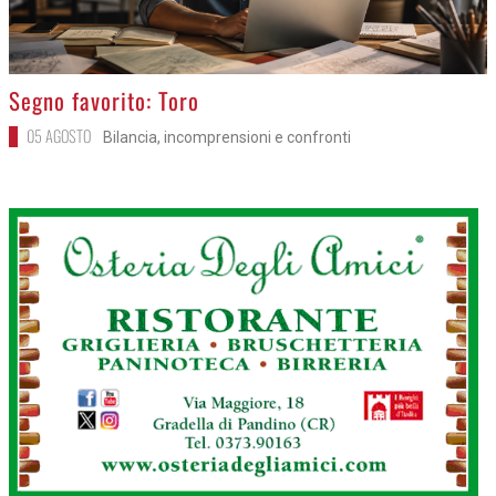
>
Segno favorito: Toro
05 AGOSTO
Bilancia, incomprensioni e confronti