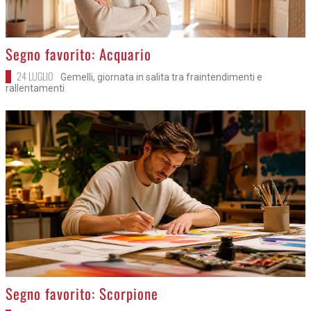
>
Segno favorito: Acquario
24 LUGLIO
Gemelli, giornata in salita tra fraintendimenti e
rallentamenti
>
Segno favorito: Scorpione