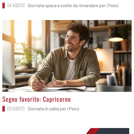
04 AGOSTO
Giornata opaca e scelte da rimandare per i Pesci
>
Segno favorito: Capricorno
03 AGOSTO
Giornata in salita per i Pesci