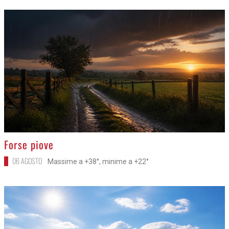
>
Forse piove
06 AGOSTO
Massime a +38°, minime a +22°