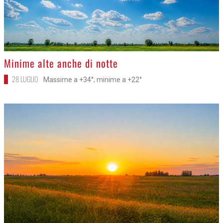
>
Minime alte anche di notte
28 LUGLIO
Massime a +34°; minime a +22°