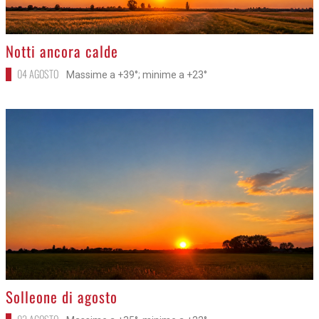
>
Notti ancora calde
04 AGOSTO
Massime a +39°; minime a +23°
>
Solleone di agosto