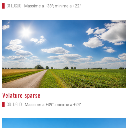
31 LUGLIO
Massime a +38°; minime a +22°
>
Velature sparse
30 LUGLIO
Massime a +39°, minime a +24°