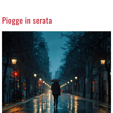
CREMASCO
OROSCOPO
Piogge in serata
LA PIAZZA
ANIMALI
NECROLOGI
ACCEDI