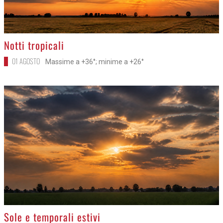
>
Notti tropicali
01 AGOSTO
Massime a +36°; minime a +26°
>
Sole e temporali estivi