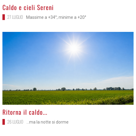
>
Caldo e cieli Sereni
27 LUGLIO
Massime a +34°; minime a +20°
>
Ritorna il caldo...
26 LUGLIO
...ma la notte si dorme