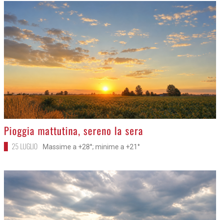
>
Pioggia mattutina, sereno la sera
25 LUGLIO
Massime a +28°; minime a +21°