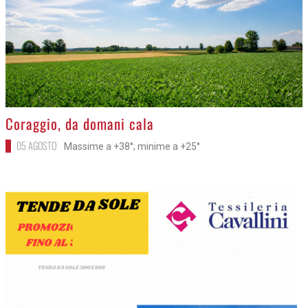
>
Coraggio, da domani cala
05 AGOSTO
Massime a +38°; minime a +25°