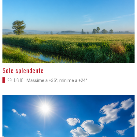
>
Sole splendente
29 LUGLIO
Massime a +35°; minime a +24°