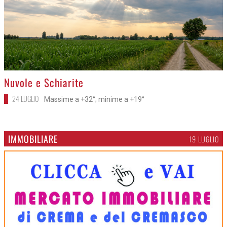
>
Nuvole e Schiarite
24 LUGLIO
Massime a +32°; minime a +19°
IMMOBILIARE
19 LUGLIO