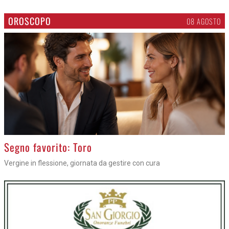
OROSCOPO
08 AGOSTO
>
Segno favorito: Toro
Vergine in flessione, giornata da gestire con cura