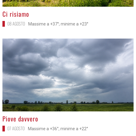
>
Ci risiamo
08 AGOSTO
Massime a +37°; minime a +23°
>
Piove davvero
07 AGOSTO
Massime a +36°, minime a +22°