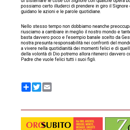
di sistemare le cose col Signore con qualche opera bu
possiamo certo illuderci di prendere in giro il Signore
guidano le azioni e le parole quotidiane.
Nello stesso tempo non dobbiamo neanche preoccuparc
riusciamo a cambiare in meglio il nostro mondo e tante
basta davvero poco e l’esempio banale scelto da Gesù 
nostra presunta responsabilità nei confronti del mondo
a vivere nella quotidianità dei momenti felici e di que
della volontà di Dio potremo allora ritenerci davvero co
Padre che vuole felici tutti i suoi figli.
Condividi
Twitter
Email