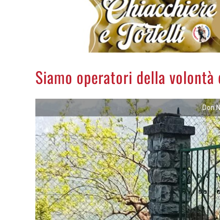
Siamo operatori della volontà 
Don N