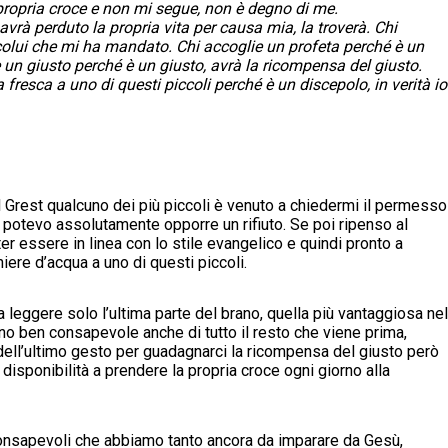
 propria croce e non mi segue, non è degno di me.
i avrà perduto la propria vita per causa mia, la troverà. Chi
colui che mi ha mandato. Chi accoglie un profeta perché è un
e un giusto perché è un giusto, avrà la ricompensa del giusto.
fresca a uno di questi piccoli perché è un discepolo, in verità io
il Grest qualcuno dei più piccoli è venuto a chiedermi il permesso
n potevo assolutamente opporre un rifiuto. Se poi ripenso al
r essere in linea con lo stile evangelico e quindi pronto a
iere d’acqua a uno di questi piccoli.
 leggere solo l’ultima parte del brano, quella più vantaggiosa nel
o ben consapevole anche di tutto il resto che viene prima,
 dell’ultimo gesto per guadagnarci la ricompensa del giusto però
ponibilità a prendere la propria croce ogni giorno alla
onsapevoli che abbiamo tanto ancora da imparare da Gesù,