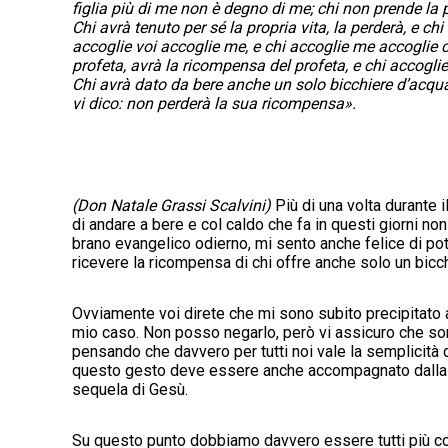
figlia più di me non è degno di me; chi non prende la
Chi avrà tenuto per sé la propria vita, la perderà, e ch
accoglie voi accoglie me, e chi accoglie me accoglie 
profeta, avrà la ricompensa del profeta, e chi accogli
Chi avrà dato da bere anche un solo bicchiere d’acqua 
vi dico: non perderà la sua ricompensa».
(Don Natale Grassi Scalvini)
Più di una volta durante 
di andare a bere e col caldo che fa in questi giorni no
brano evangelico odierno, mi sento anche felice di pote
ricevere la ricompensa di chi offre anche solo un bicch
Ovviamente voi direte che mi sono subito precipitato a
mio caso. Non posso negarlo, però vi assicuro che son
pensando che davvero per tutti noi vale la semplicità
questo gesto deve essere anche accompagnato dalla dis
sequela di Gesù.
Su questo punto dobbiamo davvero essere tutti più c