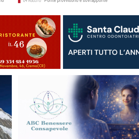
ono
Ponte provvisorio e sovrapponte