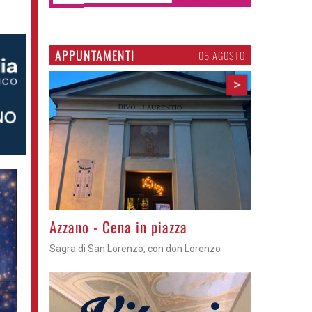
APPUNTAMENTI
06 AGOSTO
>
Gli appuntamenti fino a sabato
Cosa fare questi giorni nel Cremasco