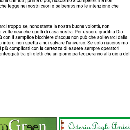
ona che tutti, prima o poi, riusciamo a compiere, ma non
 che legge nei nostri cuori e sa benissimo le intenzione che
i troppo se, nonostante la nostra buona volontà, non
 volte neanche quelli di casa nostra. Per essere graditi a Dio
con il semplice bicchiere d’acqua non può che sollevarci dalla
 intero: non spetta a noi salvare l’universo. Se solo riuscissimo
lli più complicati con la certezza di essere sempre operatori
nteggiati tra gli eletti che un giorno parteciperanno alla gioia del