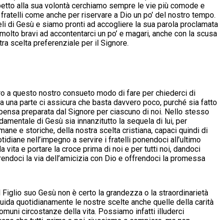
spetto alla sua volontà cerchiamo sempre le vie più comode e
ri fratelli come anche per riservare a Dio un po’ del nostro tempo.
li di Gesù e siamo pronti ad accogliere la sua parola proclamata
lto bravi ad accontentarci un po’ e magari, anche con la scusa
tra scelta preferenziale per il Signore.
ro a questo nostro consueto modo di fare per chiederci di
a una parte ci assicura che basta davvero poco, purché sia fatto
ompensa preparata dal Signore per ciascuno di noi. Nello stesso
amentale di Gesù sia innanzitutto la sequela di lui, per
ne e storiche, della nostra scelta cristiana, capaci quindi di
otidiane nell’impegno a servire i fratelli ponendoci all’ultimo
 vita e portare la croce prima di noi e per tutti noi, dandoci
endoci la via dell’amicizia con Dio e offrendoci la promessa
l Figlio suo Gesù non è certo la grandezza o la straordinarietà
guida quotidianamente le nostre scelte anche quelle della carità
uni circostanze della vita. Possiamo infatti illuderci