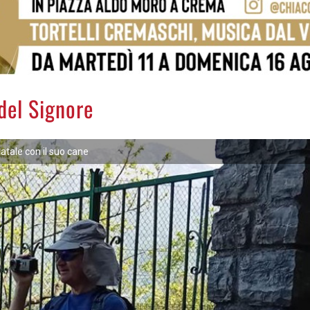
del Signore
atale con il suo cane