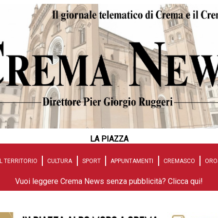
LA PIAZZA
L TERRITORIO
CULTURA
SPORT
APPUNTAMENTI
CREMASCO
ORO
Vuoi leggere Crema News senza pubblicità? Clicca qui!