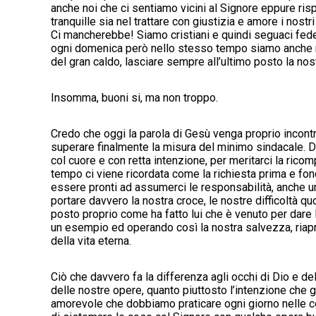
anche noi che ci sentiamo vicini al Signore eppure ri
tranquille sia nel trattare con giustizia e amore i nost
Ci mancherebbe! Siamo cristiani e quindi seguaci fede
ogni domenica però nello stesso tempo siamo anche mo
del gran caldo, lasciare sempre all’ultimo posto la nos
Insomma, buoni si, ma non troppo.
Credo che oggi la parola di Gesù venga proprio incont
superare finalmente la misura del minimo sindacale. D
col cuore e con retta intenzione, per meritarci la ric
tempo ci viene ricordata come la richiesta prima e fond
essere pronti ad assumerci le responsabilità, anche uma
portare davvero la nostra croce, le nostre difficoltà qu
posto proprio come ha fatto lui che è venuto per dare la
un esempio ed operando così la nostra salvezza, riapr
della vita eterna.
Ciò che davvero fa la differenza agli occhi di Dio e de
delle nostre opere, quanto piuttosto l’intenzione che 
amorevole che dobbiamo praticare ogni giorno nelle com