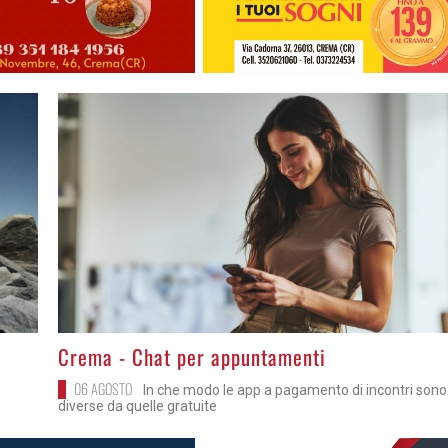
>
Crema - Chat per appuntamenti
06 AGOSTO
In che modo le app a pagamento di incontri sono
diverse da quelle gratuite