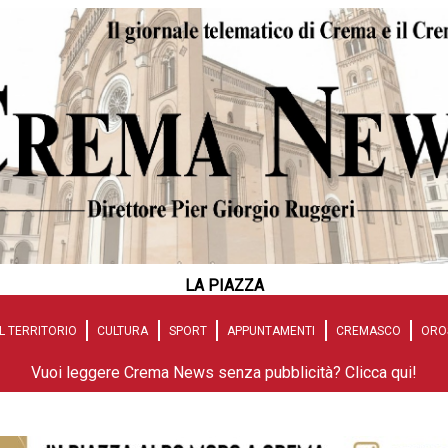
LA PIAZZA
L TERRITORIO
CULTURA
SPORT
APPUNTAMENTI
CREMASCO
ORO
Vuoi leggere Crema News senza pubblicità? Clicca qui!