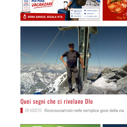
>
Quei segni che ci rivelano DIo
09 AGOSTO
Riconosciamolo nelle semplice gioie della via