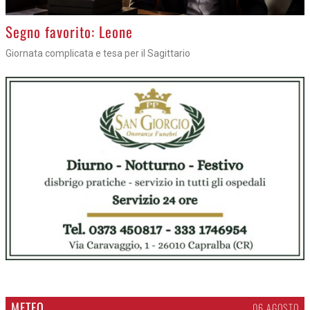
>
Segno favorito: Leone
Giornata complicata e tesa per il Sagittario
METEO
06 AGOSTO