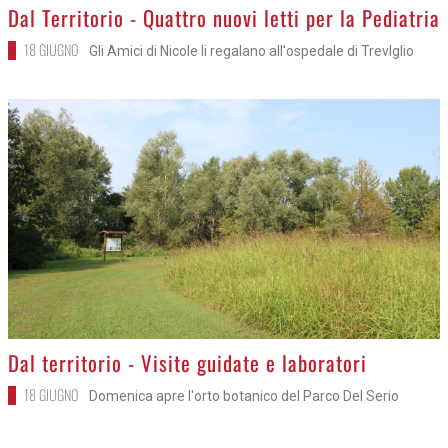
>
Dal Territorio - Quattro nuovi letti per la Pediatria
18 GIUGNO
Gli Amici di Nicole li regalano all'ospedale di Trevlglio
>
Dal territorio - Visite guidate e laboratori
18 GIUGNO
Domenica apre l'orto botanico del Parco Del Serio