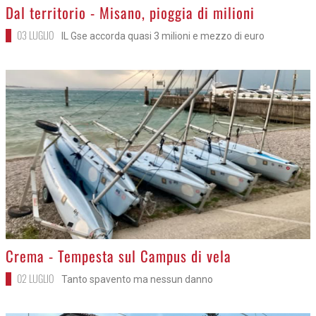
>
Dal territorio - Misano, pioggia di milioni
03 LUGLIO
IL Gse accorda quasi 3 milioni e mezzo di euro
>
Crema - Tempesta sul Campus di vela
02 LUGLIO
Tanto spavento ma nessun danno