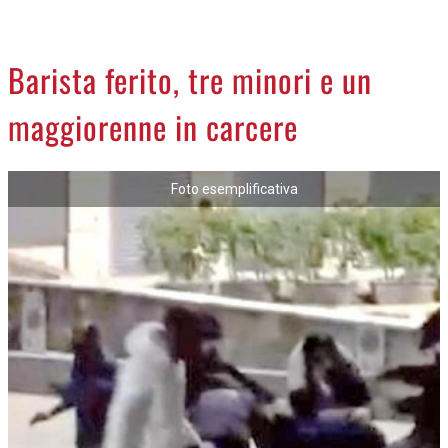
CREMASCO
OROSCOPO
Barista ferito, tre minori e un
LA PIAZZA
maggiorenne in carcere
ANIMALI
NECROLOGI
Foto esemplificativa
ACCEDI