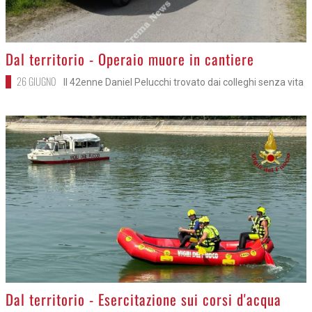
>
Dal territorio - Operaio muore in cantiere
26 GIUGNO
Il 42enne Daniel Pelucchi trovato dai colleghi senza vita
>
Dal territorio - Esercitazione sui corsi d'acqua