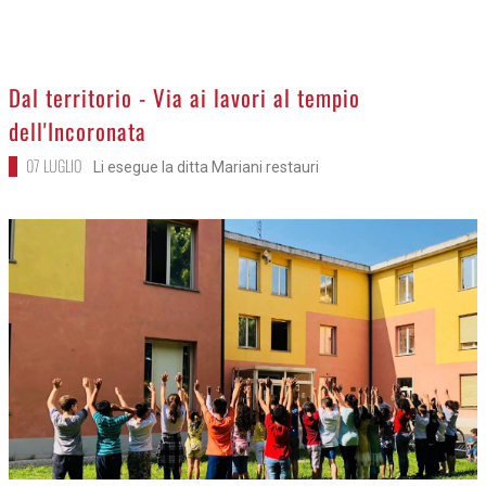
>
Dal territorio - Via ai lavori al tempio
dell'Incoronata
07 LUGLIO
Li esegue la ditta Mariani restauri