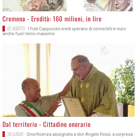
>
Cremona - Eredità: 160 milioni, in lire
07 AGOSTO
I frati Cappuccini eredi sperano di convertirli in euro
anche fuori temo massimo
>
Dal territorio - Cittadino onorario
28 LUGLIO
Onorificenza assegnata a don Angelo Rossi, a sorpresa