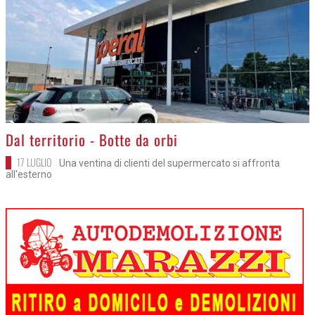
>
Dal territorio - Botte da orbi
17 LUGLIO
Una ventina di clienti del supermercato si affronta
all'esterno