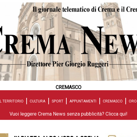
CREMASCO
L TERRITORIO
CULTURA
SPORT
APPUNTAMENTI
CREMASCO
ORO
Vuoi leggere Crema News senza pubblicità? Clicca qui!