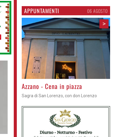
APPUNTAMENTI
06 AGOSTO
>
Gli appuntamenti fino a sabato
Cosa fare questi giorni nel Cremasco