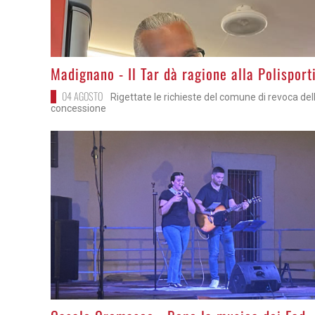
>
Madignano - Il Tar dà ragione alla Polisport
04 AGOSTO
Rigettate le richieste del comune di revoca del
concessione
>