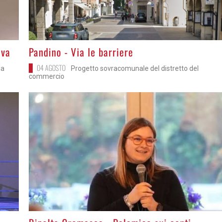
>
iva
Pandino - Via le barriere
04 AGOSTO
la
Progetto sovracomunale del distretto del
commercio
>