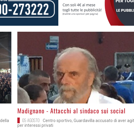
>
Madignano - Attacchi al sindaco sui social
05 AGOSTO
della
Centro sportivo, Guardavilla accusato di aver agi
per interessi privati