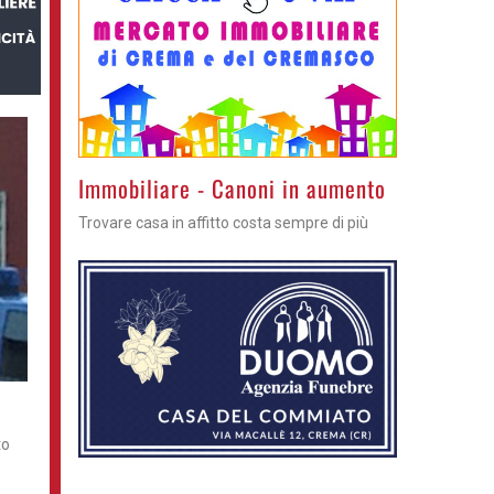
>
Immobiliare - Canoni in aumento
Trovare casa in affitto costa sempre di più
to