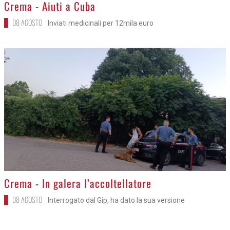
>
Crema - Aiuti a Cuba
08 AGOSTO
Inviati medicinali per 12mila euro
>
Crema - In galera l’accoltellatore
08 AGOSTO
Interrogato dal Gip, ha dato la sua versione