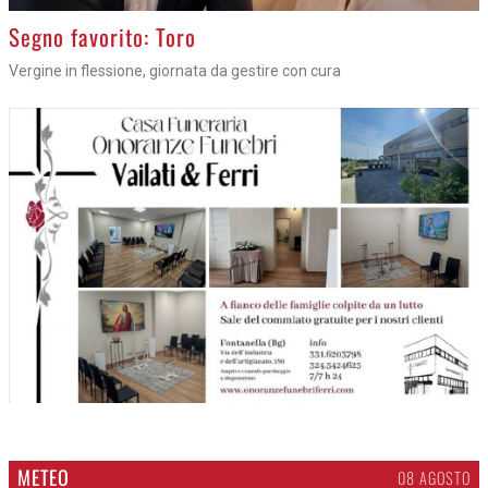
>
Segno favorito: Toro
Vergine in flessione, giornata da gestire con cura
METEO
08 AGOSTO