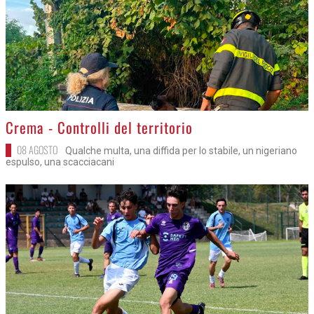
>
Crema - Controlli del territorio
08 AGOSTO
Qualche multa, una diffida per lo stabile, un nigeriano
espulso, una scacciacani