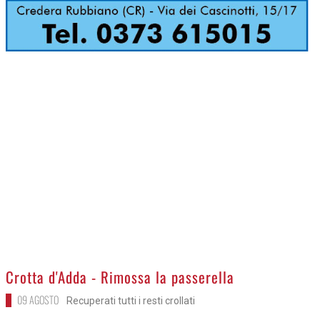
>
Crotta d'Adda - Rimossa la passerella
09 AGOSTO
Recuperati tutti i resti crollati