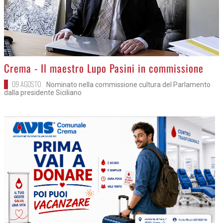
>
Crema - Il maestro Lupo Pasini in commissione
09 AGOSTO
Nominato nella commissione cultura del Parlamento
dalla presidente Siciliano