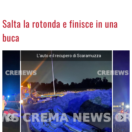
CREMASCO
OROSCOPO
Salta la rotonda e finisce in una
LA PIAZZA
buca
ANIMALI
NECROLOGI
L'auto e il recupero di Scaramuzza
ACCEDI