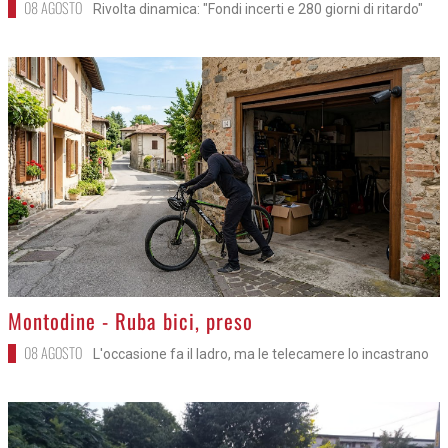
08 AGOSTO
Rivolta dinamica: "Fondi incerti e 280 giorni di ritardo"
>
Montodine - Ruba bici, preso
08 AGOSTO
L'occasione fa il ladro, ma le telecamere lo incastrano