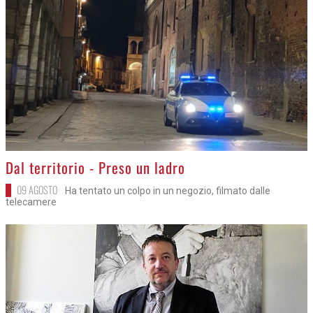
>
Dal territorio - Preso un ladro
09 AGOSTO
Ha tentato un colpo in un negozio, filmato dalle
telecamere