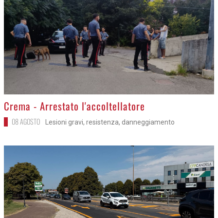
>
Crema - Arrestato l'accoltellatore
08 AGOSTO
Lesioni gravi, resistenza, danneggiamento