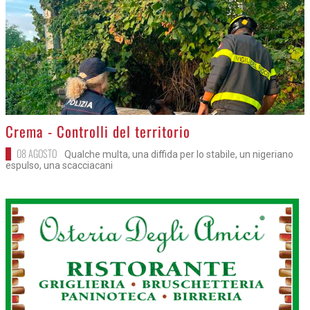
>
Crema - Controlli del territorio
08 AGOSTO
Qualche multa, una diffida per lo stabile, un nigeriano
espulso, una scacciacani