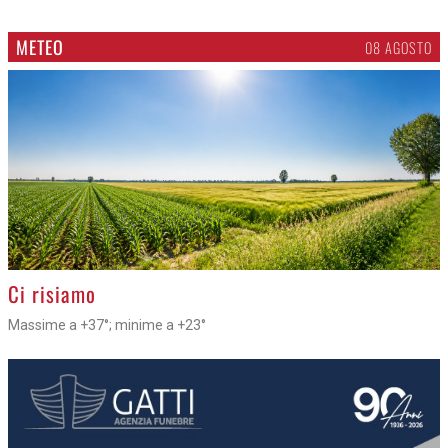
METEO
08 AGOSTO
>
Ci risiamo
Massime a +37°; minime a +23°