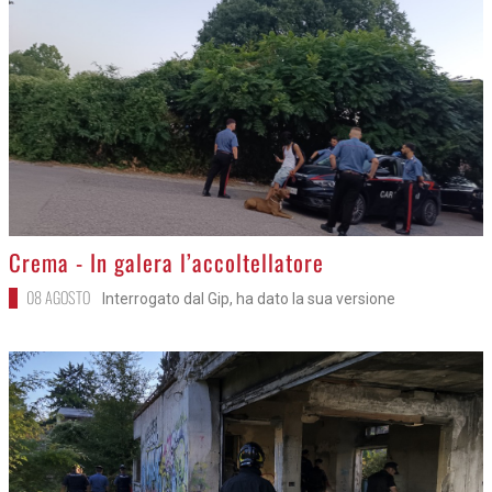
>
Crema - In galera l’accoltellatore
08 AGOSTO
Interrogato dal Gip, ha dato la sua versione