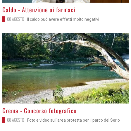
>
Caldo - Attenzione ai farmaci
08 AGOSTO
Il caldo può avere effetti molto negativi
>
Crema - Concorso fotografico
08 AGOSTO
Foto e video sull'area protetta per il parco del Serio