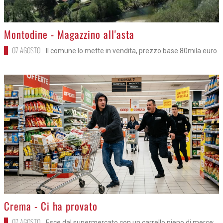
>
Montodine - Magazzino all'asta
07 AGOSTO
Il comune lo mette in vendita, prezzo base 80mila euro
>
Crema - Ci ha provato
07 AGOSTO
Esce dal supermercato con un carrello pieno di merce: