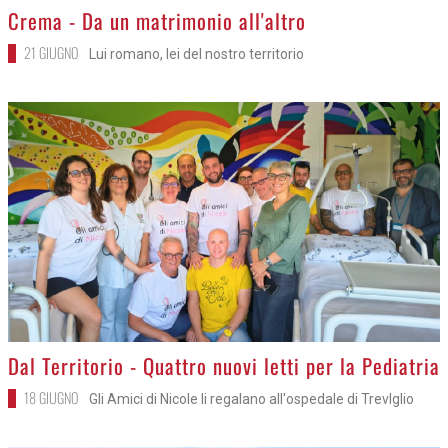
>
Crema - Da un matrimonio all'altro
21 GIUGNO
Lui romano, lei del nostro territorio
>
Dal Territorio - Quattro nuovi letti per la Pediatria
18 GIUGNO
Gli Amici di Nicole li regalano all'ospedale di Trevlglio