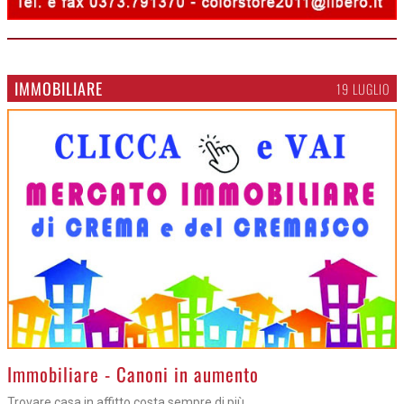
IMMOBILIARE
19 LUGLIO
>
Immobiliare - Canoni in aumento
Trovare casa in affitto costa sempre di più