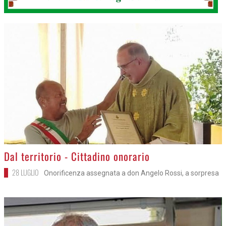
>
Dal territorio - Cittadino onorario
28 LUGLIO
Onorificenza assegnata a don Angelo Rossi, a sorpresa