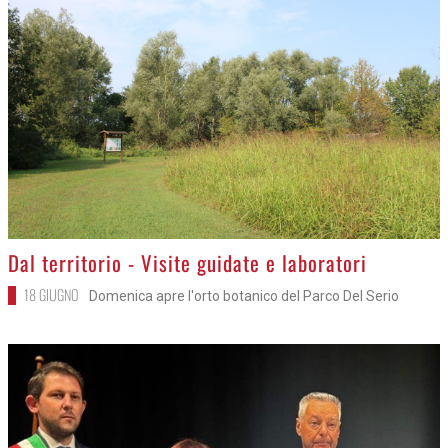
>
Dal territorio - Visite guidate e laboratori
18 GIUGNO
Domenica apre l'orto botanico del Parco Del Serio