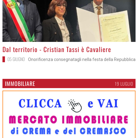
>
Dal territorio - Cristian Tassi è Cavaliere
05 GIUGNO
Onorificenza consegnatagli nella festa della Repubblica
IMMOBILIARE
19 LUGLIO