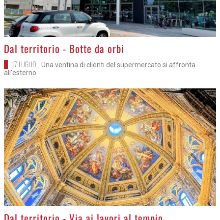
>
Dal territorio - Botte da orbi
17 LUGLIO
Una ventina di clienti del supermercato si affronta
all'esterno
>
Dal territorio - Via ai lavori al tempio