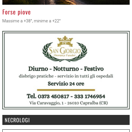
>
Forse piove
Massime a +38°, minime a +22°
NECROLOGI