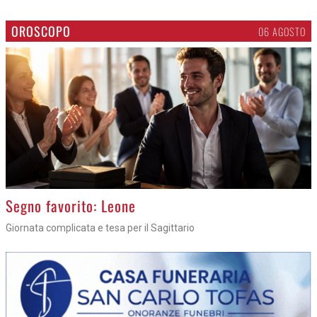
OROSCOPO
06 AGOSTO
>
Segno favorito: Leone
Giornata complicata e tesa per il Sagittario