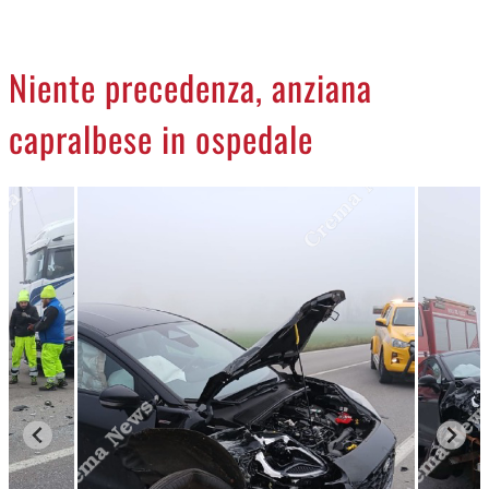
CREMASCO
OROSCOPO
Niente precedenza, anziana
LA PIAZZA
capralbese in ospedale
ANIMALI
NECROLOGI
ACCEDI