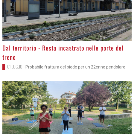
>
Dal territorio - Resta incastrato nelle porte del
treno
01 LUGLIO
Probabile frattura del piede per un 22enne pendolare