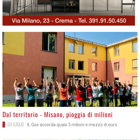
>
Dal territorio - Misano, pioggia di milioni
03 LUGLIO
IL Gse accorda quasi 3 milioni e mezzo di euro