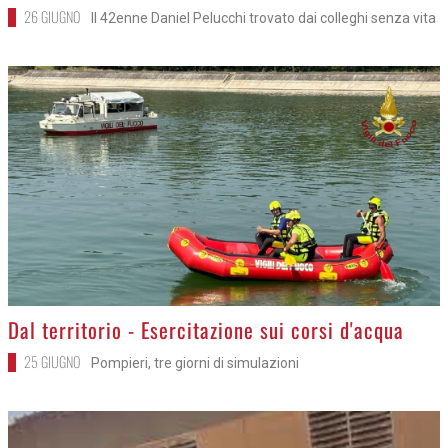
26 GIUGNO
Il 42enne Daniel Pelucchi trovato dai colleghi senza vita
>
Dal territorio - Esercitazione sui corsi d'acqua
25 GIUGNO
Pompieri, tre giorni di simulazioni