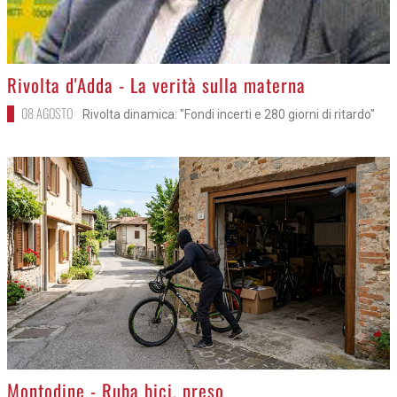
>
Rivolta d'Adda - La verità sulla materna
08 AGOSTO
Rivolta dinamica: "Fondi incerti e 280 giorni di ritardo"
>
Montodine - Ruba bici, preso