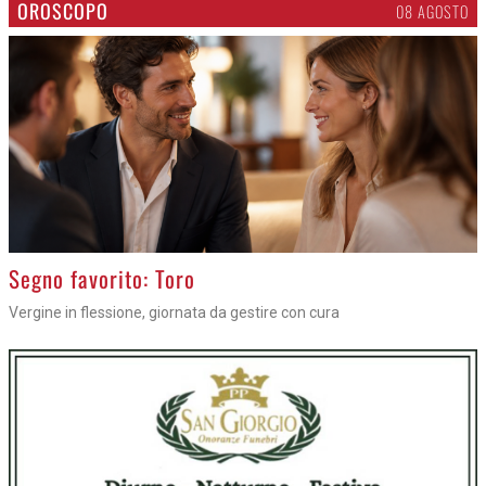
OROSCOPO
08 AGOSTO
>
Segno favorito: Toro
Vergine in flessione, giornata da gestire con cura