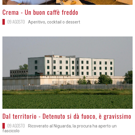
>
Crema - Un buon caffè freddo
09 AGOSTO
Aperitivo, cocktail o dessert
>
Dal territorio - Detenuto si dà fuoco, è gravissimo
09 AGOSTO
Ricoverato al Niguarda; la procura ha aperto un
fascicolo