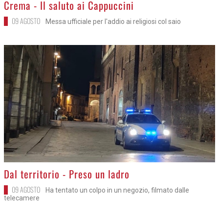
>
Crema - Il saluto ai Cappuccini
09 AGOSTO
Messa ufficiale per l'addio ai religiosi col saio
>
Dal territorio - Preso un ladro
09 AGOSTO
Ha tentato un colpo in un negozio, filmato dalle
telecamere