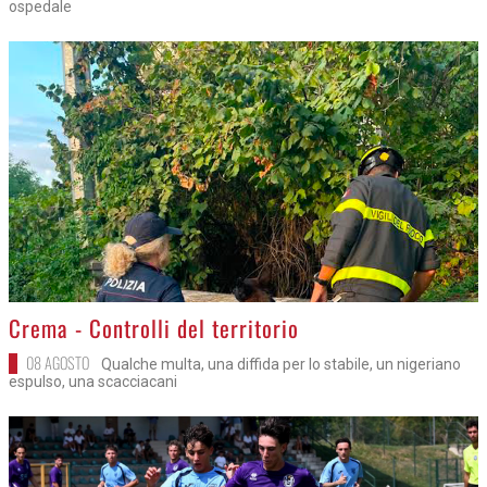
ospedale
>
Crema - Controlli del territorio
08 AGOSTO
Qualche multa, una diffida per lo stabile, un nigeriano
espulso, una scacciacani