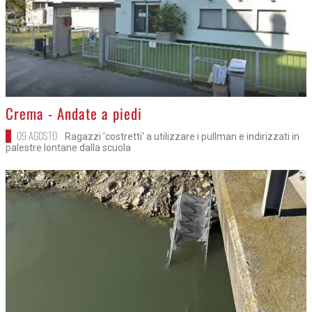
>
Crema - Andate a piedi
09 AGOSTO
Ragazzi 'costretti' a utilizzare i pullman e indirizzati in
palestre lontane dalla scuola