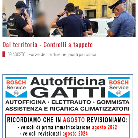
>
Dal territorio - Controlli a tappeto
09 AGOSTO
Forze dell'ordine nei posti più critici