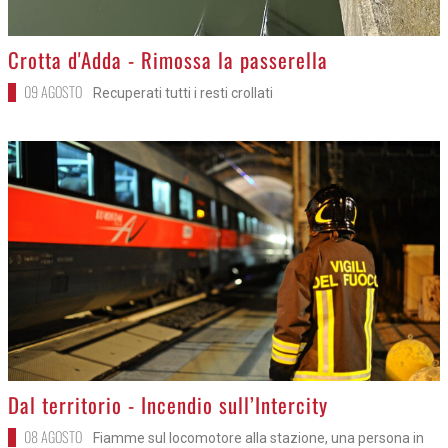
>
Crotta d'Adda - Rimossa la passerella
09 AGOSTO
Recuperati tutti i resti crollati
>
Dal territorio - Incendio sull’Intercity
08 AGOSTO
Fiamme sul locomotore alla stazione, una persona in