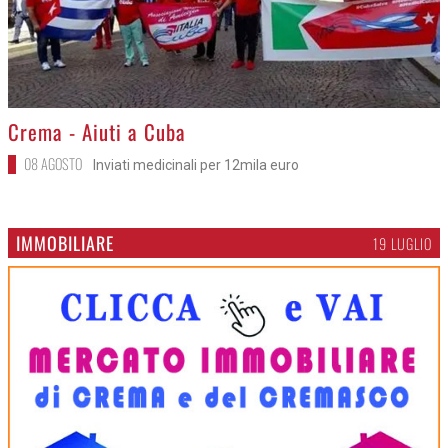
>
Crema - Aiuti a Cuba
08 AGOSTO
Inviati medicinali per 12mila euro
IMMOBILIARE
19 LUGLIO