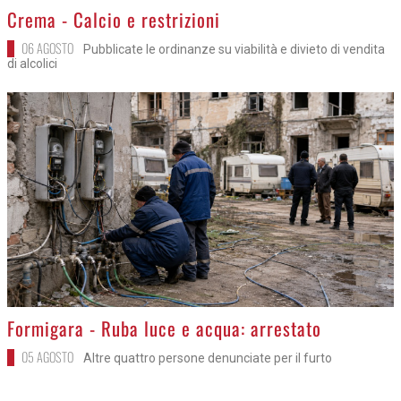
>
Crema - Calcio e restrizioni
06 AGOSTO
Pubblicate le ordinanze su viabilità e divieto di vendita
di alcolici
>
Formigara - Ruba luce e acqua: arrestato
05 AGOSTO
Altre quattro persone denunciate per il furto