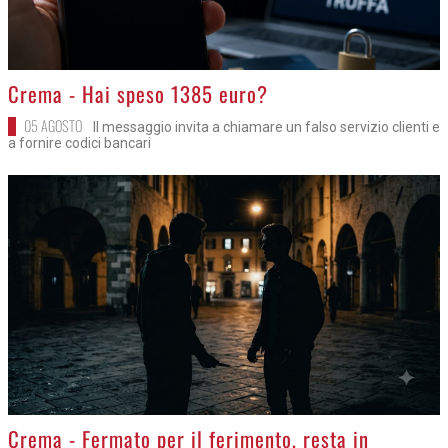
>
Crema - Hai speso 1385 euro?
05 AGOSTO
Il messaggio invita a chiamare un falso servizio clienti e
a fornire codici bancari
>
Crema - Fermato per il ferimento, resta in