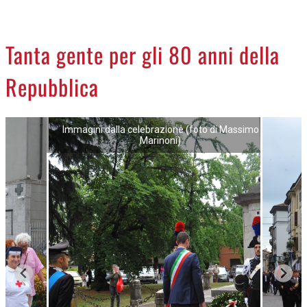
CREMASCO
OROSCOPO
Tanta gente per gli 80 anni della
LA PIAZZA
Repubblica
ANIMALI
NECROLOGI
Immagini dalla celebrazione (foto di Massimo
Marinoni)
ACCEDI