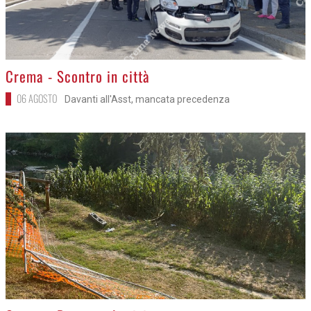
>
Crema - Scontro in città
06 AGOSTO
Davanti all'Asst, mancata precedenza
>