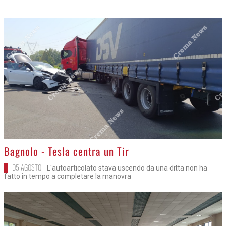
>
Bagnolo - Tesla centra un Tir
05 AGOSTO
L'autoarticolato stava uscendo da una ditta non ha
fatto in tempo a completare la manovra