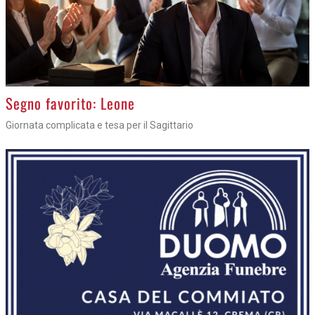
>
Segno favorito: Leone
Giornata complicata e tesa per il Sagittario