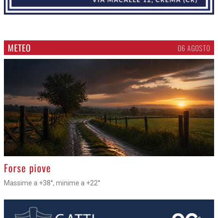
METEO
06 AGOSTO
>
Forse piove
Massime a +38°, minime a +22°