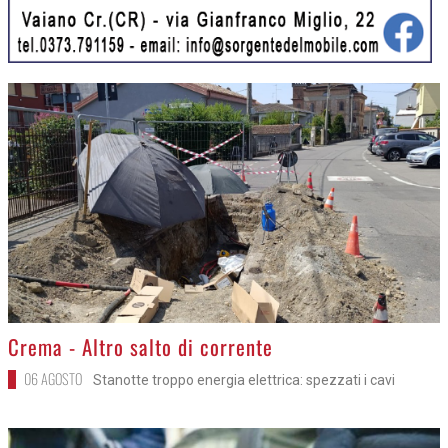
>
Crema - Altro salto di corrente
06 AGOSTO
Stanotte troppo energia elettrica: spezzati i cavi