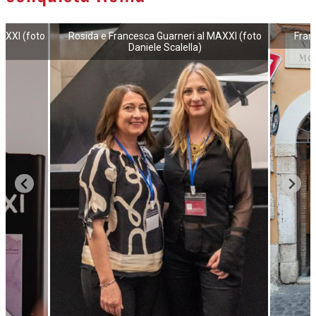
AXXI (foto
Rosida e Francesca Guarneri al MAXXI (foto
Fran
Daniele Scalella)