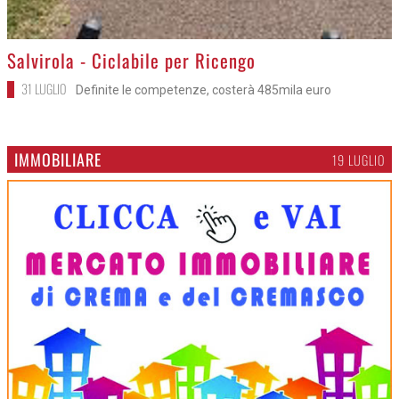
>
Salvirola - Ciclabile per Ricengo
31 LUGLIO
Definite le competenze, costerà 485mila euro
IMMOBILIARE
19 LUGLIO