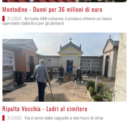
>
Montodine - Danni per 36 milioni di euro
31 LUGLIO
Arrivate 688 richieste; il sindaco ottiene un tasso
agevolato dalla Bcc per gli abitanti
>
Ripalta Vecchia - Ladri al cimitero
31 LUGLIO
Via il rame dalle cappelle e dal muro di cinta