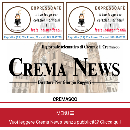
HOME
CRONACA
POLITICA
LA FOTO
METEO
CREMASCO
DAL TERRITORIO
CULTURA
MENU
SPORT
Vuoi leggere Crema News senza pubblicità? Clicca qui!
APPUNTAMENTI