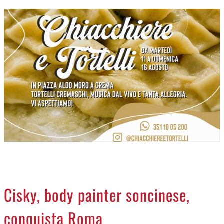
CREMASCO
OROSCOPO
LA PIAZZA
ANIMALI
NECROLOGI
ACCEDI
Cisky, body painter soncinese,
conquista Roma