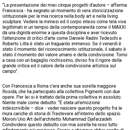
“La presentazione dei miei cinque progetti d’autore – afferma
Francesca - ha segnato un momento di vera storicizzazione
istituzionale per la mia ricerca nella body art e nella living
sculpture. Vedere la mimesi ed il corpo inteso come tela viva
legittimati in un tempio della contemporaneità come il MAXXI
dà una dignità enorme a questa disciplina e aver ricevuto
l’attenzione di critici d’arte come Daniele Radini Tedeschi e
Roberto Litta è stato un traguardo immenso. Se il venerdì è
stato il momento del riconoscimento istituzionale, il sabato è
stato il momento del valore umano e della condivisione. Torno
a casa con un bagaglio ricchissimo, diviso fra il rigore della
grande critica ed il calore della condivisione artistica sul
campo”.
Con Francesca a Roma c’era anche sua sorella maggiore
Rosida, che ha partecipato alla collettiva Pigmenti con due
opere. Per lei si è trattato della prima collettiva in assoluto.
Niente male come debutto. “È stata un’emozione
indescrivibile – dice - veder nascere questo progetto fra le
mura cariche di storia di Trastevere all’interno dello spazio
Moroni Uno Art dell’architetto Mohammad Djafarzadeh.
Condividere questo debutto con mia sorella ha reso tutto