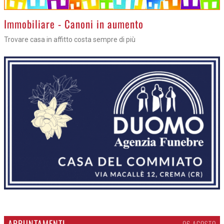
>
Immobiliare - Canoni in aumento
Trovare casa in affitto costa sempre di più
APPUNTAMENTI
06 AGOSTO