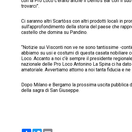
con la Pro Loco c’erano anche il Demo’s Bar con il suo 
trovarci”.
Ci saranno altri Scartòss con altri prodotti locali in 
sull’approfondimento della storia del paese che rappres
castello che domina su Pandino.
“Notizie sui Visconti non ve ne sono tantissime -cont
abbiamo su usi e costumi di questa casata nobiliare c
Loco. Accanto a noi c’è sempre il presidente regional
nazionale delle Pro Loco Antonino La Spina ci ha dato
amatoriale. Avvertiamo attorno a noi tanta fiducia e ne 
Dopo Milano e Bergamo la prossima uscita pubblica de
della sagra di San Giuseppe.
Condividi
Twitter
Email