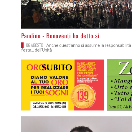
>
Pandino - Bonaventi ha detto sì
06 AGOSTO
Anche quest'anno si assume la responsabilità 
festa... dell'Unità