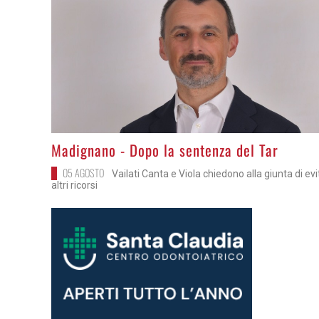
>
Madignano - Dopo la sentenza del Tar
05 AGOSTO
Vailati Canta e Viola chiedono alla giunta di ev
altri ricorsi