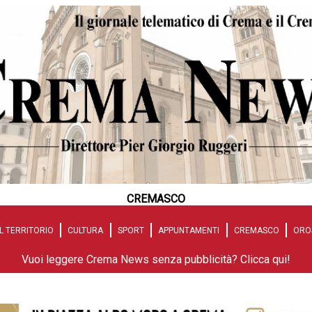
CREMASCO
L TERRITORIO
CULTURA
SPORT
APPUNTAMENTI
CREMASCO
ORO
Vuoi leggere Crema News senza pubblicità? Clicca qui!