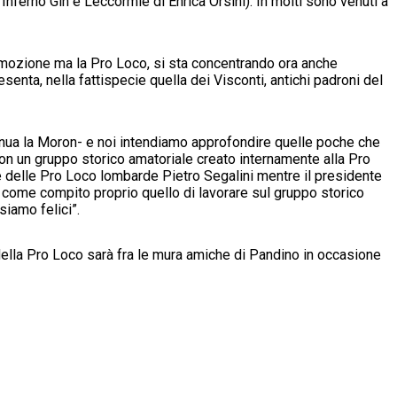
Inferno Gin e Leccormie di Enrica Orsini). In molti sono venuti a
promozione ma la Pro Loco, si sta concentrando ora anche
enta, nella fattispecie quella dei Visconti, antichi padroni del
inua la Moron- e noi intendiamo approfondire quelle poche che
on un gruppo storico amatoriale creato internamente alla Pro
e delle Pro Loco lombarde Pietro Segalini mentre il presidente
 come compito proprio quello di lavorare sul gruppo storico
siamo felici”.
lla Pro Loco sarà fra le mura amiche di Pandino in occasione