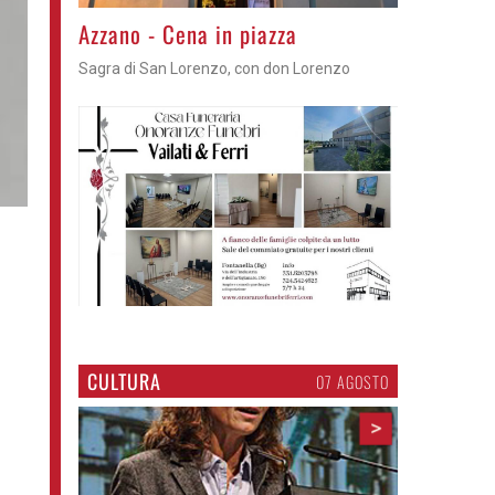
Gli appuntamenti fino a sabato
Cosa fare questi giorni nel Cremasco
CULTURA
07 AGOSTO
>