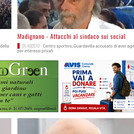
>
Madignano - Attacchi al sindaco sui social
05 AGOSTO
della
Centro sportivo, Guardavilla accusato di aver agi
per interessi privati