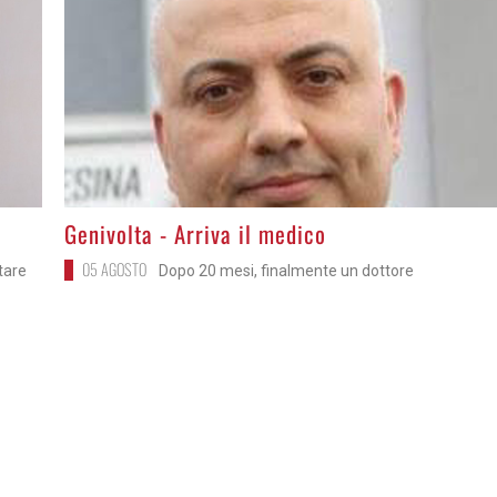
>
Genivolta - Arriva il medico
05 AGOSTO
itare
Dopo 20 mesi, finalmente un dottore