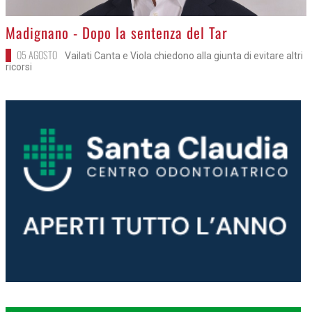
>
Madignano - Dopo la sentenza del Tar
05 AGOSTO
Vailati Canta e Viola chiedono alla giunta di evitare altri
ricorsi