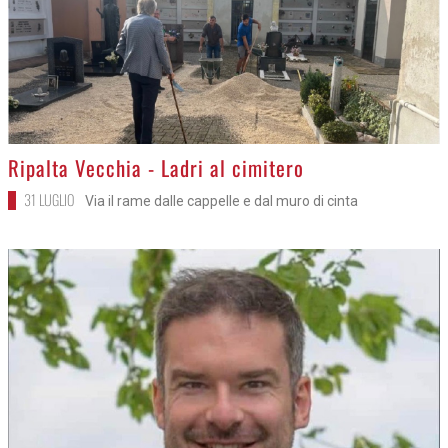
>
Ripalta Vecchia - Ladri al cimitero
31 LUGLIO
Via il rame dalle cappelle e dal muro di cinta