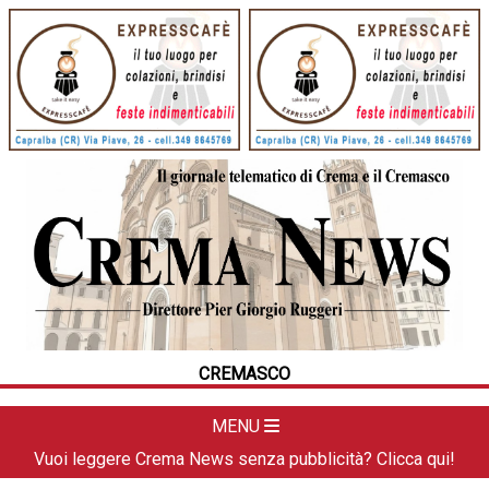
HOME
CRONACA
POLITICA
LA FOTO
METEO
CREMASCO
DAL TERRITORIO
CULTURA
MENU
SPORT
Vuoi leggere Crema News senza pubblicità? Clicca qui!
APPUNTAMENTI