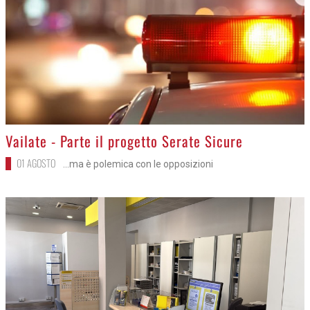
>
Vailate - Parte il progetto Serate Sicure
01 AGOSTO
...ma è polemica con le opposizioni