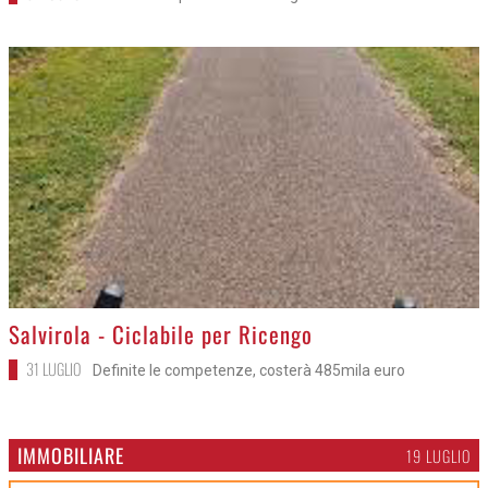
>
Salvirola - Ciclabile per Ricengo
31 LUGLIO
Definite le competenze, costerà 485mila euro
IMMOBILIARE
19 LUGLIO