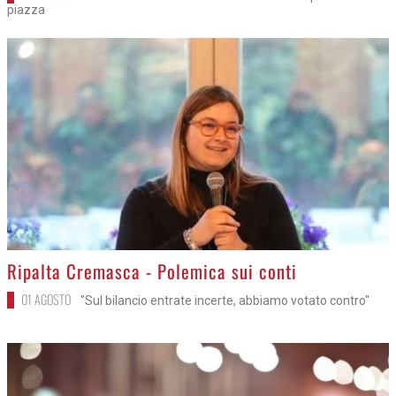
piazza
>
Ripalta Cremasca - Polemica sui conti
01 AGOSTO
"Sul bilancio entrate incerte, abbiamo votato contro"