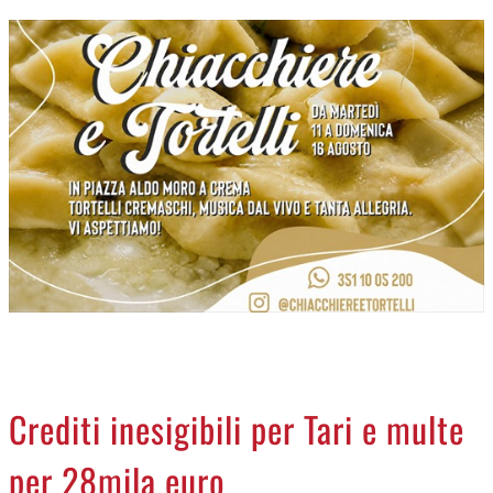
CREMASCO
OROSCOPO
LA PIAZZA
ANIMALI
NECROLOGI
ACCEDI
Crediti inesigibili per Tari e multe
per 28mila euro