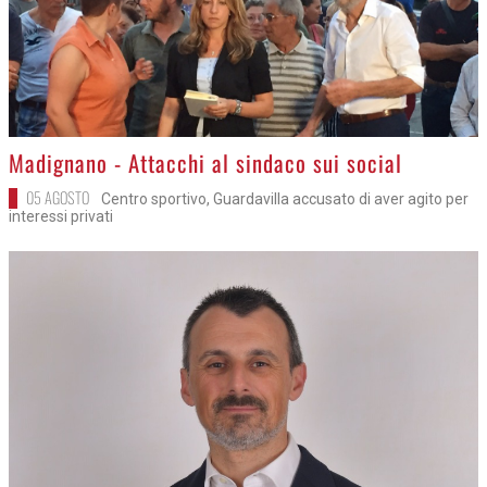
>
Madignano - Attacchi al sindaco sui social
05 AGOSTO
Centro sportivo, Guardavilla accusato di aver agito per
interessi privati