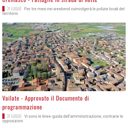
31 LUGLIO
Per tre mesi nei weekend coinvolgerà le polizie locali del
territorio
>
Vailate - Approvato il Documento di
programmazione
31 LUGLIO
Vi sono le linee-guida dell'amministrazione; contrarie le
opposizioni