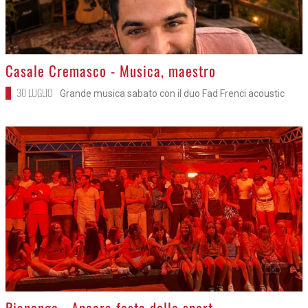
>
Casale Cremasco - Musica, maestro
30 LUGLIO
Grande musica sabato con il duo Fad Frenci acoustic
>
Pianengo - Ancora festa dello sport