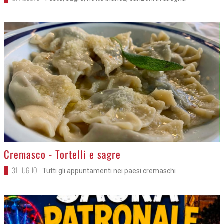
>
Cremasco - Tortelli e sagre
31 LUGLIO
Tutti gli appuntamenti nei paesi cremaschi