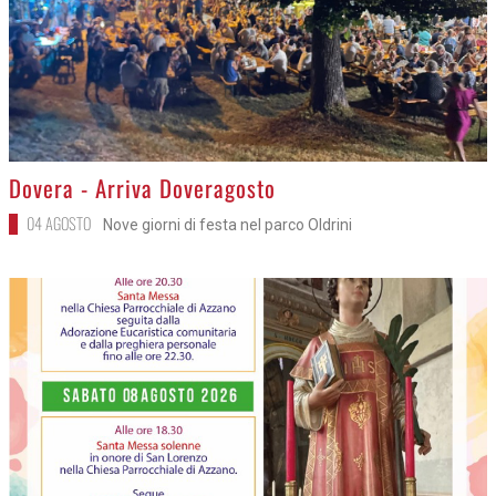
>
Dovera - Arriva Doveragosto
04 AGOSTO
Nove giorni di festa nel parco Oldrini