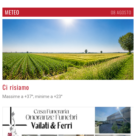
METEO
08 AGOSTO
>
Ci risiamo
Massime a +37°; minime a +23°