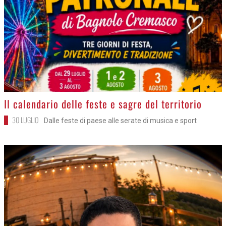
>
Il calendario delle feste e sagre del territorio
30 LUGLIO
Dalle feste di paese alle serate di musica e sport