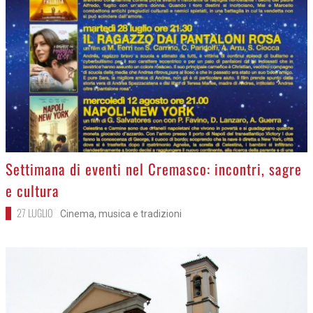
>
Settimana di eventi nel Cremasco: incontri, sagre
e cultura
27 LUGLIO
Cinema, musica e tradizioni