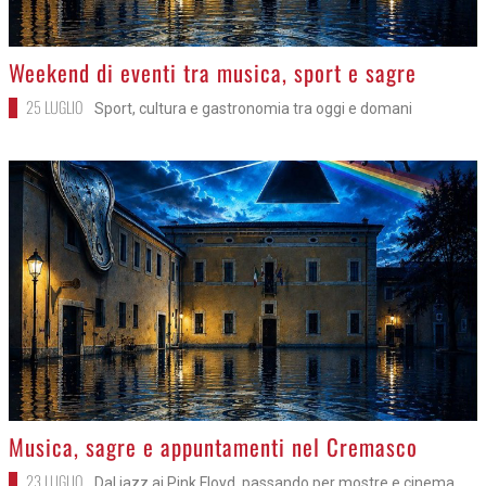
>
Weekend di eventi tra musica, sport e sagre
25 LUGLIO
Sport, cultura e gastronomia tra oggi e domani
>
Musica, sagre e appuntamenti nel Cremasco
23 LUGLIO
Dal jazz ai Pink Floyd, passando per mostre e cinema