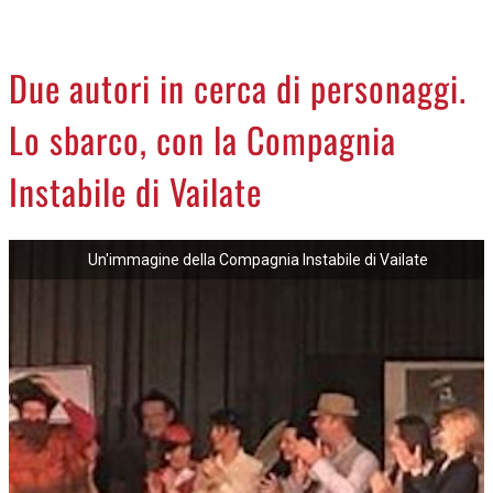
CREMASCO
OROSCOPO
Due autori in cerca di personaggi.
LA PIAZZA
Lo sbarco, con la Compagnia
ANIMALI
NECROLOGI
Instabile di Vailate
ACCEDI
Un'immagine della Compagnia Instabile di Vailate