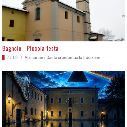
>
Bagnolo - Piccola festa
26 LUGLIO
Al quartiere Gaeta si perpetua la tradizone