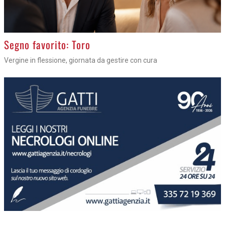
>
Segno favorito: Toro
Vergine in flessione, giornata da gestire con cura