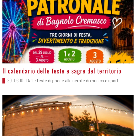
>
Il calendario delle feste e sagre del territorio
30 LUGLIO
Dalle feste di paese alle serate di musica e sport