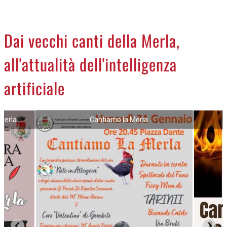
CREMASCO
OROSCOPO
Dai vecchi canti della Merla,
LA PIAZZA
all'attualità dell'intelligenza
ANIMALI
NECROLOGI
artificiale
ACCEDI
 merla
Cantiamo la Merla