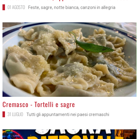
01 AGOSTO
Feste, sagre, notte bianca, canzoni in allegria
>
Cremasco - Tortelli e sagre
31 LUGLIO
Tutti gli appuntamenti nei paesi cremaschi