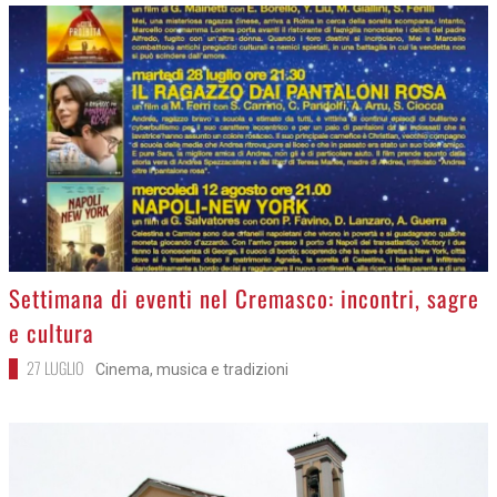
>
Settimana di eventi nel Cremasco: incontri, sagre
e cultura
27 LUGLIO
Cinema, musica e tradizioni