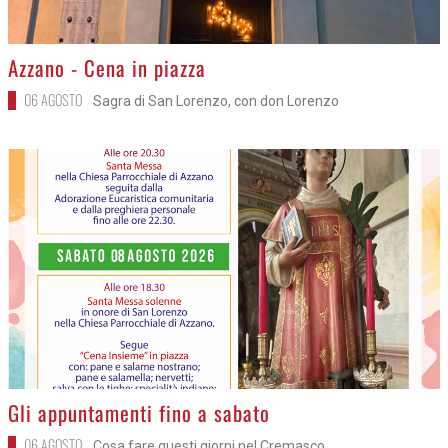
>
Azzano - Cena in piazza
06 AGOSTO
Sagra di San Lorenzo, con don Lorenzo
>
Gli appuntamenti fino a sabato
06 AGOSTO
Cosa fare questi giorni nel Cremasco