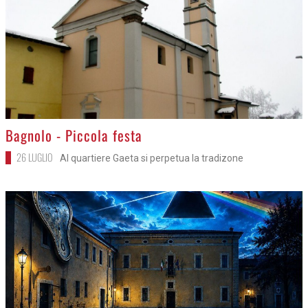
>
Bagnolo - Piccola festa
26 LUGLIO
Al quartiere Gaeta si perpetua la tradizone