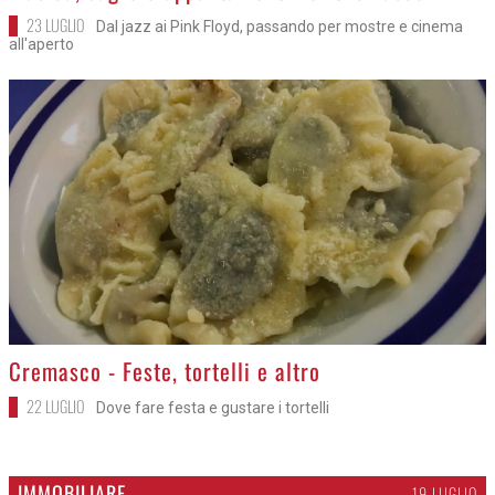
23 LUGLIO
Dal jazz ai Pink Floyd, passando per mostre e cinema
all'aperto
>
Cremasco - Feste, tortelli e altro
22 LUGLIO
Dove fare festa e gustare i tortelli
IMMOBILIARE
19 LUGLIO