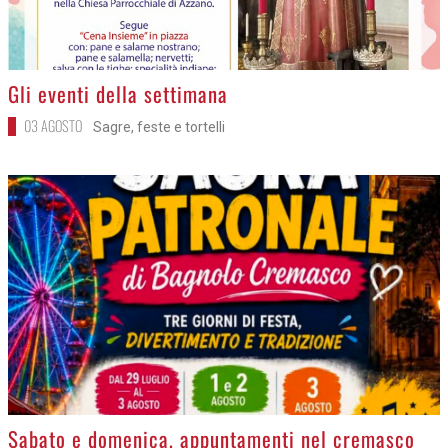
>
Gli eventi della settimana
03 AGOSTO
Sagre, feste e tortelli
>
Sabato e domenica, appuntamenti nel cremasco