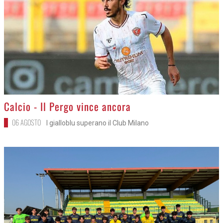
>
Calcio - Il Pergo vince ancora
06 AGOSTO
I gialloblu superano il Club Milano