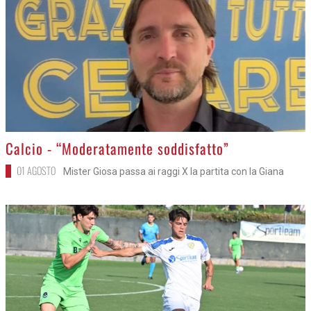
>
Calcio - “Moderatamente soddisfatto”
01 AGOSTO
Mister Giosa passa ai raggi X la partita con la Giana