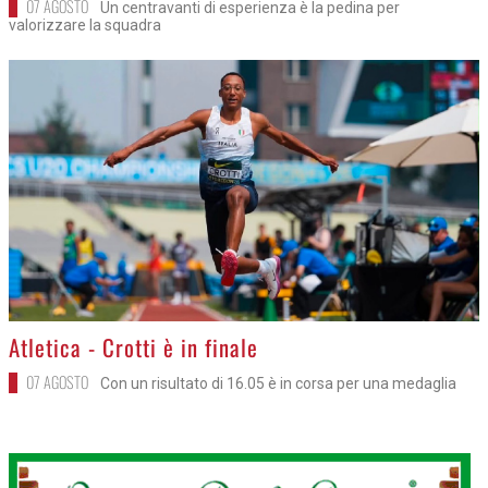
07 AGOSTO
Un centravanti di esperienza è la pedina per
valorizzare la squadra
>
Atletica - Crotti è in finale
07 AGOSTO
Con un risultato di 16.05 è in corsa per una medaglia