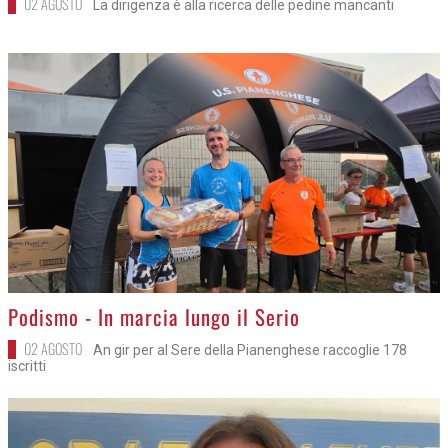
02 AGOSTO
La dirigenza è alla ricerca delle pedine mancanti
>
Podismo - In marcia lungo il Serio
02 AGOSTO
An gir per al Sere della Pianenghese raccoglie 178
iscritti