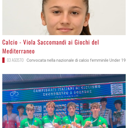
>
Calcio - Viola Saccomandi ai Giochi del
Mediterraneo
03 AGOSTO
Convocata nella nazionale di calcio femminile Under 19