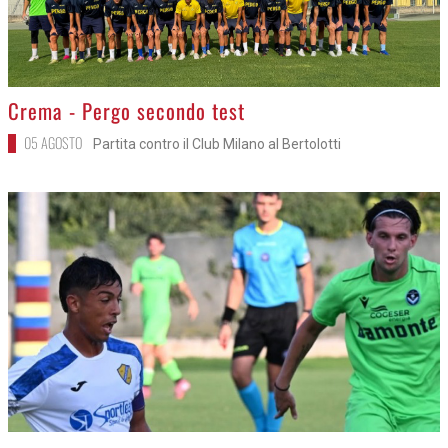
>
Crema - Pergo secondo test
05 AGOSTO
Partita contro il Club Milano al Bertolotti
>