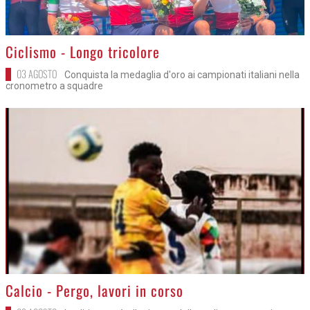
>
Ciclismo - Longo tricolore
03 AGOSTO
Conquista la medaglia d'oro ai campionati italiani nella
cronometro a squadre
>
Calcio - Pergo, lavori in corso