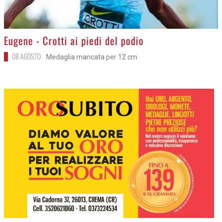
>
Eugene - Crotti ai piedi del podio
08 AGOSTO
Medaglia mancata per 12 cm