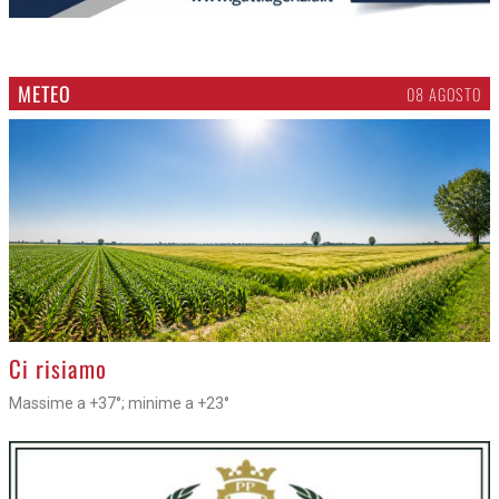
METEO
08 AGOSTO
>
Ci risiamo
Massime a +37°; minime a +23°