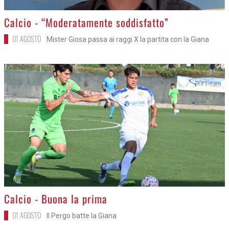
>
Calcio - “Moderatamente soddisfatto”
01 AGOSTO
Mister Giosa passa ai raggi X la partita con la Giana
>
Calcio - Buona la prima
01 AGOSTO
Il Pergo batte la Giana