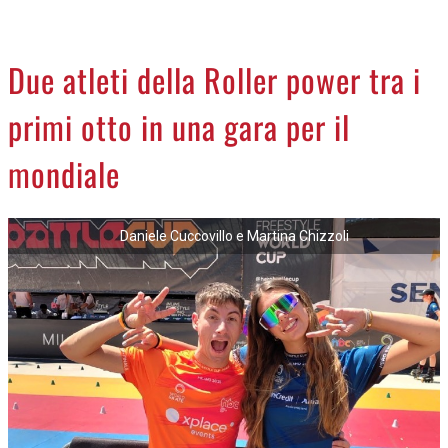
CREMASCO
OROSCOPO
Due atleti della Roller power tra i
LA PIAZZA
primi otto in una gara per il
ANIMALI
NECROLOGI
mondiale
ACCEDI
Daniele Cuccovillo e Martina Chizzoli