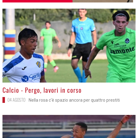
>
Calcio - Pergo, lavori in corso
04 AGOSTO
Nella rosa c'è spazio ancora per quattro prestiti