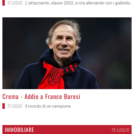
31 LUGLIO
L'attaccante, classe 2002, si sta allenando con i gialloblu
>
Crema - Addio a Franco Baresi
31 LUGLIO
Il ricordo di un campione
IMMOBILIARE
19 LUGLIO