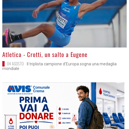
>
Atletica - Crotti, un salto a Eugene
04 AGOSTO
Il triplista campione d'Europa sogna una medaglia
mondiale