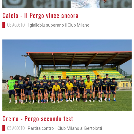
>
Calcio - Il Pergo vince ancora
06 AGOSTO
I gialloblu superano il Club Milano
>
Crema - Pergo secondo test
05 AGOSTO
Partita contro il Club Milano al Bertolotti