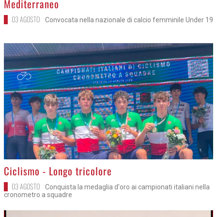
Mediterraneo
03 AGOSTO
Convocata nella nazionale di calcio femminile Under 19
>
Ciclismo - Longo tricolore
03 AGOSTO
Conquista la medaglia d'oro ai campionati italiani nella
cronometro a squadre