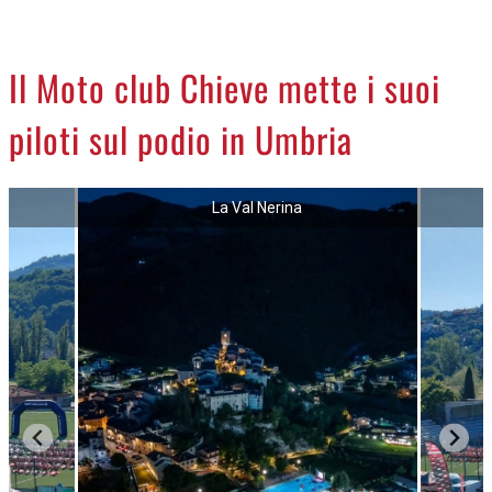
CREMASCO
OROSCOPO
Il Moto club Chieve mette i suoi
LA PIAZZA
piloti sul podio in Umbria
ANIMALI
NECROLOGI
La Val Nerina
ACCEDI