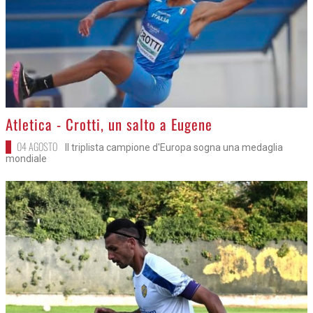
>
Atletica - Crotti, un salto a Eugene
04 AGOSTO
Il triplista campione d'Europa sogna una medaglia
mondiale