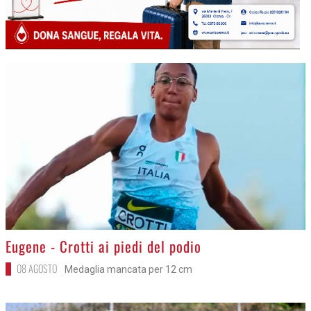
>
Eugene - Crotti ai piedi del podio
08 AGOSTO
Medaglia mancata per 12 cm