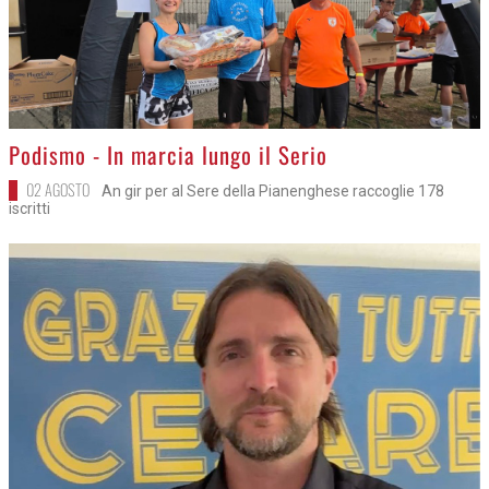
>
Podismo - In marcia lungo il Serio
02 AGOSTO
An gir per al Sere della Pianenghese raccoglie 178
iscritti