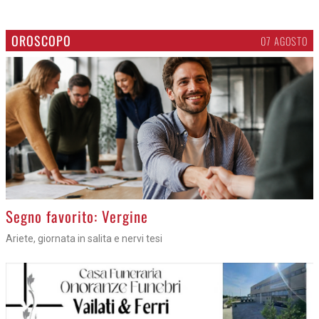
OROSCOPO
07 AGOSTO
>
Segno favorito: Vergine
Ariete, giornata in salita e nervi tesi