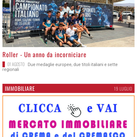
>
Roller - Un anno da incorniciare
01 AGOSTO
Due medaglie europee, due titoli italiani e sette
regionali
IMMOBILIARE
19 LUGLIO