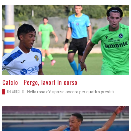
>
Calcio - Pergo, lavori in corso
04 AGOSTO
Nella rosa c'è spazio ancora per quattro prestiti