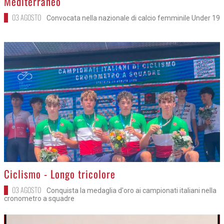
Mediterraneo
03 AGOSTO
Convocata nella nazionale di calcio femminile Under 19
>
Ciclismo - Longo tricolore
03 AGOSTO
Conquista la medaglia d'oro ai campionati italiani nella
cronometro a squadre