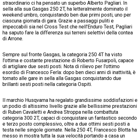
straordinario ci ha pensato un superbo Alberto Pagliari. In
sella alla sua Gasgas 250 2T, ha letteralmente dominato il
weekend umbro, conquistando ben due primi posti, uno per
ciascuna giornata di gara. Grazie a passaggi puliti e
impeccabili sia nel Cross Test che nell'Enduro Test, Pagliari
ha saputo fare la differenza sui terreni selettivi della contea
di Arrone.
Sempre sul fronte Gasgas, la categoria 250 4T ha visto
l'ottima e costante prestazione di Roberto Fusarpoli, capace
di artigliare due sesti posti. Nota di rilievo per l'ottimo
esordio di Francesco Ferla: dopo ben dieci anni di inattività, è
tornato alle gare in sella alla Gasgas conquistando due
brillanti sesti posti nella categoria Ospiti.
Il marchio Husqvarna ha regalato grandissime soddisfazioni e
un podio di altissimo livello grazie alle bellissime prestazioni
di Ruben Cavaletti e Andrea Stroppa nella combattuta
categoria 300 2T, capaci di conquistare un fantastico secondo
e terzo posto complessivo, oltre a due ottimi sesti posti a
testa nelle singole giornate. Nella 250 4T, Francesco Blotta ha
messo in mostra tutta la sua velocità portando a casa un