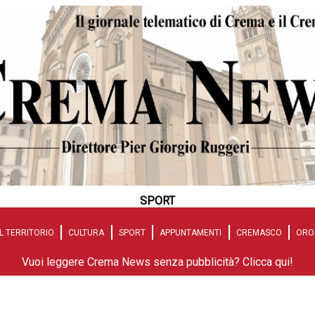
SPORT
L TERRITORIO
CULTURA
SPORT
APPUNTAMENTI
CREMASCO
ORO
Vuoi leggere Crema News senza pubblicità? Clicca qui!