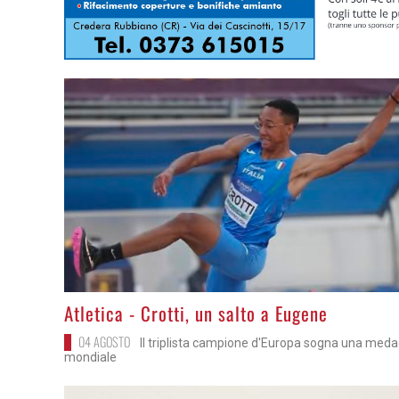
>
Atletica - Crotti, un salto a Eugene
04 AGOSTO
Il triplista campione d'Europa sogna una meda
mondiale