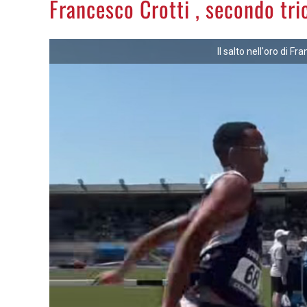
Francesco Crotti , secondo tric
Il salto nell'oro di F