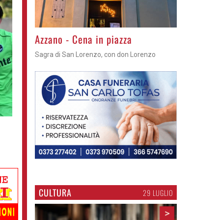
Gli appuntamenti fino a sabato
Cosa fare questi giorni nel Cremasco
CULTURA
29 LUGLIO
>