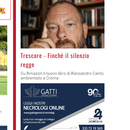
Trescore - Finché il silenzio
regge
Su Amazon il nuovo libro di Alessandro Cantù
ambientato a Crema
m