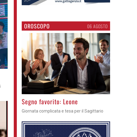
OROSCOPO
06 AGOSTO
i
>
Segno favorito: Leone
Giornata complicata e tesa per il Sagittario