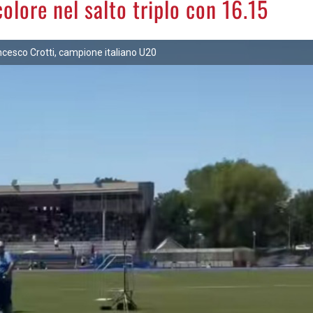
olore nel salto triplo con 16.15
rancesco Crotti, campione italiano U20