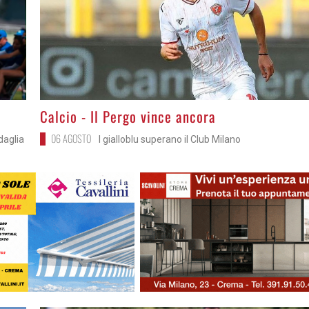
>
Calcio - Il Pergo vince ancora
06 AGOSTO
daglia
I gialloblu superano il Club Milano