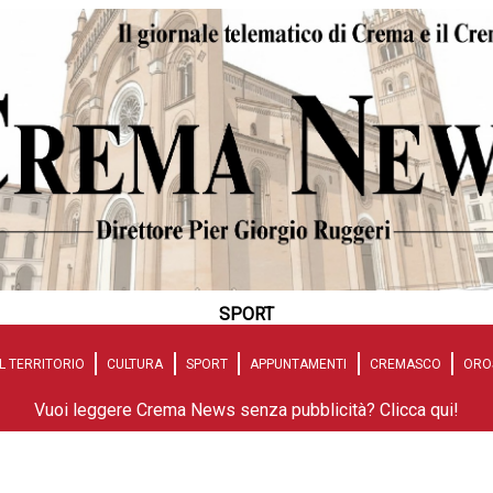
SPORT
L TERRITORIO
CULTURA
SPORT
APPUNTAMENTI
CREMASCO
ORO
Vuoi leggere Crema News senza pubblicità? Clicca qui!