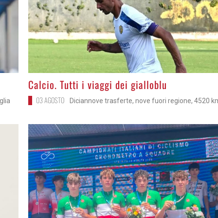
>
Calcio. Tutti i viaggi dei gialloblu
03 AGOSTO
glia
Diciannove trasferte, nove fuori regione, 4520 k