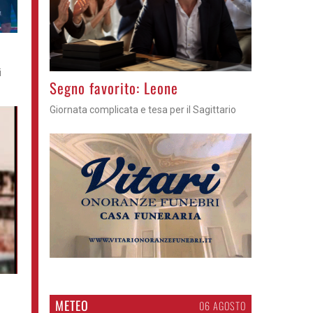
i
>
Segno favorito: Leone
Giornata complicata e tesa per il Sagittario
METEO
06 AGOSTO