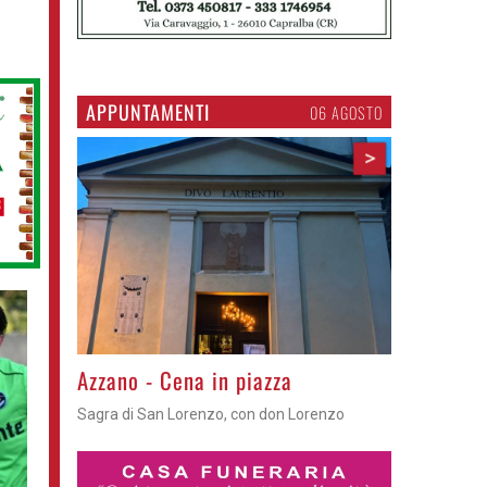
APPUNTAMENTI
06 AGOSTO
>
Gli appuntamenti fino a sabato
Cosa fare questi giorni nel Cremasco