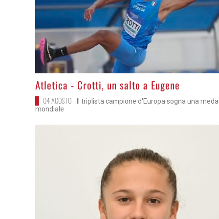
>
Atletica - Crotti, un salto a Eugene
04 AGOSTO
Il triplista campione d'Europa sogna una meda
mondiale