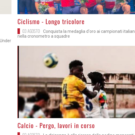
>
Ciclismo - Longo tricolore
03 AGOSTO
Conquista la medaglia d'oro ai campionati italian
nella cronometro a squadre
 Under
>
Calcio - Pergo, lavori in corso
02 AGOSTO