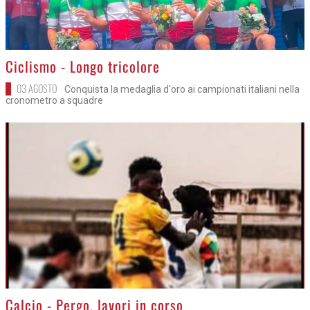
>
Ciclismo - Longo tricolore
03 AGOSTO
Conquista la medaglia d'oro ai campionati italiani nella
cronometro a squadre
>
Calcio - Pergo, lavori in corso