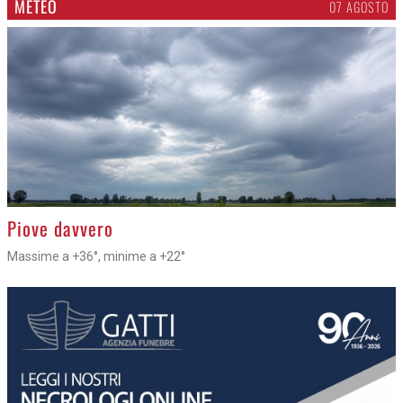
METEO
07 AGOSTO
>
Piove davvero
Massime a +36°, minime a +22°