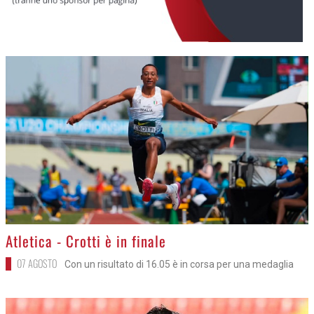
>
Atletica - Crotti è in finale
07 AGOSTO
Con un risultato di 16.05 è in corsa per una medaglia