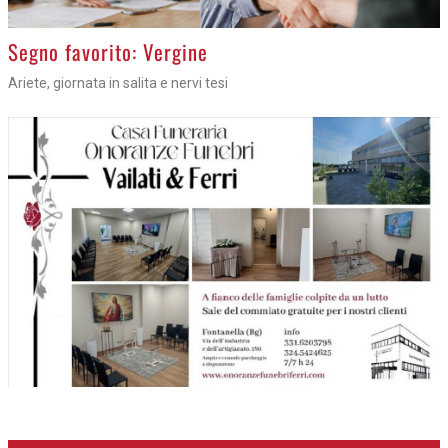
>
Segno favorito: Vergine
Ariete, giornata in salita e nervi tesi