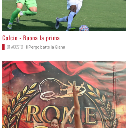
>
Calcio - Buona la prima
01 AGOSTO
Il Pergo batte la Giana