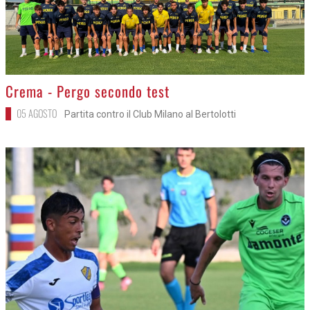
>
Crema - Pergo secondo test
05 AGOSTO
Partita contro il Club Milano al Bertolotti