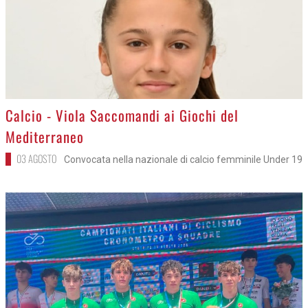
>
Calcio - Viola Saccomandi ai Giochi del
Mediterraneo
03 AGOSTO
Convocata nella nazionale di calcio femminile Under 19