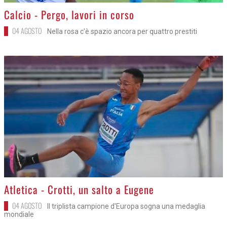
>
Calcio - Pergo, lavori in corso
04 AGOSTO
Nella rosa c'è spazio ancora per quattro prestiti
>
Atletica - Crotti, un salto a Eugene
04 AGOSTO
Il triplista campione d'Europa sogna una medaglia
mondiale