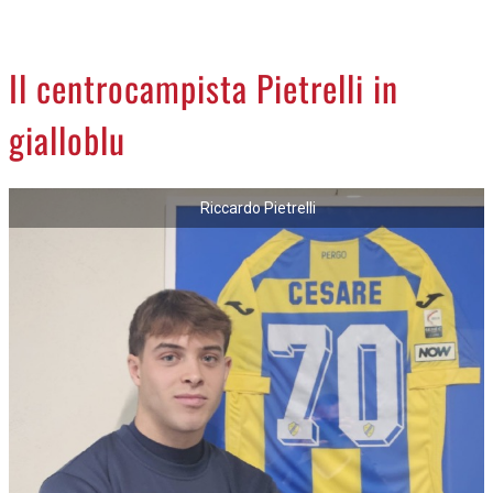
CREMASCO
OROSCOPO
Il centrocampista Pietrelli in
LA PIAZZA
gialloblu
ANIMALI
NECROLOGI
Riccardo Pietrelli
ACCEDI