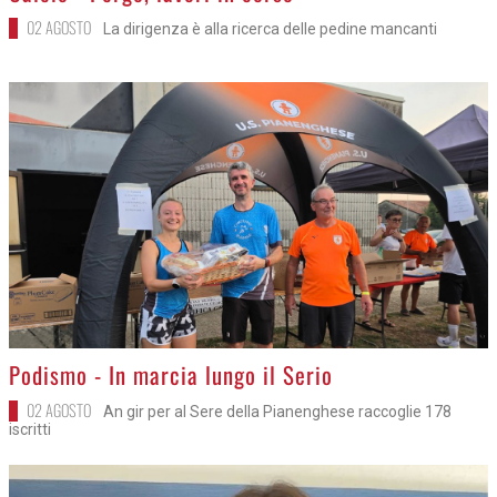
02 AGOSTO
La dirigenza è alla ricerca delle pedine mancanti
>
Podismo - In marcia lungo il Serio
02 AGOSTO
An gir per al Sere della Pianenghese raccoglie 178
iscritti