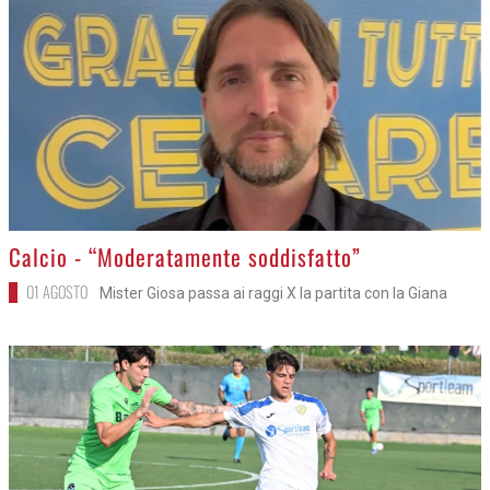
>
Calcio - “Moderatamente soddisfatto”
01 AGOSTO
Mister Giosa passa ai raggi X la partita con la Giana