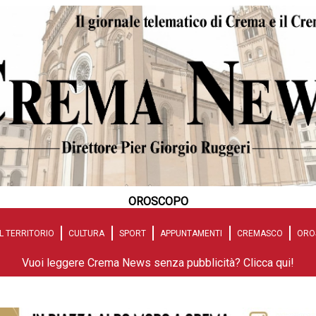
OROSCOPO
L TERRITORIO
CULTURA
SPORT
APPUNTAMENTI
CREMASCO
ORO
Vuoi leggere Crema News senza pubblicità? Clicca qui!